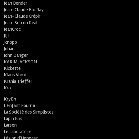
Jean Bender
Jean-Claude Blu Ray
Jean-Claude Crépir
Jean-Seb du Réal
JeanCroc
JIJI
jknppp
Johan
John Danger
KARIM JACKSON
Kickette
Klaus Vomi
Krania Trieffer
Kro
KryBn
L'Enfant Fourmi
La Société des Simplistes
Lapin Gris
Larsen
Le Laboratoire
Lésion d'Honneur