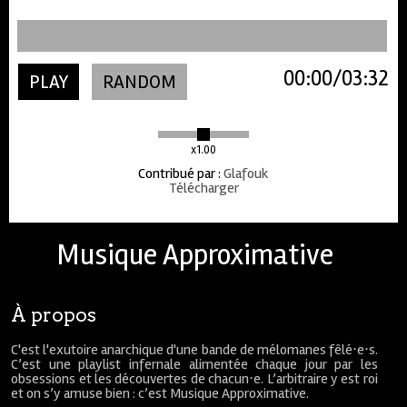
00:00
03:32
PLAY
RANDOM
x1.00
Contribué par
:
Glafouk
Télécharger
Musique Approximative
À propos
C'est l'exutoire anarchique d'une bande de mélomanes fêlé⋅e⋅s.
C’est une playlist infernale alimentée chaque jour par les
obsessions et les découvertes de chacun⋅e. L’arbitraire y est roi
et on s’y amuse bien : c’est Musique Approximative.