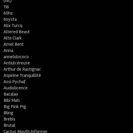
(nit)
116
60hz
6nysta
Alix Turcq
Altered Beast
Alto Clark
Amel Bent
Anna
annelolococo
Antiulcéreuse
Arthur de Rastignac
Aspirine Tranquillité
Assi Pychaf
Audiolicence
Bacalao
Bibi Mati
Big Pink Pig
Bling
Brebis
Brutal
Cactus Mouth Informer