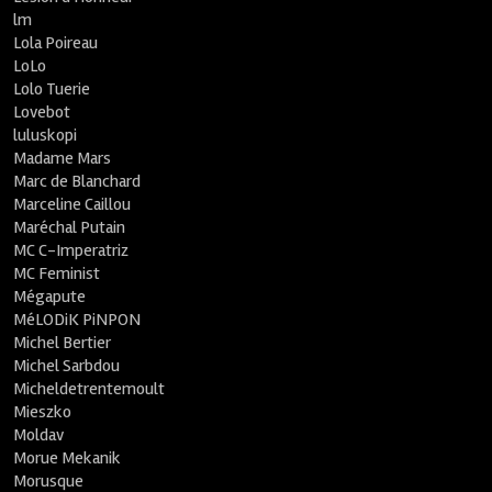
lm
Lola Poireau
LoLo
Lolo Tuerie
Lovebot
luluskopi
Madame Mars
Marc de Blanchard
Marceline Caillou
Maréchal Putain
MC C-Imperatriz
MC Feminist
Mégapute
MéLODiK PiNPON
Michel Bertier
Michel Sarbdou
Micheldetrentemoult
Mieszko
Moldav
Morue Mekanik
Morusque