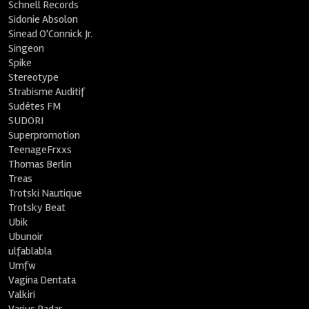
Schnell Records
Sidonie Absolon
Sinead O'Connick Jr.
Singeon
Spike
Stereotype
Strabisme Auditif
Sudètes FM
SUDORI
Superpromotion
TeenageFrxxs
Thomas Berlin
Treas
Trotski Nautique
Trotsky Beat
Ubik
Ubunoir
ulfablabla
Umfw
Vagina Dentata
Valkiri