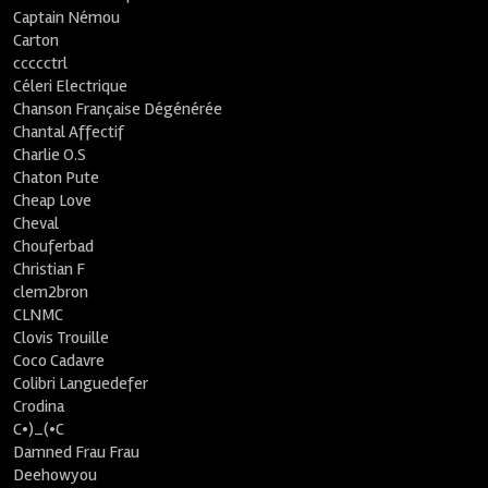
Captain Némou
Carton
ccccctrl
Céleri Electrique
Chanson Française Dégénérée
Chantal Affectif
Charlie O.S
Chaton Pute
Cheap Love
Cheval
Chouferbad
Christian F
clem2bron
CLNMC
Clovis Trouille
Coco Cadavre
Colibri Languedefer
Crodina
C•)_(•C
Damned Frau Frau
Deehowyou