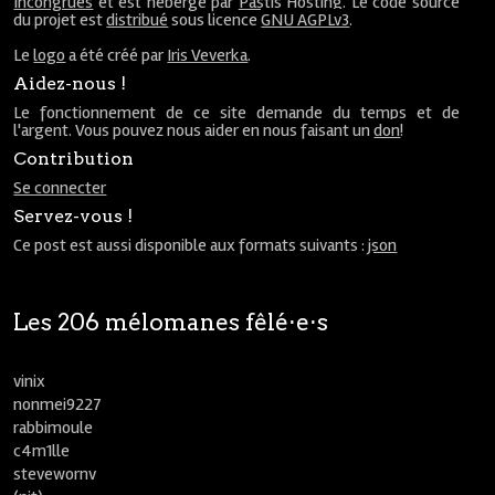
Incongrues
et est hébergé par
Pastis Hosting
. Le code source
du projet est
distribué
sous licence
GNU AGPLv3
.
Le
logo
a été créé par
Iris Veverka
.
Aidez-nous !
Le fonctionnement de ce site demande du temps et de
l'argent. Vous pouvez nous aider en nous faisant un
don
!
Contribution
Se connecter
Servez-vous !
Ce post est aussi disponible aux formats suivants :
json
Les 206 mélomanes fêlé⋅e⋅s
vinix
nonmei9227
rabbimoule
c4m1lle
stevewornv