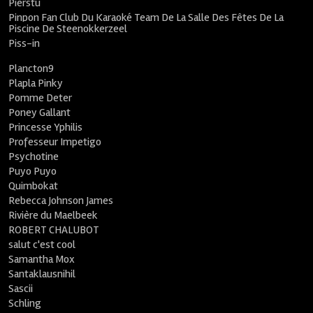
Pierstu
Pinpon Fan Club Du Karaoké Team De La Salle Des Fêtes De La
Piscine De Steenokkerzeel
Piss-in
Plancton9
Plapla Pinky
Pomme Deter
Poney Gallant
Princesse Yphilis
Professeur Impetigo
Psychotine
Puyo Puyo
Quimbokat
Rebecca Johnson James
Rivière du Maelbeek
ROBERT CHALUBOT
salut c'est cool
Samantha Mox
Santaklausnihil
Sascii
Schling