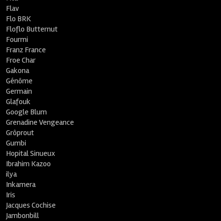
Flav
Flo BRK
Floflo Butternut
Fourmi
Franz France
Froe Char
Gakona
Génôme
Germain
Glafouk
Google Blum
Grenadine Vengeance
Grôprout
Gumbi
Hopital Sinueux
Ibrahim Kazoo
ilya
Inkamera
Iris
Jacques Cochise
Jambonbill