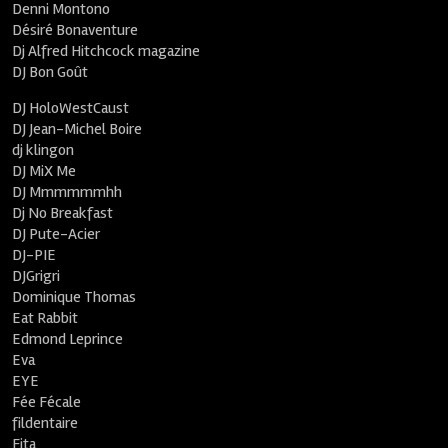
Denni Montono
Désiré Bonaventure
Dj Alfred Hitchcock magazine
DJ Bon Goût
DJ HoloWestCaust
DJ Jean-Michel Boire
dj klingon
DJ MiX Me
DJ Mmmmmmhh
Dj No Breakfast
DJ Pute-Acier
DJ-PIE
DJGrigri
Dominique Thomas
Eat Rabbit
Edmond Leprince
Eva
EYE
Fée Fécale
fildentaire
Fita