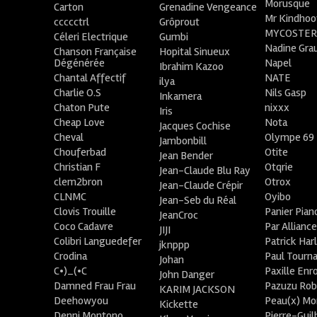
Morusque
Carton
Grenadine Vengeance
Mr Kindhoo
ccccctrl
Grôprout
MYCOSTE
Céleri Electrique
Gumbi
Nadine Gra
Chanson Française
Hopital Sinueux
Dégénérée
Napel
Ibrahim Kazoo
Chantal Affectif
NATE
ilya
Charlie O.S
Nils Gasp
Inkamera
Chaton Pute
nixxx
Iris
Cheap Love
Nota
Jacques Cochise
Cheval
Olympe 69
Jambonbill
Chouferbad
Otite
Jean Bender
Christian F
Otqrie
Jean-Claude Blu Ray
clem2bron
Otrox
Jean-Claude Crépir
CLNMC
Oyibo
Jean-Seb du Réal
Clovis Trouille
Panier Pian
JeanCroc
Coco Cadavre
Par Allianc
JIJI
Colibri Languedefer
Patrick Har
jknppp
Crodina
Paul Tourn
Johan
C•)_(•C
Paxille Enr
John Danger
Damned Frau Frau
Pazuzu Rob
KARIM JACKSON
Deehowyou
Peau(x) Mo
Kickette
Denni Montono
Pierre-Gui