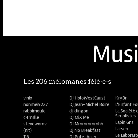
Musi
Les 206 mélomanes fêlé⋅e⋅s
vinix
DJ HoloWestCaust
KryBn
nonmei9227
DJ Jean-Michel Boire
L'Enfant F
rabbimoule
dj klingon
La Société 
Simplistes
c4m1lle
DJ MiX Me
Lapin Gris
stevewornv
DJ Mmmmmmhh
Larsen
(nit)
Dj No Breakfast
Le Laborato
116
DJ Pute-Acier