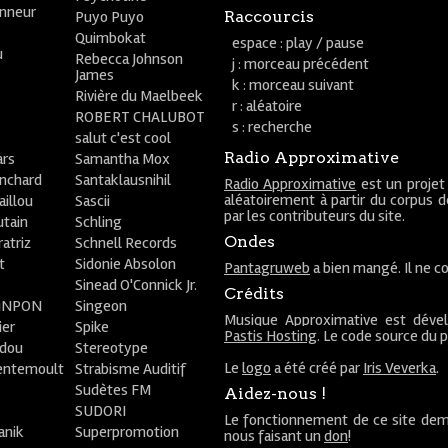
onneur
Puyo Puyo
Raccourcis
Quimbokat
espace : play / pause
u
Rebecca Johnson
j : morceau précédent
James
k : morceau suivant
Rivière du Maelbeek
r : aléatoire
ROBERT CHALUBOT
s : recherche
salut c'est cool
Radio Approximative
rs
Samantha Mox
anchard
Santaklausnihil
Radio Approximative
est un projet
aléatoirement à partir du corpus 
aillou
Sascii
par les contributeurs du site.
utain
Schling
Ondes
atriz
Schnell Records
t
Sidonie Absolon
Pantagruweb
a bien mangé. Il ne co
Sinead O'Connick Jr.
Crédits
PiNPON
Singeon
Musique Approximative est déve
ier
Spike
Pastis Hosting
. Le code source du 
bdou
Stereotype
Le
logo
a été créé par
Iris Veverka
.
entemoult
Strabisme Auditif
Sudètes FM
Aidez-nous !
SUDORI
Le fonctionnement de ce site dem
anik
Superpromotion
nous faisant un
don
!