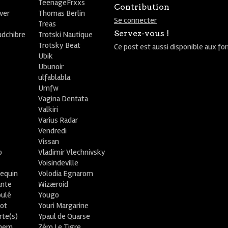
TeenageFrxxs
Contribution
ver
Thomas Berlin
Se connecter
R
Treas
Servez-vous !
udchibre
Trotski Nautique
Trotsky Beat
Ce post est aussi disponible aux fo
Ubik
Ubunoir
ulfablabla
Umfw
Vagina Dentata
Valkiri
Varius Radar
Vendredi
Vissan
o
Vladimir Vlechnivsky
e
Voisindeville
lequin
Volodia Egnarom
ante
Wizæroid
oulé
Yougo
ot
Youri Margarine
rte(s)
Ypaul de Quarse
lhem
Zéro Le Tigre