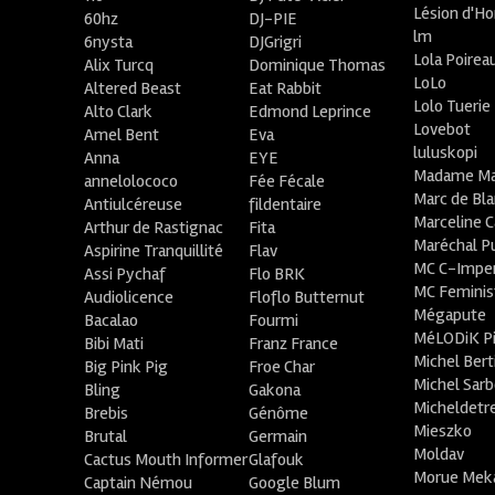
Lésion d'H
60hz
DJ-PIE
lm
6nysta
DJGrigri
Lola Poirea
Alix Turcq
Dominique Thomas
LoLo
Altered Beast
Eat Rabbit
Lolo Tuerie
Alto Clark
Edmond Leprince
Lovebot
Amel Bent
Eva
luluskopi
Anna
EYE
Madame Ma
annelolococo
Fée Fécale
Marc de Bl
Antiulcéreuse
fildentaire
Marceline C
Arthur de Rastignac
Fita
Maréchal P
Aspirine Tranquillité
Flav
MC C-Imper
Assi Pychaf
Flo BRK
MC Feminis
Audiolicence
Floflo Butternut
Mégapute
Bacalao
Fourmi
MéLODiK 
Bibi Mati
Franz France
Michel Bert
Big Pink Pig
Froe Char
Michel Sar
Bling
Gakona
Micheldetr
Brebis
Génôme
Mieszko
Brutal
Germain
Moldav
Cactus Mouth Informer
Glafouk
Morue Mek
Captain Némou
Google Blum