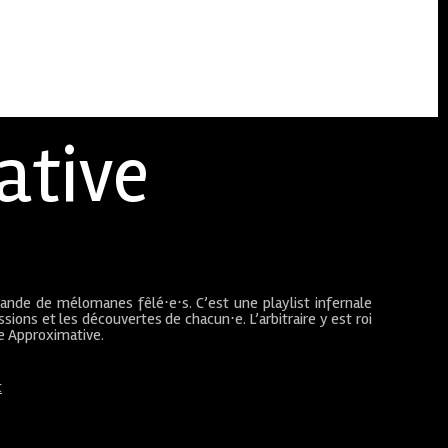
ative
bande de mélomanes fêlé⋅e⋅s. C’est une playlist infernale
sions et les découvertes de chacun⋅e. L’arbitraire y est roi
ue Approximative.
t