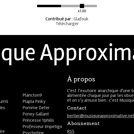
x1.00
Contribué par
:
Glafouk
Télécharger
que Approxim
À propos
C'est l'exutoire anarchique d'une 
Plancton9
alimentée chaque jour par les obses
et on s’y amuse bien : c’est Musiq
ourmi
Plapla Pinky
des
Pomme Deter
Contact
Poney Gallant
bertier@musiqueapproximative.ne
Princesse Yphilis
Abonnement
Professeur Impetigo
ire
RSS
Psychotine