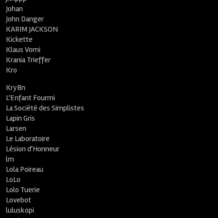
Johan
John Danger
KARIM JACKSON
Kickette
Klaus Vomi
Krania Trieffer
Kro
KryBn
L'Enfant Fourmi
La Société des Simplistes
Lapin Gris
Larsen
Le Laboratoire
Lésion d'Honneur
lm
Lola Poireau
LoLo
Lolo Tuerie
Lovebot
luluskopi