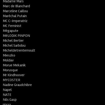
Madame Mars
Marc de Blanchard
Marceline Caillou
Maréchal Putain
MC C-Imperatriz
MC Feminist
Mégapute
MéLODiK PiNPON
Michel Bertier
Michel Sarbdou
Micheldetrentemoult
Mieszko
Moldav
Morue Mekanik
Morusque
Mr Kindhoover
MYCOSTER
Nadine Graudchibre
Napel
NATE
Nils Gasp
nixxx