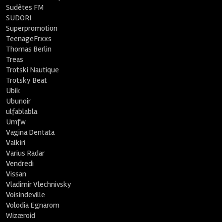
Sudètes FM
SUDORI
Superpromotion
TeenageFrxxs
Thomas Berlin
Treas
Trotski Nautique
Trotsky Beat
Ubik
Ubunoir
ulfablabla
Umfw
Vagina Dentata
Valkiri
Varius Radar
Vendredi
Vissan
Vladimir Vlechnivsky
Voisindeville
Volodia Egnarom
Wizæroid