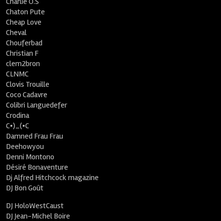
Charlie O.S
Chaton Pute
Cheap Love
Cheval
Chouferbad
Christian F
clem2bron
CLNMC
Clovis Trouille
Coco Cadavre
Colibri Languedefer
Crodina
C•)_(•C
Damned Frau Frau
Deehowyou
Denni Montono
Désiré Bonaventure
Dj Alfred Hitchcock magazine
DJ Bon Goût
DJ HoloWestCaust
DJ Jean-Michel Boire