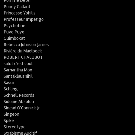
Pomme Deter
Poney Gallant
Princesse Yphilis
Professeur Impetigo
Psychotine
Puyo Puyo
Quimbokat
Rebecca Johnson James
Rivière du Maelbeek
ROBERT CHALUBOT
salut c'est cool
Samantha Mox
Santaklausnihil
Sascii
Schling
Schnell Records
Sidonie Absolon
Sinead O'Connick Jr.
Singeon
Spike
Stereotype
Strabisme Auditif