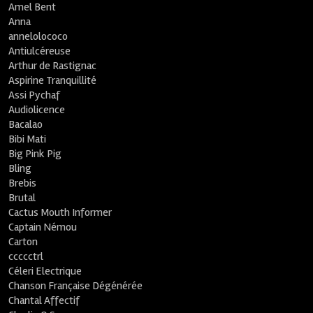
Amel Bent
Anna
annelolococo
Antiulcéreuse
Arthur de Rastignac
Aspirine Tranquillité
Assi Pychaf
Audiolicence
Bacalao
Bibi Mati
Big Pink Pig
Bling
Brebis
Brutal
Cactus Mouth Informer
Captain Némou
Carton
ccccctrl
Céleri Electrique
Chanson Française Dégénérée
Chantal Affectif