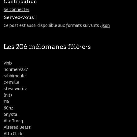
Contribution
Se connecter
Servez-vous !
Ce post est aussi disponible aux formats suivants :
json
Les 206 mélomanes fêlé⋅e⋅s
vinix
nonmei9227
rabbimoule
c4m1lle
stevewornv
(nit)
116
60hz
6nysta
Alix Turcq
Altered Beast
Alto Clark