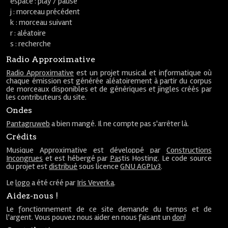
espace : play / pause
j : morceau précédent
k : morceau suivant
r : aléatoire
s : recherche
Radio Approximative
Radio Approximative
est un projet musical et informatique où
chaque émission est générée aléatoirement à partir du corpus
de morceaux disponibles et de génériques et jingles créés par
les contributeurs du site.
Ondes
Pantagruweb
a bien mangé. Il ne compte pas s'arrêter là.
Crédits
Musique Approximative est développé par
Constructions
Incongrues
et est hébergé par
Pastis Hosting
. Le code source
du projet est
distribué
sous licence
GNU AGPLv3
.
Le
logo
a été créé par
Iris Veverka
.
Aidez-nous !
Le fonctionnement de ce site demande du temps et de
l'argent. Vous pouvez nous aider en nous faisant un
don
!