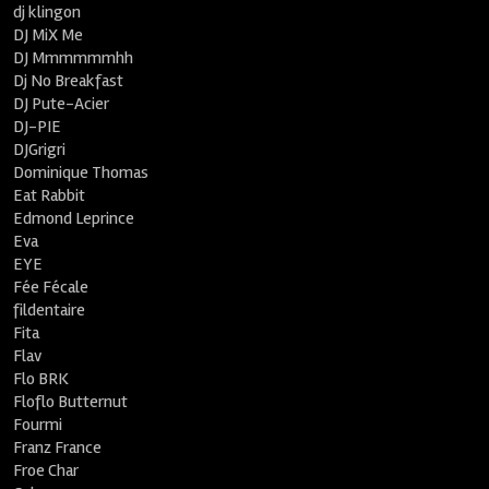
dj klingon
DJ MiX Me
DJ Mmmmmmhh
Dj No Breakfast
DJ Pute-Acier
DJ-PIE
DJGrigri
Dominique Thomas
Eat Rabbit
Edmond Leprince
Eva
EYE
Fée Fécale
fildentaire
Fita
Flav
Flo BRK
Floflo Butternut
Fourmi
Franz France
Froe Char