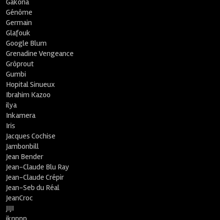
Gakona
Génôme
Germain
Glafouk
Google Blum
Grenadine Vengeance
Grôprout
Gumbi
Hopital Sinueux
Ibrahim Kazoo
ilya
Inkamera
Iris
Jacques Cochise
Jambonbill
Jean Bender
Jean-Claude Blu Ray
Jean-Claude Crépir
Jean-Seb du Réal
JeanCroc
JIJI
jknppp