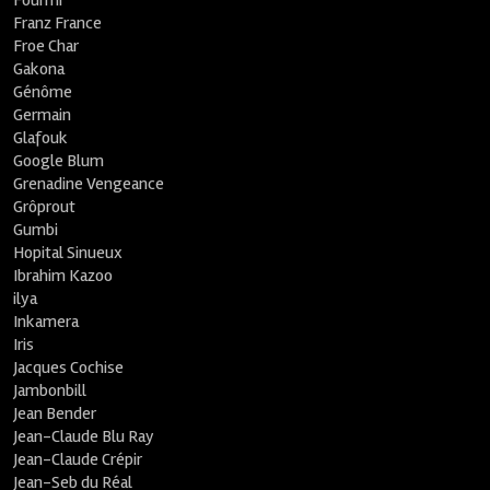
Fourmi
Franz France
Froe Char
Gakona
Génôme
Germain
Glafouk
Google Blum
Grenadine Vengeance
Grôprout
Gumbi
Hopital Sinueux
Ibrahim Kazoo
ilya
Inkamera
Iris
Jacques Cochise
Jambonbill
Jean Bender
Jean-Claude Blu Ray
Jean-Claude Crépir
Jean-Seb du Réal