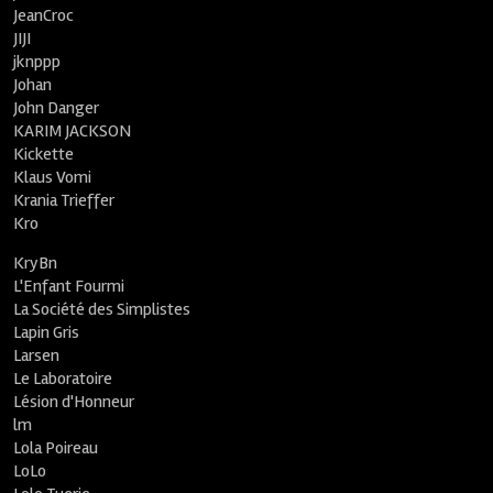
JeanCroc
JIJI
jknppp
Johan
John Danger
KARIM JACKSON
Kickette
Klaus Vomi
Krania Trieffer
Kro
KryBn
L'Enfant Fourmi
La Société des Simplistes
Lapin Gris
Larsen
Le Laboratoire
Lésion d'Honneur
lm
Lola Poireau
LoLo