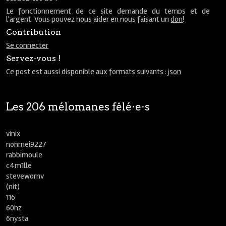
Le fonctionnement de ce site demande du temps et de
l'argent. Vous pouvez nous aider en nous faisant un
don
!
Contribution
Se connecter
Servez-vous !
Ce post est aussi disponible aux formats suivants :
json
Les 206 mélomanes fêlé⋅e⋅s
vinix
nonmei9227
rabbimoule
c4m1lle
stevewornv
(nit)
116
60hz
6nysta