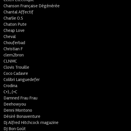
Chanson Française Dégénérée
Chantal Affectif
Charlie O.S
Chaton Pute
Cheap Love
Cheval
Chouferbad
Christian F
clem2bron
CLNMC
Clovis Trouille
Coco Cadavre
Colibri Languedefer
Crodina
C•)_(•C
Damned Frau Frau
Deehowyou
Denni Montono
Désiré Bonaventure
Dj Alfred Hitchcock magazine
DJ Bon Goût