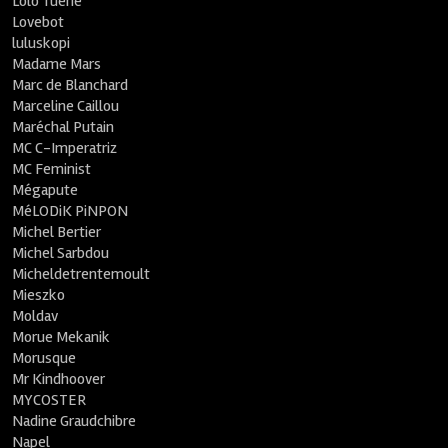
Lolo Tuerie
Lovebot
luluskopi
Madame Mars
Marc de Blanchard
Marceline Caillou
Maréchal Putain
MC C-Imperatriz
MC Feminist
Mégapute
MéLODiK PiNPON
Michel Bertier
Michel Sarbdou
Micheldetrentemoult
Mieszko
Moldav
Morue Mekanik
Morusque
Mr Kindhoover
MYCOSTER
Nadine Graudchibre
Napel