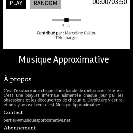
00:00
03:50
PLAY
RANDOM
x1.00
Contribué par
:
Marceline Caillou
Télécharger
Musique Approximative
À propos
C'est l'exutoire anarchique d'une bande de mélomanes fêlé⋅e⋅s.
C’est une playlist infernale alimentée chaque jour par les
obsessions et les découvertes de chacun⋅e. L’arbitraire y est roi
et on s’y amuse bien : c’est Musique Approximative.
Contact
bertier@musiqueapproximative.net
Abonnement