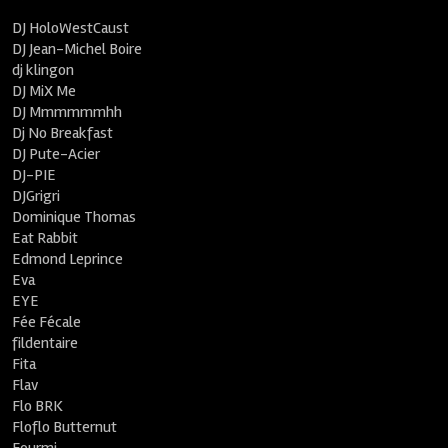
DJ HoloWestCaust
DJ Jean-Michel Boire
dj klingon
DJ MiX Me
DJ Mmmmmmhh
Dj No Breakfast
DJ Pute-Acier
DJ-PIE
DJGrigri
Dominique Thomas
Eat Rabbit
Edmond Leprince
Eva
EYE
Fée Fécale
fildentaire
Fita
Flav
Flo BRK
Floflo Butternut