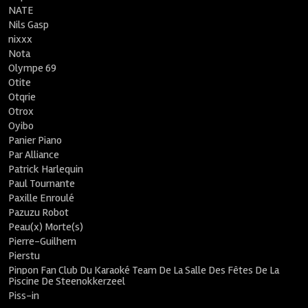
NATE
Nils Gasp
nixxx
Nota
Olympe 69
Otite
Otqrie
Otrox
Oyibo
Panier Piano
Par Alliance
Patrick Harlequin
Paul Tournante
Paxille Enroulé
Pazuzu Robot
Peau(x) Morte(s)
Pierre-Guilhem
Pierstu
Pinpon Fan Club Du Karaoké Team De La Salle Des Fêtes De La
Piscine De Steenokkerzeel
Piss-in