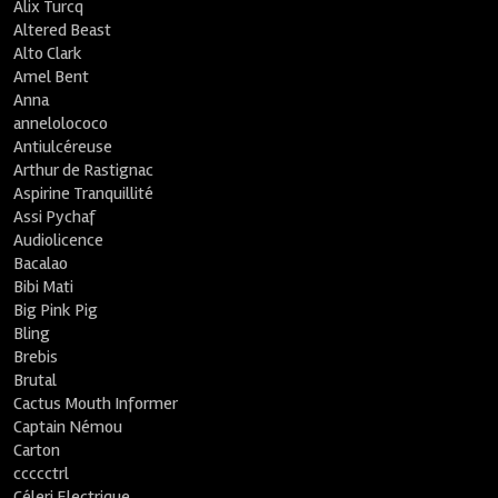
Alix Turcq
Altered Beast
Alto Clark
Amel Bent
Anna
annelolococo
Antiulcéreuse
Arthur de Rastignac
Aspirine Tranquillité
Assi Pychaf
Audiolicence
Bacalao
Bibi Mati
Big Pink Pig
Bling
Brebis
Brutal
Cactus Mouth Informer
Captain Némou
Carton
ccccctrl
Céleri Electrique