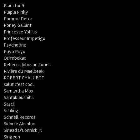
Plancton9
Plapla Pinky
Pomme Deter
Poney Gallant
Princesse Yphilis
Professeur Impetigo
Psychotine
Puyo Puyo
Quimbokat
Rebecca Johnson James
Rivière du Maelbeek
ROBERT CHALUBOT
salut c'est cool
Samantha Mox
Santaklausnihil
Sascii
Schling
Schnell Records
Sidonie Absolon
Sinead O'Connick Jr.
Singeon