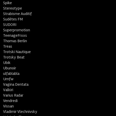
Spike
Stereotype
Strabisme Auditif
Sudètes FM
SUDORI
Superpromotion
TeenageFrxxs
Thomas Berlin
Treas
Trotski Nautique
Trotsky Beat
Ubik
Ubunoir
ulfablabla
Umfw
Vagina Dentata
Valkiri
Varius Radar
Vendredi
Vissan
Vladimir Vlechnivsky