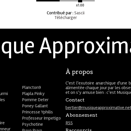
x1.00
Contribué par
:
Sascii
Télécharger
que Approxim
À propos
C'est l'exutoire anarchique d'une 
Plancton9
alimentée chaque jour par les obses
et on s’y amuse bien : c’est Musiq
ourmi
Plapla Pinky
des
Pomme Deter
Contact
Poney Gallant
bertier@musiqueapproximative.ne
Princesse Yphilis
Abonnement
Professeur Impetigo
ire
RSS
Psychotine
onneur
Puyo Puyo
Raccourcis