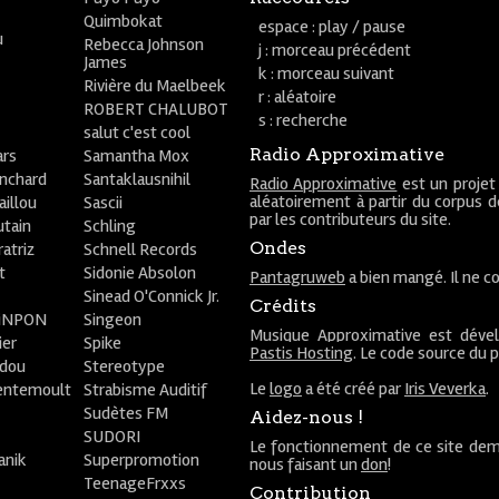
Quimbokat
espace : play / pause
u
Rebecca Johnson
j : morceau précédent
James
k : morceau suivant
Rivière du Maelbeek
r : aléatoire
ROBERT CHALUBOT
s : recherche
salut c'est cool
Radio Approximative
rs
Samantha Mox
anchard
Santaklausnihil
Radio Approximative
est un projet
aléatoirement à partir du corpus 
aillou
Sascii
par les contributeurs du site.
utain
Schling
Ondes
atriz
Schnell Records
t
Sidonie Absolon
Pantagruweb
a bien mangé. Il ne co
Sinead O'Connick Jr.
Crédits
PiNPON
Singeon
Musique Approximative est déve
ier
Spike
Pastis Hosting
. Le code source du 
bdou
Stereotype
Le
logo
a été créé par
Iris Veverka
.
entemoult
Strabisme Auditif
Sudètes FM
Aidez-nous !
SUDORI
Le fonctionnement de ce site dem
anik
Superpromotion
nous faisant un
don
!
TeenageFrxxs
Contribution