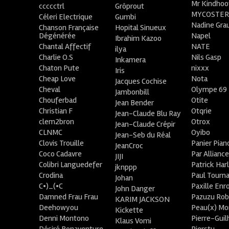
Mr Kindhoo
ccccctrl
Grôprout
MYCOSTE
Céleri Electrique
Gumbi
Nadine Gra
Chanson Française
Hopital Sinueux
Dégénérée
Napel
Ibrahim Kazoo
Chantal Affectif
NATE
ilya
Charlie O.S
Nils Gasp
Inkamera
Chaton Pute
nixxx
Iris
Cheap Love
Nota
Jacques Cochise
Cheval
Olympe 69
Jambonbill
Chouferbad
Otite
Jean Bender
Christian F
Otqrie
Jean-Claude Blu Ray
clem2bron
Otrox
Jean-Claude Crépir
CLNMC
Oyibo
Jean-Seb du Réal
Clovis Trouille
Panier Pian
JeanCroc
Coco Cadavre
Par Allianc
JIJI
Colibri Languedefer
Patrick Har
jknppp
Crodina
Paul Tourn
Johan
C•)_(•C
Paxille Enr
John Danger
Damned Frau Frau
Pazuzu Rob
KARIM JACKSON
Deehowyou
Peau(x) Mo
Kickette
Denni Montono
Pierre-Gui
Klaus Vomi