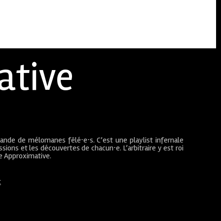
ative
bande de mélomanes fêlé⋅e⋅s. C’est une playlist infernale
sions et les découvertes de chacun⋅e. L’arbitraire y est roi
ue Approximative.
t