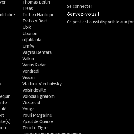
ver
Thomas Berlin
Se connecter
R
Treas
Servez-vous !
udchibre
Trotski Nautique
Trotsky Beat
Ce post est aussi disponible aux fo
Ubik
Ubunoir
ulfablabla
Umfw
Vagina Dentata
Valkiri
Varius Radar
Vendredi
Vissan
o
Vladimir Vlechnivsky
e
Voisindeville
lequin
Volodia Egnarom
ante
Wizæroid
oulé
Yougo
ot
Youri Margarine
rte(s)
Ypaul de Quarse
lhem
Zéro Le Tigre