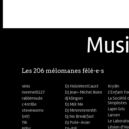
Musi
Les 206 mélomanes fêlé⋅e⋅s
vinix
DJ HoloWestCaust
KryBn
nonmei9227
DJ Jean-Michel Boire
L'Enfant F
rabbimoule
dj klingon
La Société 
Simplistes
c4m1lle
DJ MiX Me
Lapin Gris
stevewornv
DJ Mmmmmmhh
Larsen
(nit)
Dj No Breakfast
Le Laborato
116
DJ Pute-Acier
Lésion d'H
60hz
DJ-PIE