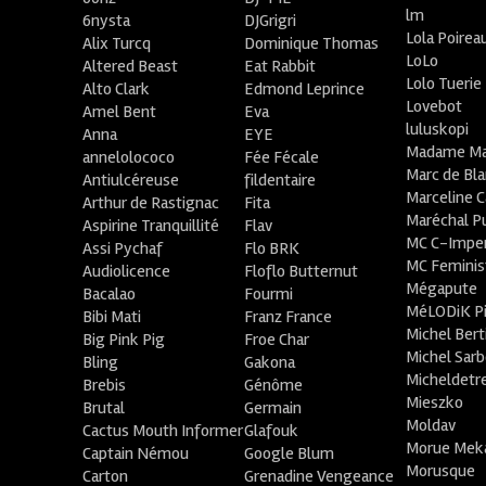
lm
6nysta
DJGrigri
Lola Poirea
Alix Turcq
Dominique Thomas
LoLo
Altered Beast
Eat Rabbit
Lolo Tuerie
Alto Clark
Edmond Leprince
Lovebot
Amel Bent
Eva
luluskopi
Anna
EYE
Madame Ma
annelolococo
Fée Fécale
Marc de Bl
Antiulcéreuse
fildentaire
Marceline C
Arthur de Rastignac
Fita
Maréchal P
Aspirine Tranquillité
Flav
MC C-Imper
Assi Pychaf
Flo BRK
MC Feminis
Audiolicence
Floflo Butternut
Mégapute
Bacalao
Fourmi
MéLODiK 
Bibi Mati
Franz France
Michel Bert
Big Pink Pig
Froe Char
Michel Sar
Bling
Gakona
Micheldetr
Brebis
Génôme
Mieszko
Brutal
Germain
Moldav
Cactus Mouth Informer
Glafouk
Morue Mek
Captain Némou
Google Blum
Morusque
Carton
Grenadine Vengeance