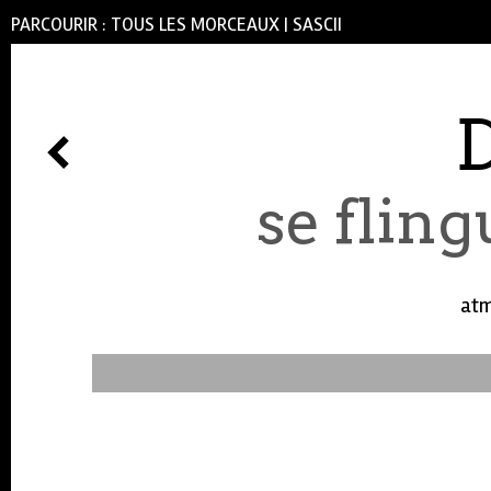
PARCOURIR :
TOUS LES MORCEAUX
|
SASCII
se flin
atm