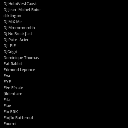
DJ HoloWestCaust
DJ Jean-Michel Boire
dj klingon
DJ MiX Me
DJ Mmmmmmhh
Dj No Breakfast
DJ Pute-Acier
DJ-PIE
DJGrigri
Dominique Thomas
Eat Rabbit
Edmond Leprince
Eva
EYE
Fée Fécale
fildentaire
Fita
Flav
Flo BRK
Floflo Butternut
Fourmi