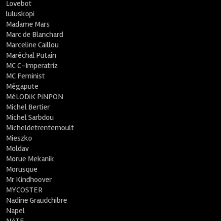
Lovebot
luluskopi
Madame Mars
Marc de Blanchard
Marceline Caillou
Maréchal Putain
MC C-Imperatriz
MC Feminist
Mégapute
MéLODiK PiNPON
Michel Bertier
Michel Sarbdou
Micheldetrentemoult
Mieszko
Moldav
Morue Mekanik
Morusque
Mr Kindhoover
MYCOSTER
Nadine Graudchibre
Napel