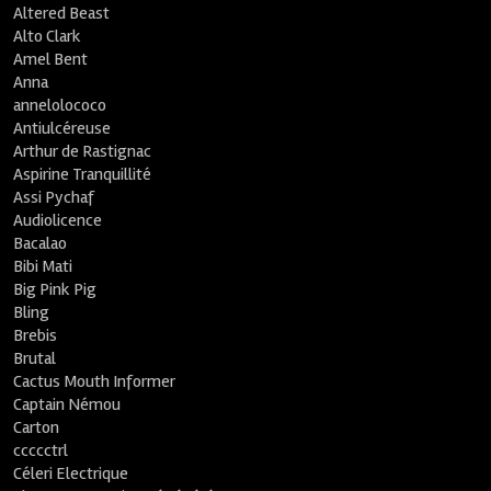
Altered Beast
Alto Clark
Amel Bent
Anna
annelolococo
Antiulcéreuse
Arthur de Rastignac
Aspirine Tranquillité
Assi Pychaf
Audiolicence
Bacalao
Bibi Mati
Big Pink Pig
Bling
Brebis
Brutal
Cactus Mouth Informer
Captain Némou
Carton
ccccctrl
Céleri Electrique