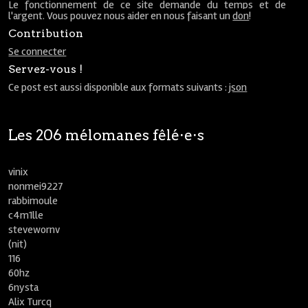
Le fonctionnement de ce site demande du temps et de
l'argent. Vous pouvez nous aider en nous faisant un
don
!
Contribution
Se connecter
Servez-vous !
Ce post est aussi disponible aux formats suivants :
json
Les 206 mélomanes fêlé⋅e⋅s
vinix
nonmei9227
rabbimoule
c4m1lle
stevewornv
(nit)
116
60hz
6nysta
Alix Turcq