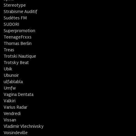
Stereotype
Strabisme Auditif
Sudètes FM
SUDORI
Superpromotion
TeenageFrxxs
Thomas Berlin
Treas
Trotski Nautique
Trotsky Beat
Ubik
Ubunoir
ulfablabla
Umfw
Vagina Dentata
Valkiri
Varius Radar
Vendredi
Vissan
Vladimir Vlechnivsky
Voisindeville