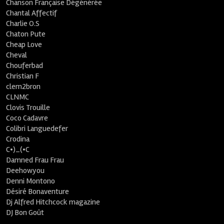
Chanson Française Dégénérée
Chantal Affectif
Charlie O.S
Chaton Pute
Cheap Love
Cheval
Chouferbad
Christian F
clem2bron
CLNMC
Clovis Trouille
Coco Cadavre
Colibri Languedefer
Crodina
C•)_(•C
Damned Frau Frau
Deehowyou
Denni Montono
Désiré Bonaventure
Dj Alfred Hitchcock magazine
DJ Bon Goût