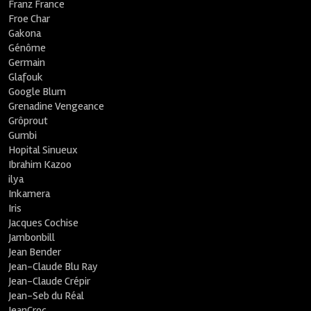
Franz France
Froe Char
Gakona
Génôme
Germain
Glafouk
Google Blum
Grenadine Vengeance
Grôprout
Gumbi
Hopital Sinueux
Ibrahim Kazoo
ilya
Inkamera
Iris
Jacques Cochise
Jambonbill
Jean Bender
Jean-Claude Blu Ray
Jean-Claude Crépir
Jean-Seb du Réal
JeanCroc