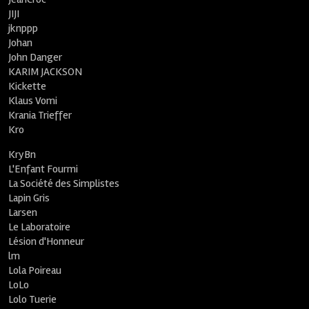
JIJI
jknppp
Johan
John Danger
KARIM JACKSON
Kickette
Klaus Vomi
Krania Trieffer
Kro
KryBn
L'Enfant Fourmi
La Société des Simplistes
Lapin Gris
Larsen
Le Laboratoire
Lésion d'Honneur
lm
Lola Poireau
LoLo
Lolo Tuerie