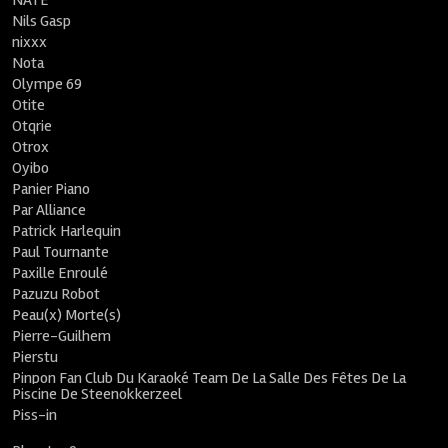
NATE
Nils Gasp
nixxx
Nota
Olympe 69
Otite
Otqrie
Otrox
Oyibo
Panier Piano
Par Alliance
Patrick Harlequin
Paul Tournante
Paxille Enroulé
Pazuzu Robot
Peau(x) Morte(s)
Pierre-Guilhem
Pierstu
Pinpon Fan Club Du Karaoké Team De La Salle Des Fêtes De La
Piscine De Steenokkerzeel
Piss-in