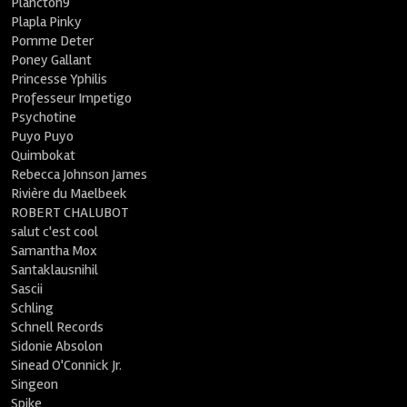
Plancton9
Plapla Pinky
Pomme Deter
Poney Gallant
Princesse Yphilis
Professeur Impetigo
Psychotine
Puyo Puyo
Quimbokat
Rebecca Johnson James
Rivière du Maelbeek
ROBERT CHALUBOT
salut c'est cool
Samantha Mox
Santaklausnihil
Sascii
Schling
Schnell Records
Sidonie Absolon
Sinead O'Connick Jr.
Singeon
Spike