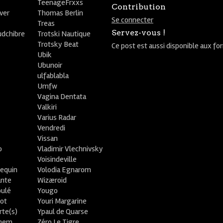
TeenageFrxxs
Contribution
ver
Thomas Berlin
Se connecter
R
Treas
Servez-vous !
udchibre
Trotski Nautique
Trotsky Beat
Ce post est aussi disponible aux fo
Ubik
Ubunoir
ulfablabla
Umfw
Vagina Dentata
Valkiri
Varius Radar
Vendredi
Vissan
o
Vladimir Vlechnivsky
e
Voisindeville
lequin
Volodia Egnarom
ante
Wizæroid
oulé
Yougo
ot
Youri Margarine
rte(s)
Ypaul de Quarse
lhem
Zéro Le Tigre