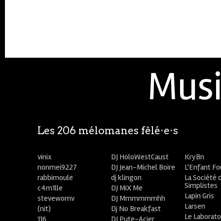
Musi
Les 206 mélomanes fêlé⋅e⋅s
vinix
DJ HoloWestCaust
KryBn
nonmei9227
DJ Jean-Michel Boire
L'Enfant F
rabbimoule
dj klingon
La Société 
Simplistes
c4m1lle
DJ MiX Me
Lapin Gris
stevewornv
DJ Mmmmmmhh
Larsen
(nit)
Dj No Breakfast
Le Laborato
116
DJ Pute-Acier