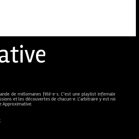
ative
bande de mélomanes fêlé⋅e⋅s. C’est une playlist infernale
sions et les découvertes de chacun⋅e. L’arbitraire y est roi
ue Approximative.
t