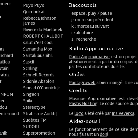
onneur
Puyo Puyo
Raccourcis
Quimbokat
espace : play / pause
u
Rebecca Johnson
j : morceau précédent
James
k : morceau suivant
Rivière du Maelbeek
r : aléatoire
ROBERT CHALUBOT
s : recherche
salut c'est cool
Radio Approximative
rs
Samantha Mox
anchard
Santaklausnihil
Radio Approximative
est un projet
aléatoirement à partir du corpus 
aillou
Sascii
par les contributeurs du site.
utain
Schling
Ondes
atriz
Schnell Records
t
Sidonie Absolon
Pantagruweb
a bien mangé. Il ne co
Sinead O'Connick Jr.
Crédits
PiNPON
Singeon
Musique Approximative est déve
ier
Spike
Pastis Hosting
. Le code source du 
bdou
Stereotype
Le
logo
a été créé par
Iris Veverka
.
entemoult
Strabisme Auditif
Sudètes FM
Aidez-nous !
SUDORI
Le fonctionnement de ce site dem
anik
Superpromotion
nous faisant un
don
!