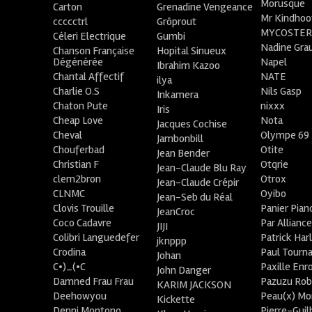
Morusque
Carton
Grenadine Vengeance
Mr Kindhoo
ccccctrl
Grôprout
MYCOSTE
Céleri Electrique
Gumbi
Nadine Gra
Chanson Française
Hopital Sinueux
Dégénérée
Napel
Ibrahim Kazoo
Chantal Affectif
NATE
ilya
Charlie O.S
Nils Gasp
Inkamera
Chaton Pute
nixxx
Iris
Cheap Love
Nota
Jacques Cochise
Cheval
Olympe 69
Jambonbill
Chouferbad
Otite
Jean Bender
Christian F
Otqrie
Jean-Claude Blu Ray
clem2bron
Otrox
Jean-Claude Crépir
CLNMC
Oyibo
Jean-Seb du Réal
Clovis Trouille
Panier Pian
JeanCroc
Coco Cadavre
Par Allianc
JIJI
Colibri Languedefer
Patrick Har
jknppp
Crodina
Paul Tourn
Johan
C•)_(•C
Paxille Enr
John Danger
Damned Frau Frau
Pazuzu Rob
KARIM JACKSON
Deehowyou
Peau(x) Mo
Kickette
Denni Montono
Pierre-Gui