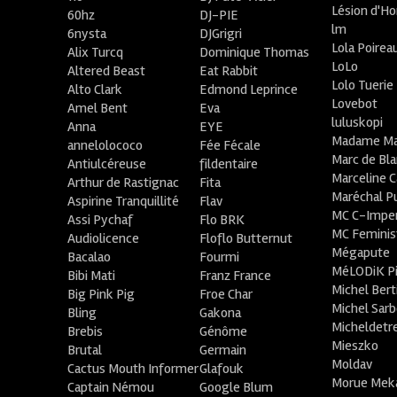
Lésion d'H
60hz
DJ-PIE
lm
6nysta
DJGrigri
Lola Poirea
Alix Turcq
Dominique Thomas
LoLo
Altered Beast
Eat Rabbit
Lolo Tuerie
Alto Clark
Edmond Leprince
Lovebot
Amel Bent
Eva
luluskopi
Anna
EYE
Madame Ma
annelolococo
Fée Fécale
Marc de Bl
Antiulcéreuse
fildentaire
Marceline C
Arthur de Rastignac
Fita
Maréchal P
Aspirine Tranquillité
Flav
MC C-Imper
Assi Pychaf
Flo BRK
MC Feminis
Audiolicence
Floflo Butternut
Mégapute
Bacalao
Fourmi
MéLODiK 
Bibi Mati
Franz France
Michel Bert
Big Pink Pig
Froe Char
Michel Sar
Bling
Gakona
Micheldetr
Brebis
Génôme
Mieszko
Brutal
Germain
Moldav
Cactus Mouth Informer
Glafouk
Morue Mek
Captain Némou
Google Blum