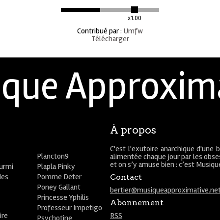
x1.00
Contribué par
:
Umfw
Télécharger
que Approxim
À propos
C'est l'exutoire anarchique d'une 
Plancton9
alimentée chaque jour par les obses
et on s’y amuse bien : c’est Musiq
ourmi
Plapla Pinky
des
Pomme Deter
Contact
Poney Gallant
bertier@musiqueapproximative.ne
Princesse Yphilis
Abonnement
Professeur Impetigo
ire
RSS
Psychotine