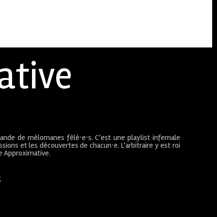
ative
bande de mélomanes fêlé⋅e⋅s. C’est une playlist infernale
sions et les découvertes de chacun⋅e. L’arbitraire y est roi
ue Approximative.
t