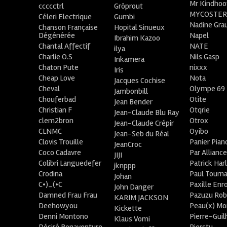
Mr Kindhoo
ccccctrl
Grôprout
MYCOSTE
Céleri Electrique
Gumbi
Nadine Gra
Chanson Française
Hopital Sinueux
Dégénérée
Napel
Ibrahim Kazoo
Chantal Affectif
NATE
ilya
Charlie O.S
Nils Gasp
Inkamera
Chaton Pute
nixxx
Iris
Cheap Love
Nota
Jacques Cochise
Cheval
Olympe 69
Jambonbill
Chouferbad
Otite
Jean Bender
Christian F
Otqrie
Jean-Claude Blu Ray
clem2bron
Otrox
Jean-Claude Crépir
CLNMC
Oyibo
Jean-Seb du Réal
Clovis Trouille
Panier Pian
JeanCroc
Coco Cadavre
Par Allianc
JIJI
Colibri Languedefer
Patrick Har
jknppp
Crodina
Paul Tourn
Johan
C•)_(•C
Paxille Enr
John Danger
Damned Frau Frau
Pazuzu Rob
KARIM JACKSON
Deehowyou
Peau(x) Mo
Kickette
Denni Montono
Pierre-Gui
Klaus Vomi