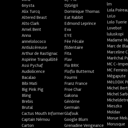
lm
6nysta
DJGrigri
Lola Poirea
Alix Turcq
Dominique Thomas
LoLo
Altered Beast
Eat Rabbit
Lolo Tuerie
Alto Clark
Edmond Leprince
Lovebot
Amel Bent
Eva
luluskopi
Anna
EYE
Madame Ma
annelolococo
Fée Fécale
Marc de Bl
Antiulcéreuse
fildentaire
Marceline C
Arthur de Rastignac
Fita
Maréchal P
Aspirine Tranquillité
Flav
MC C-Imper
Assi Pychaf
Flo BRK
MC Feminis
Audiolicence
Floflo Butternut
Mégapute
Bacalao
Fourmi
MéLODiK 
Bibi Mati
Franz France
Michel Bert
Big Pink Pig
Froe Char
Michel Sar
Bling
Gakona
Micheldetr
Brebis
Génôme
Mieszko
Brutal
Germain
Moldav
Cactus Mouth Informer
Glafouk
Morue Mek
Captain Némou
Google Blum
Morusque
Carton
Grenadine Vengeance