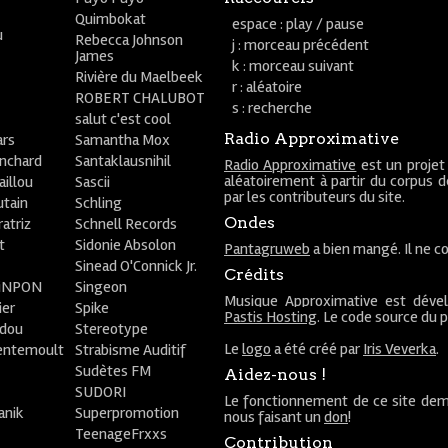
Quimbokat
espace : play / pause
u
Rebecca Johnson
j : morceau précédent
James
k : morceau suivant
Rivière du Maelbeek
r : aléatoire
ROBERT CHALUBOT
s : recherche
salut c'est cool
Radio Approximative
rs
Samantha Mox
anchard
Santaklausnihil
Radio Approximative
est un projet
aléatoirement à partir du corpus 
aillou
Sascii
par les contributeurs du site.
utain
Schling
Ondes
atriz
Schnell Records
t
Sidonie Absolon
Pantagruweb
a bien mangé. Il ne co
Sinead O'Connick Jr.
Crédits
PiNPON
Singeon
Musique Approximative est déve
ier
Spike
Pastis Hosting
. Le code source du 
bdou
Stereotype
Le
logo
a été créé par
Iris Veverka
.
entemoult
Strabisme Auditif
Sudètes FM
Aidez-nous !
SUDORI
Le fonctionnement de ce site dem
anik
Superpromotion
nous faisant un
don
!
TeenageFrxxs
Contribution