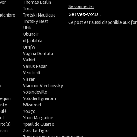
ver
Thomas Berlin
Se connecter
R
Treas
Servez-vous !
udchibre
Trotski Nautique
Trotsky Beat
Ce post est aussi disponible aux fo
Ubik
Ubunoir
ulfablabla
Umfw
Vagina Dentata
Valkiri
Varius Radar
Vendredi
Vissan
o
Vladimir Vlechnivsky
e
Voisindeville
lequin
Volodia Egnarom
ante
Wizæroid
oulé
Yougo
ot
Youri Margarine
rte(s)
Ypaul de Quarse
lhem
Zéro Le Tigre