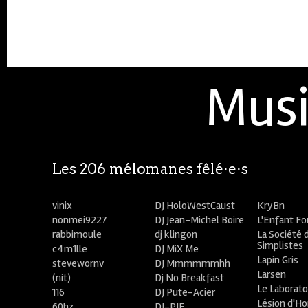
Musi
Les 206 mélomanes fêlé⋅e⋅s
vinix
DJ HoloWestCaust
KryBn
nonmei9227
DJ Jean-Michel Boire
L'Enfant F
rabbimoule
dj klingon
La Société 
Simplistes
c4m1lle
DJ MiX Me
Lapin Gris
stevewornv
DJ Mmmmmmhh
Larsen
(nit)
Dj No Breakfast
Le Laborato
116
DJ Pute-Acier
Lésion d'H
60hz
DJ-PIE