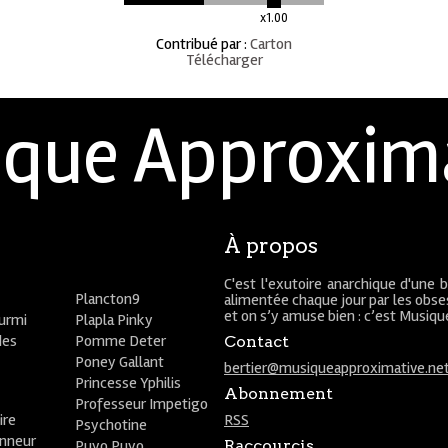
x1.00
Contribué par
:
Carton
Télécharger
que Approxim
À propos
C'est l'exutoire anarchique d'une 
Plancton9
alimentée chaque jour par les obses
et on s’y amuse bien : c’est Musiq
ourmi
Plapla Pinky
des
Pomme Deter
Contact
Poney Gallant
bertier@musiqueapproximative.ne
Princesse Yphilis
Abonnement
Professeur Impetigo
ire
RSS
Psychotine
onneur
Puyo Puyo
Raccourcis