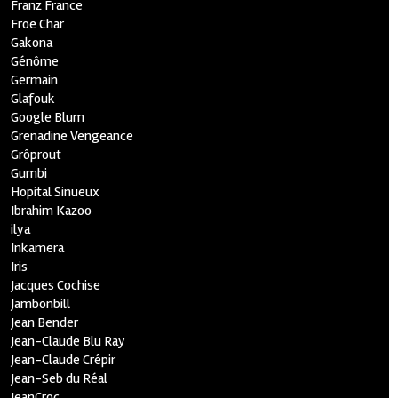
Franz France
Froe Char
Gakona
Génôme
Germain
Glafouk
Google Blum
Grenadine Vengeance
Grôprout
Gumbi
Hopital Sinueux
Ibrahim Kazoo
ilya
Inkamera
Iris
Jacques Cochise
Jambonbill
Jean Bender
Jean-Claude Blu Ray
Jean-Claude Crépir
Jean-Seb du Réal
JeanCroc