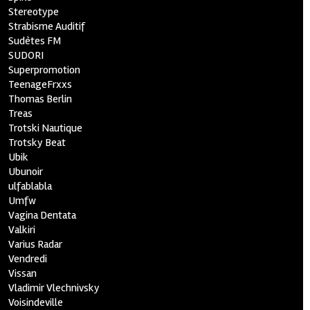
Stereotype
Strabisme Auditif
Sudètes FM
SUDORI
Superpromotion
TeenageFrxxs
Thomas Berlin
Treas
Trotski Nautique
Trotsky Beat
Ubik
Ubunoir
ulfablabla
Umfw
Vagina Dentata
Valkiri
Varius Radar
Vendredi
Vissan
Vladimir Vlechnivsky
Voisindeville