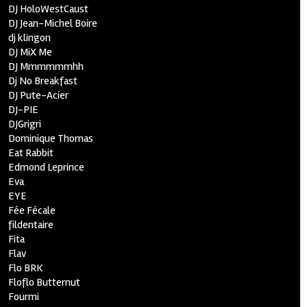
DJ HoloWestCaust
DJ Jean-Michel Boire
dj klingon
DJ MiX Me
DJ Mmmmmmhh
Dj No Breakfast
DJ Pute-Acier
DJ-PIE
DJGrigri
Dominique Thomas
Eat Rabbit
Edmond Leprince
Eva
EYE
Fée Fécale
fildentaire
Fita
Flav
Flo BRK
Floflo Butternut
Fourmi