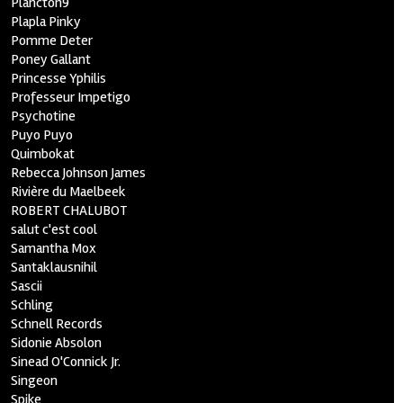
Plancton9
Plapla Pinky
Pomme Deter
Poney Gallant
Princesse Yphilis
Professeur Impetigo
Psychotine
Puyo Puyo
Quimbokat
Rebecca Johnson James
Rivière du Maelbeek
ROBERT CHALUBOT
salut c'est cool
Samantha Mox
Santaklausnihil
Sascii
Schling
Schnell Records
Sidonie Absolon
Sinead O'Connick Jr.
Singeon
Spike