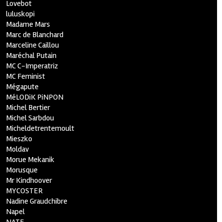
Lovebot
luluskopi
Madame Mars
Marc de Blanchard
Marceline Caillou
Maréchal Putain
MC C-Imperatriz
MC Feminist
Mégapute
MéLODiK PiNPON
Michel Bertier
Michel Sarbdou
Micheldetrentemoult
Mieszko
Moldav
Morue Mekanik
Morusque
Mr Kindhoover
MYCOSTER
Nadine Graudchibre
Napel