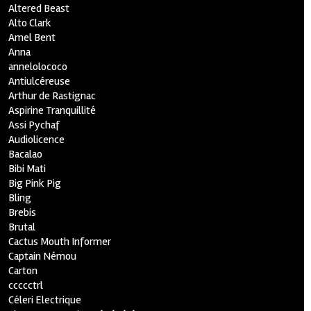
Altered Beast
Alto Clark
Amel Bent
Anna
annelolococo
Antiulcéreuse
Arthur de Rastignac
Aspirine Tranquillité
Assi Pychaf
Audiolicence
Bacalao
Bibi Mati
Big Pink Pig
Bling
Brebis
Brutal
Cactus Mouth Informer
Captain Némou
Carton
ccccctrl
Céleri Electrique