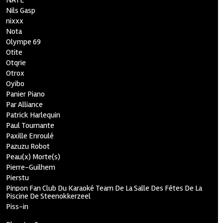
NATE
Nils Gasp
nixxx
Nota
Olympe 69
Otite
Otqrie
Otrox
Oyibo
Panier Piano
Par Alliance
Patrick Harlequin
Paul Tournante
Paxille Enroulé
Pazuzu Robot
Peau(x) Morte(s)
Pierre-Guilhem
Pierstu
Pinpon Fan Club Du Karaoké Team De La Salle Des Fêtes De La
Piscine De Steenokkerzeel
Piss-in