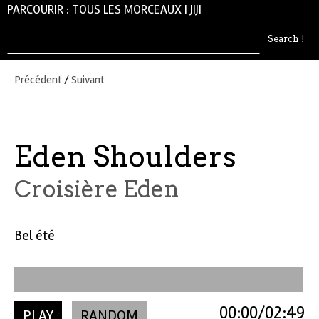
PARCOURIR :
TOUS LES MORCEAUX
|
JIJI
Précédent
/
Suivant
Eden Shoulders
Croisière Eden
Bel été
00:00
02:49
PLAY
RANDOM