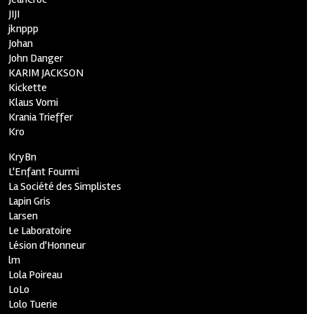
JIJI
jknppp
Johan
John Danger
KARIM JACKSON
Kickette
Klaus Vomi
Krania Trieffer
Kro
KryBn
L'Enfant Fourmi
La Société des Simplistes
Lapin Gris
Larsen
Le Laboratoire
Lésion d'Honneur
lm
Lola Poireau
LoLo
Lolo Tuerie