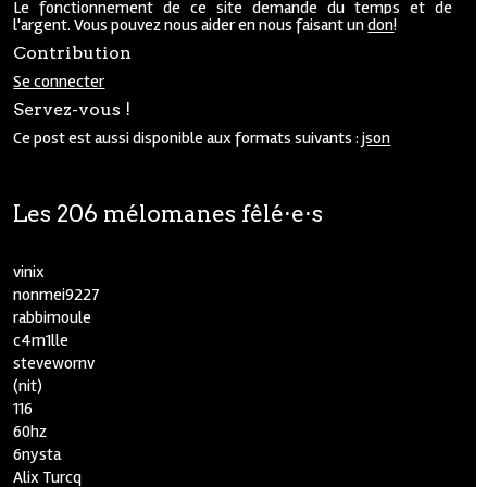
Le fonctionnement de ce site demande du temps et de
l'argent. Vous pouvez nous aider en nous faisant un
don
!
Contribution
Se connecter
Servez-vous !
Ce post est aussi disponible aux formats suivants :
json
Les 206 mélomanes fêlé⋅e⋅s
vinix
nonmei9227
rabbimoule
c4m1lle
stevewornv
(nit)
116
60hz
6nysta
Alix Turcq