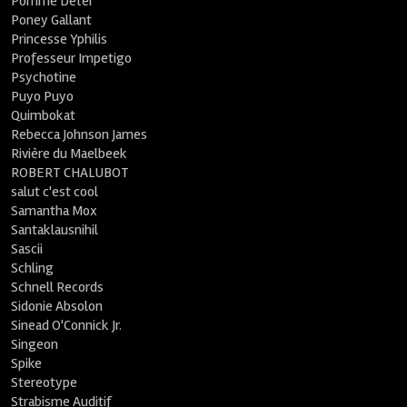
Pomme Deter
Poney Gallant
Princesse Yphilis
Professeur Impetigo
Psychotine
Puyo Puyo
Quimbokat
Rebecca Johnson James
Rivière du Maelbeek
ROBERT CHALUBOT
salut c'est cool
Samantha Mox
Santaklausnihil
Sascii
Schling
Schnell Records
Sidonie Absolon
Sinead O'Connick Jr.
Singeon
Spike
Stereotype
Strabisme Auditif