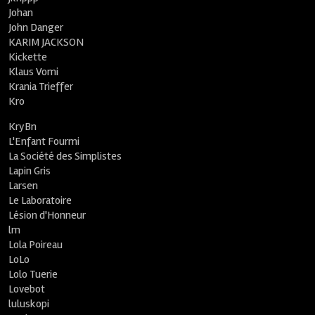
Johan
John Danger
KARIM JACKSON
Kickette
Klaus Vomi
Krania Trieffer
Kro
KryBn
L'Enfant Fourmi
La Société des Simplistes
Lapin Gris
Larsen
Le Laboratoire
Lésion d'Honneur
lm
Lola Poireau
LoLo
Lolo Tuerie
Lovebot
luluskopi