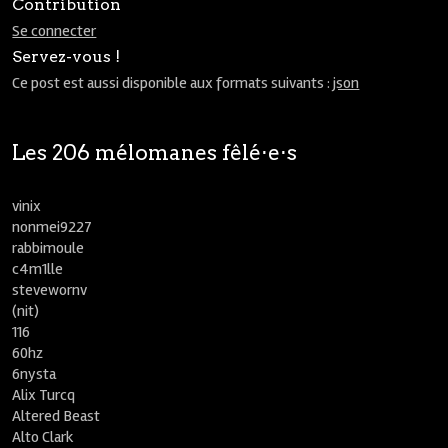
Contribution
Se connecter
Servez-vous !
Ce post est aussi disponible aux formats suivants :
json
Les 206 mélomanes fêlé⋅e⋅s
vinix
nonmei9227
rabbimoule
c4m1lle
stevewornv
(nit)
116
60hz
6nysta
Alix Turcq
Altered Beast
Alto Clark