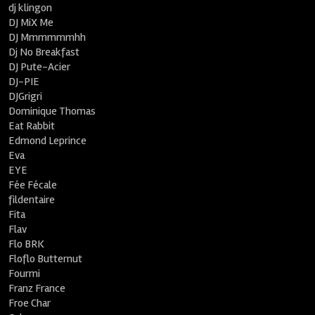
dj klingon
DJ MiX Me
DJ Mmmmmmhh
Dj No Breakfast
DJ Pute-Acier
DJ-PIE
DJGrigri
Dominique Thomas
Eat Rabbit
Edmond Leprince
Eva
EYE
Fée Fécale
fildentaire
Fita
Flav
Flo BRK
Floflo Butternut
Fourmi
Franz France
Froe Char