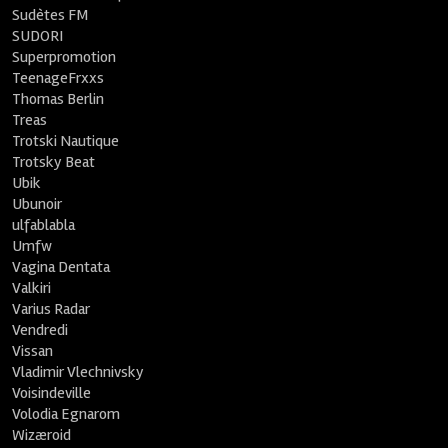
Sudètes FM
SUDORI
Superpromotion
TeenageFrxxs
Thomas Berlin
Treas
Trotski Nautique
Trotsky Beat
Ubik
Ubunoir
ulfablabla
Umfw
Vagina Dentata
Valkiri
Varius Radar
Vendredi
Vissan
Vladimir Vlechnivsky
Voisindeville
Volodia Egnarom
Wizæroid