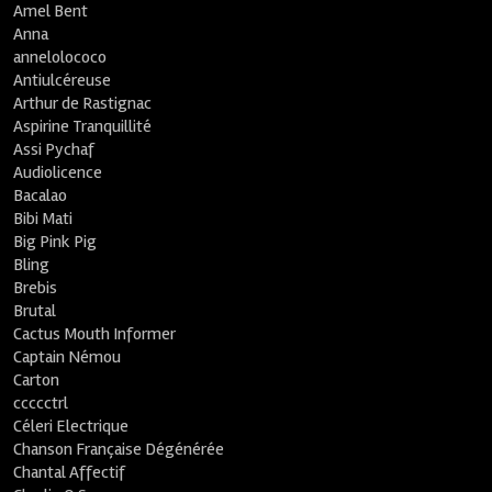
Amel Bent
Anna
annelolococo
Antiulcéreuse
Arthur de Rastignac
Aspirine Tranquillité
Assi Pychaf
Audiolicence
Bacalao
Bibi Mati
Big Pink Pig
Bling
Brebis
Brutal
Cactus Mouth Informer
Captain Némou
Carton
ccccctrl
Céleri Electrique
Chanson Française Dégénérée
Chantal Affectif