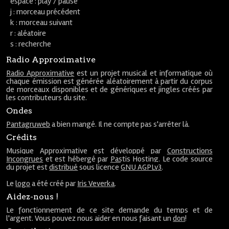
espace : play / pause
j : morceau précédent
k : morceau suivant
r : aléatoire
s : recherche
Radio Approximative
Radio Approximative
est un projet musical et informatique où
chaque émission est générée aléatoirement à partir du corpus
de morceaux disponibles et de génériques et jingles créés par
les contributeurs du site.
Ondes
Pantagruweb
a bien mangé. Il ne compte pas s'arrêter là.
Crédits
Musique Approximative est développé par
Constructions
Incongrues
et est hébergé par
Pastis Hosting
. Le code source
du projet est
distribué
sous licence
GNU AGPLv3
.
Le
logo
a été créé par
Iris Veverka
.
Aidez-nous !
Le fonctionnement de ce site demande du temps et de
l'argent. Vous pouvez nous aider en nous faisant un
don
!