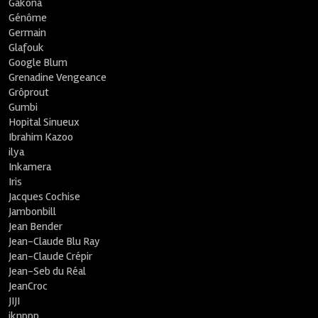
Gakona
Génôme
Germain
Glafouk
Google Blum
Grenadine Vengeance
Grôprout
Gumbi
Hopital Sinueux
Ibrahim Kazoo
ilya
Inkamera
Iris
Jacques Cochise
Jambonbill
Jean Bender
Jean-Claude Blu Ray
Jean-Claude Crépir
Jean-Seb du Réal
JeanCroc
JIJI
jknppp