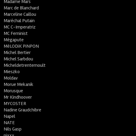
Madame Mars
Marc de Blanchard
Marceline Caillou
Maréchal Putain
MC C-Imperatriz
MC Feminist
Mégapute
MéLODiK PiNPON
Michel Bertier
Michel Sarbdou
Micheldetrentemoult
Mieszko
Moldav
Morue Mekanik
Morusque
Mr Kindhoover
MYCOSTER
Nadine Graudchibre
Napel
NATE
Nils Gasp
nixxx