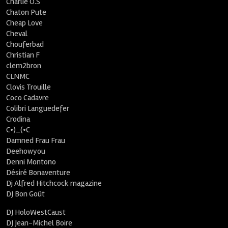
Charlie O.S
Chaton Pute
Cheap Love
Cheval
Chouferbad
Christian F
clem2bron
CLNMC
Clovis Trouille
Coco Cadavre
Colibri Languedefer
Crodina
C•)_(•C
Damned Frau Frau
Deehowyou
Denni Montono
Désiré Bonaventure
Dj Alfred Hitchcock magazine
DJ Bon Goût
DJ HoloWestCaust
DJ Jean-Michel Boire