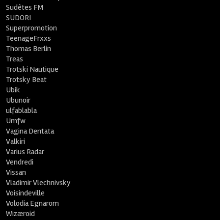
Sudètes FM
SUDORI
Superpromotion
TeenageFrxxs
Thomas Berlin
Treas
Trotski Nautique
Trotsky Beat
Ubik
Ubunoir
ulfablabla
Umfw
Vagina Dentata
Valkiri
Varius Radar
Vendredi
Vissan
Vladimir Vlechnivsky
Voisindeville
Volodia Egnarom
Wizæroid