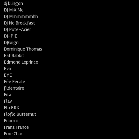
dj klingon
DJ MiX Me
DJ Mmmmmmhh
Dj No Breakfast
DJ Pute-Acier
DJ-PIE
DJGrigri
Dominique Thomas
Eat Rabbit
Edmond Leprince
Eva
EYE
Fée Fécale
fildentaire
Fita
Flav
Flo BRK
Floflo Butternut
Fourmi
Franz France
Froe Char