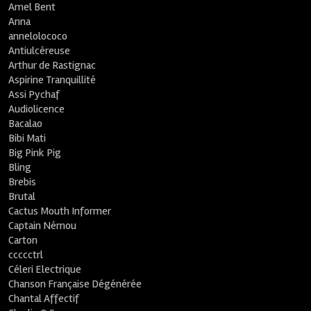
Amel Bent
Anna
annelolococo
Antiulcéreuse
Arthur de Rastignac
Aspirine Tranquillité
Assi Pychaf
Audiolicence
Bacalao
Bibi Mati
Big Pink Pig
Bling
Brebis
Brutal
Cactus Mouth Informer
Captain Némou
Carton
ccccctrl
Céleri Electrique
Chanson Française Dégénérée
Chantal Affectif