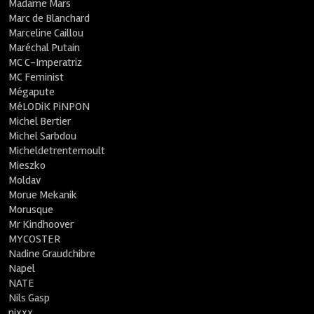
Madame Mars
Marc de Blanchard
Marceline Caillou
Maréchal Putain
MC C-Imperatriz
MC Feminist
Mégapute
MéLODiK PiNPON
Michel Bertier
Michel Sarbdou
Micheldetrentemoult
Mieszko
Moldav
Morue Mekanik
Morusque
Mr Kindhoover
MYCOSTER
Nadine Graudchibre
Napel
NATE
Nils Gasp
nixxx