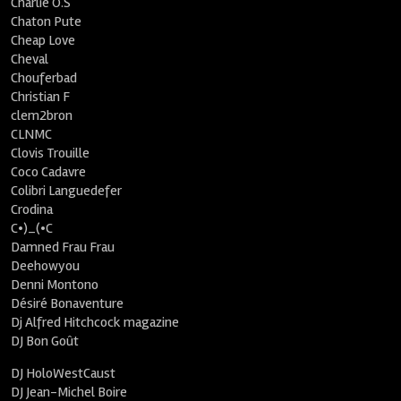
Charlie O.S
Chaton Pute
Cheap Love
Cheval
Chouferbad
Christian F
clem2bron
CLNMC
Clovis Trouille
Coco Cadavre
Colibri Languedefer
Crodina
C•)_(•C
Damned Frau Frau
Deehowyou
Denni Montono
Désiré Bonaventure
Dj Alfred Hitchcock magazine
DJ Bon Goût
DJ HoloWestCaust
DJ Jean-Michel Boire