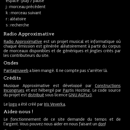
espace : play / pause
j : morceau précédent
k : morceau suivant
r : aléatoire
s : recherche
Radio Approximative
Radio Approximative
est un projet musical et informatique où
chaque émission est générée aléatoirement à partir du corpus
de morceaux disponibles et de génériques et jingles créés par
les contributeurs du site.
Ondes
Pantagruweb
a bien mangé. Il ne compte pas s'arrêter là.
Crédits
Musique Approximative est développé par
Constructions
Incongrues
et est hébergé par
Pastis Hosting
. Le code source
du projet est
distribué
sous licence
GNU AGPLv3
.
Le
logo
a été créé par
Iris Veverka
.
Aidez-nous !
Le fonctionnement de ce site demande du temps et de
l'argent. Vous pouvez nous aider en nous faisant un
don
!