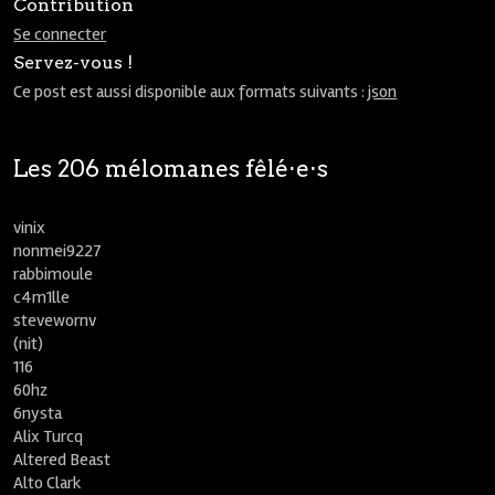
Contribution
Se connecter
Servez-vous !
Ce post est aussi disponible aux formats suivants :
json
Les 206 mélomanes fêlé⋅e⋅s
vinix
nonmei9227
rabbimoule
c4m1lle
stevewornv
(nit)
116
60hz
6nysta
Alix Turcq
Altered Beast
Alto Clark