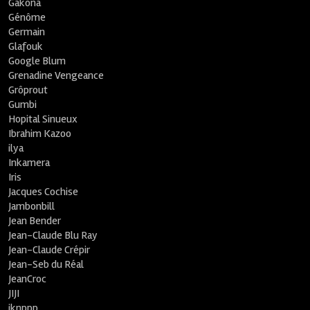
Gakona
Génôme
Germain
Glafouk
Google Blum
Grenadine Vengeance
Grôprout
Gumbi
Hopital Sinueux
Ibrahim Kazoo
ilya
Inkamera
Iris
Jacques Cochise
Jambonbill
Jean Bender
Jean-Claude Blu Ray
Jean-Claude Crépir
Jean-Seb du Réal
JeanCroc
JIJI
jknppp