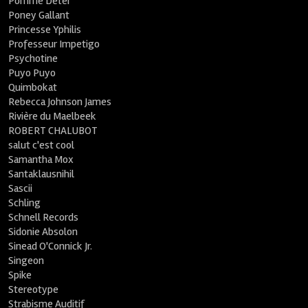
Pomme Deter
Poney Gallant
Princesse Yphilis
Professeur Impetigo
Psychotine
Puyo Puyo
Quimbokat
Rebecca Johnson James
Rivière du Maelbeek
ROBERT CHALUBOT
salut c'est cool
Samantha Mox
Santaklausnihil
Sascii
Schling
Schnell Records
Sidonie Absolon
Sinead O'Connick Jr.
Singeon
Spike
Stereotype
Strabisme Auditif