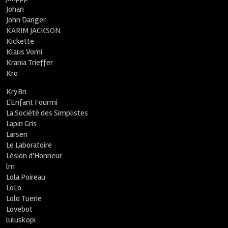
Johan
John Danger
KARIM JACKSON
Kickette
Klaus Vomi
Krania Trieffer
Kro
KryBn
L'Enfant Fourmi
La Société des Simplistes
Lapin Gris
Larsen
Le Laboratoire
Lésion d'Honneur
lm
Lola Poireau
LoLo
Lolo Tuerie
Lovebot
luluskopi