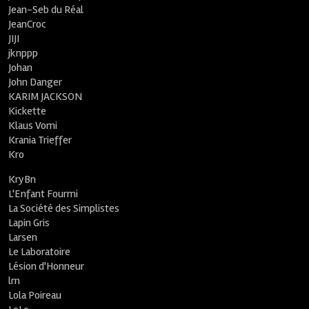
Jean-Seb du Réal
JeanCroc
JIJI
jknppp
Johan
John Danger
KARIM JACKSON
Kickette
Klaus Vomi
Krania Trieffer
Kro
KryBn
L'Enfant Fourmi
La Société des Simplistes
Lapin Gris
Larsen
Le Laboratoire
Lésion d'Honneur
lm
Lola Poireau