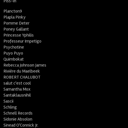
Piss-in
Plancton9
Plapla Pinky
Pomme Deter
Poney Gallant
Princesse Yphilis
Professeur Impetigo
Psychotine
Puyo Puyo
Quimbokat
Rebecca Johnson James
Rivière du Maelbeek
ROBERT CHALUBOT
salut c'est cool
Samantha Mox
Santaklausnihil
Sascii
Schling
Schnell Records
Sidonie Absolon
Sinead O'Connick Jr.