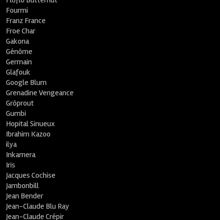
Floflo Butternut
Fourmi
Franz France
Froe Char
Gakona
Génôme
Germain
Glafouk
Google Blum
Grenadine Vengeance
Grôprout
Gumbi
Hopital Sinueux
Ibrahim Kazoo
ilya
Inkamera
Iris
Jacques Cochise
Jambonbill
Jean Bender
Jean-Claude Blu Ray
Jean-Claude Crépir