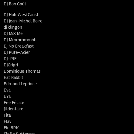
DJ Bon Goût
DJ HoloWestCaust
DJ Jean-Michel Boire
dj klingon
DJ MiX Me
DJ Mmmmmmhh
Dj No Breakfast
DJ Pute-Acier
DJ-PIE
DJGrigri
Dominique Thomas
Eat Rabbit
Edmond Leprince
Eva
EYE
Fée Fécale
fildentaire
Fita
Flav
Flo BRK