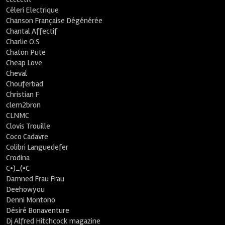
Céleri Electrique
Chanson Française Dégénérée
Chantal Affectif
Charlie O.S
Chaton Pute
Cheap Love
Cheval
Chouferbad
Christian F
clem2bron
CLNMC
Clovis Trouille
Coco Cadavre
Colibri Languedefer
Crodina
C•)_(•C
Damned Frau Frau
Deehowyou
Denni Montono
Désiré Bonaventure
Dj Alfred Hitchcock magazine