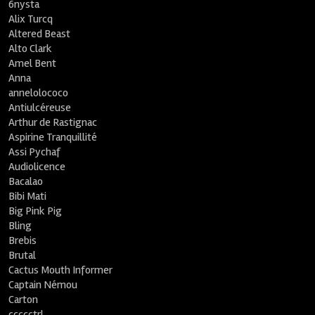
6nysta
Alix Turcq
Altered Beast
Alto Clark
Amel Bent
Anna
annelolococo
Antiulcéreuse
Arthur de Rastignac
Aspirine Tranquillité
Assi Pychaf
Audiolicence
Bacalao
Bibi Mati
Big Pink Pig
Bling
Brebis
Brutal
Cactus Mouth Informer
Captain Némou
Carton
ccccctrl