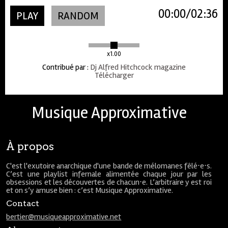
00:00
02:36
PLAY
RANDOM
x1.00
Contribué par
:
Dj Alfred Hitchcock magazine
Télécharger
Musique Approximative
À propos
C'est l'exutoire anarchique d'une bande de mélomanes fêlé⋅e⋅s.
C’est une playlist infernale alimentée chaque jour par les
obsessions et les découvertes de chacun⋅e. L’arbitraire y est roi
et on s’y amuse bien : c’est Musique Approximative.
Contact
bertier@musiqueapproximative.net