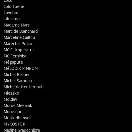
LoLo
Lolo Tuerie
Lovebot
luluskopi
Madame Mars
Marc de Blanchard
Marceline Caillou
Maréchal Putain
MC C-Imperatriz
MC Feminist
Mégapute
MéLODiK PiNPON
Michel Bertier
Michel Sarbdou
Micheldetrentemoult
Mieszko
Moldav
Morue Mekanik
Morusque
Mr Kindhoover
MYCOSTER
Nadine Graudchibre