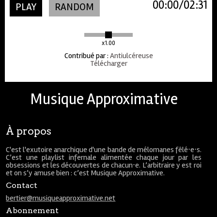
00:00
02:31
PLAY
RANDOM
x1.00
Contribué par
:
Antiulcéreuse
Télécharger
Musique Approximative
À propos
C'est l'exutoire anarchique d'une bande de mélomanes fêlé⋅e⋅s.
C’est une playlist infernale alimentée chaque jour par les
obsessions et les découvertes de chacun⋅e. L’arbitraire y est roi
et on s’y amuse bien : c’est Musique Approximative.
Contact
bertier@musiqueapproximative.net
Abonnement