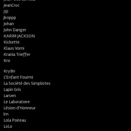
JeanCroc
JIJI
jknppp
Johan
John Danger
KARIM JACKSON
Kickette
Klaus Vomi
Krania Trieffer
Kro
KryBn
L'Enfant Fourmi
La Société des Simplistes
Lapin Gris
Larsen
Le Laboratoire
Lésion d'Honneur
lm
Lola Poireau
LoLo