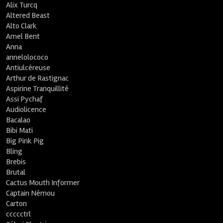
Alix Turcq
Altered Beast
Alto Clark
Amel Bent
Anna
annelolococo
Antiulcéreuse
Arthur de Rastignac
Aspirine Tranquillité
Assi Pychaf
Audiolicence
Bacalao
Bibi Mati
Big Pink Pig
Bling
Brebis
Brutal
Cactus Mouth Informer
Captain Némou
Carton
ccccctrl