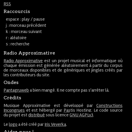
RSS
Raccourcis
espace : play / pause
j : morceau précédent
k : morceau suivant
r : aléatoire
s : recherche
Radio Approximative
Radio Approximative
est un projet musical et informatique où
chaque émission est générée aléatoirement à partir du corpus
de morceaux disponibles et de génériques et jingles créés par
les contributeurs du site.
Ondes
Pantagruweb
a bien mangé. Il ne compte pas s'arrêter là.
Crédits
Musique Approximative est développé par
Constructions
Incongrues
et est hébergé par
Pastis Hosting
. Le code source
du projet est
distribué
sous licence
GNU AGPLv3
.
Le
logo
a été créé par
Iris Veverka
.
Aidez-nous !