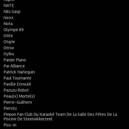
NATE
Nils Gasp
nixxx
Nota
Olympe 69
Otite
Otqrie
Otrox
Oyibo
Panier Piano
Par Alliance
Patrick Harlequin
Paul Tournante
Paxille Enroulé
Pazuzu Robot
Peau(x) Morte(s)
Pierre-Guilhem
Pierstu
Pinpon Fan Club Du Karaoké Team De La Salle Des Fêtes De La
Piscine De Steenokkerzeel
Piss-in