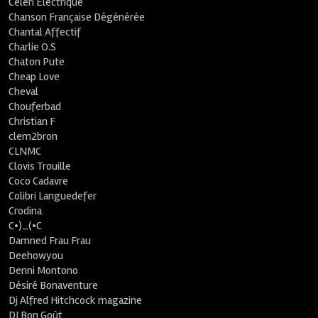
Céleri Electrique
Chanson Française Dégénérée
Chantal Affectif
Charlie O.S
Chaton Pute
Cheap Love
Cheval
Chouferbad
Christian F
clem2bron
CLNMC
Clovis Trouille
Coco Cadavre
Colibri Languedefer
Crodina
C•)_(•C
Damned Frau Frau
Deehowyou
Denni Montono
Désiré Bonaventure
Dj Alfred Hitchcock magazine
DJ Bon Goût