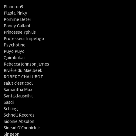
Plancton9
Plapla Pinky
Pomme Deter
Poney Gallant
Princesse Yphilis
Professeur Impetigo
Psychotine
Puyo Puyo
Quimbokat
Rebecca Johnson James
Rivière du Maelbeek
ROBERT CHALUBOT
salut c'est cool
Samantha Mox
Santaklausnihil
Sascii
Schling
Schnell Records
Sidonie Absolon
Sinead O'Connick Jr.
Singeon