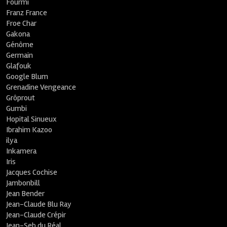
Fourmi
Franz France
Froe Char
Gakona
Génôme
Germain
Glafouk
Google Blum
Grenadine Vengeance
Grôprout
Gumbi
Hopital Sinueux
Ibrahim Kazoo
ilya
Inkamera
Iris
Jacques Cochise
Jambonbill
Jean Bender
Jean-Claude Blu Ray
Jean-Claude Crépir
Jean-Seb du Réal