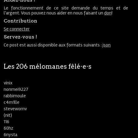
Le fonctionnement de ce site demande du temps et de
l'argent. Vous pouvez nous aider en nous faisant un
don
!
Contribution
Se connecter
Servez-vous !
Ce post est aussi disponible aux formats suivants :
json
Les 206 mélomanes fêlé⋅e⋅s
vinix
nonmei9227
rabbimoule
c4m1lle
stevewornv
(nit)
116
60hz
6nysta