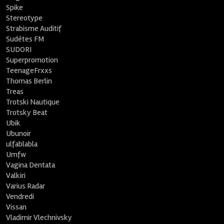
Spike
Stereotype
Strabisme Auditif
Sudètes FM
SUDORI
Superpromotion
TeenageFrxxs
Thomas Berlin
Treas
Trotski Nautique
Trotsky Beat
Ubik
Ubunoir
ulfablabla
Umfw
Vagina Dentata
Valkiri
Varius Radar
Vendredi
Vissan
Vladimir Vlechnivsky