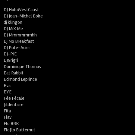
DJ HoloWestCaust
DJ Jean-Michel Boire
dj klingon
DJ MiX Me
DJ Mmmmmmhh
Dj No Breakfast
DJ Pute-Acier
DJ-PIE
DJGrigri
Dominique Thomas
Eat Rabbit
Edmond Leprince
Eva
EYE
Fée Fécale
fildentaire
Fita
Flav
Flo BRK
Floflo Butternut