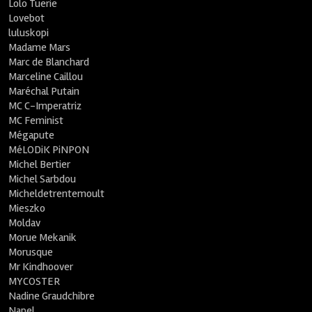
Lolo Tuerie
Lovebot
luluskopi
Madame Mars
Marc de Blanchard
Marceline Caillou
Maréchal Putain
MC C-Imperatriz
MC Feminist
Mégapute
MéLODiK PiNPON
Michel Bertier
Michel Sarbdou
Micheldetrentemoult
Mieszko
Moldav
Morue Mekanik
Morusque
Mr Kindhoover
MYCOSTER
Nadine Graudchibre
Napel