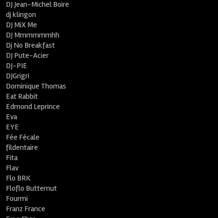
DJ Jean-Michel Boire
dj klingon
DJ MiX Me
DJ Mmmmmmhh
Dj No Breakfast
DJ Pute-Acier
DJ-PIE
DJGrigri
Dominique Thomas
Eat Rabbit
Edmond Leprince
Eva
EYE
Fée Fécale
fildentaire
Fita
Flav
Flo BRK
Floflo Butternut
Fourmi
Franz France