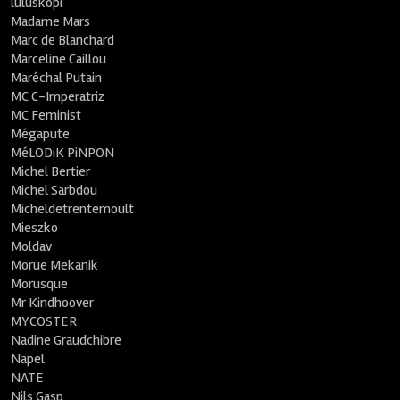
luluskopi
Madame Mars
Marc de Blanchard
Marceline Caillou
Maréchal Putain
MC C-Imperatriz
MC Feminist
Mégapute
MéLODiK PiNPON
Michel Bertier
Michel Sarbdou
Micheldetrentemoult
Mieszko
Moldav
Morue Mekanik
Morusque
Mr Kindhoover
MYCOSTER
Nadine Graudchibre
Napel
NATE
Nils Gasp