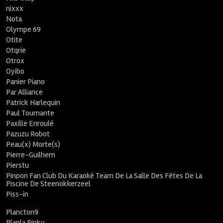
nixxx
Nota
Olympe 69
Otite
Otqrie
Otrox
Oyibo
Panier Piano
Par Alliance
Patrick Harlequin
Paul Tournante
Paxille Enroulé
Pazuzu Robot
Peau(x) Morte(s)
Pierre-Guilhem
Pierstu
Pinpon Fan Club Du Karaoké Team De La Salle Des Fêtes De La
Piscine De Steenokkerzeel
Piss-in
Plancton9
Plapla Pinky