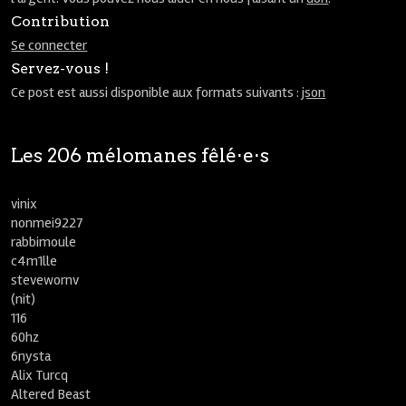
Contribution
Se connecter
Servez-vous !
Ce post est aussi disponible aux formats suivants :
json
Les 206 mélomanes fêlé⋅e⋅s
vinix
nonmei9227
rabbimoule
c4m1lle
stevewornv
(nit)
116
60hz
6nysta
Alix Turcq
Altered Beast