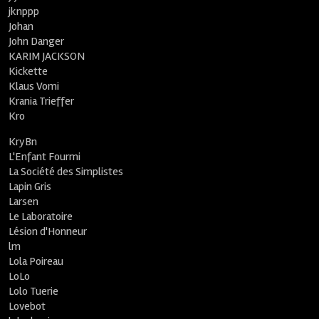
jknppp
Johan
John Danger
KARIM JACKSON
Kickette
Klaus Vomi
Krania Trieffer
Kro
KryBn
L'Enfant Fourmi
La Société des Simplistes
Lapin Gris
Larsen
Le Laboratoire
Lésion d'Honneur
lm
Lola Poireau
LoLo
Lolo Tuerie
Lovebot