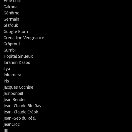
Froe Char
Gakona
Génôme
Germain
Glafouk
Google Blum
Grenadine Vengeance
Grôprout
Gumbi
Hopital Sinueux
Ibrahim Kazoo
ilya
Inkamera
Iris
Jacques Cochise
Jambonbill
Jean Bender
Jean-Claude Blu Ray
Jean-Claude Crépir
Jean-Seb du Réal
JeanCroc
JIJI