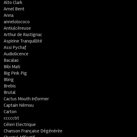
Alto Clark
Amel Bent
Anna
annelolococo
Antiulcéreuse
Arthur de Rastignac
Aspirine Tranquillité
Assi Pychaf
Audiolicence
Bacalao
Bibi Mati
Big Pink Pig
Bling
Brebis
Brutal
Cactus Mouth Informer
Captain Némou
Carton
ccccctrl
Céleri Electrique
Chanson Française Dégénérée