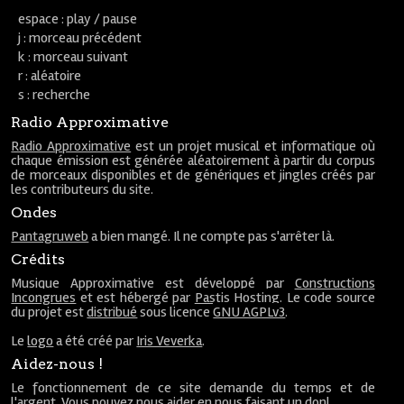
espace : play / pause
j : morceau précédent
k : morceau suivant
r : aléatoire
s : recherche
Radio Approximative
Radio Approximative
est un projet musical et informatique où
chaque émission est générée aléatoirement à partir du corpus
de morceaux disponibles et de génériques et jingles créés par
les contributeurs du site.
Ondes
Pantagruweb
a bien mangé. Il ne compte pas s'arrêter là.
Crédits
Musique Approximative est développé par
Constructions
Incongrues
et est hébergé par
Pastis Hosting
. Le code source
du projet est
distribué
sous licence
GNU AGPLv3
.
Le
logo
a été créé par
Iris Veverka
.
Aidez-nous !
Le fonctionnement de ce site demande du temps et de
l'argent. Vous pouvez nous aider en nous faisant un
don
!