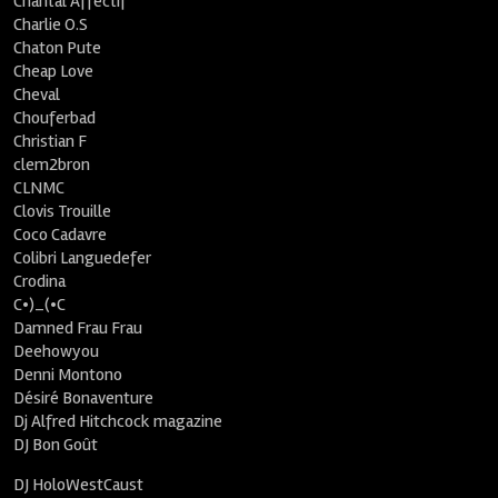
Chantal Affectif
Charlie O.S
Chaton Pute
Cheap Love
Cheval
Chouferbad
Christian F
clem2bron
CLNMC
Clovis Trouille
Coco Cadavre
Colibri Languedefer
Crodina
C•)_(•C
Damned Frau Frau
Deehowyou
Denni Montono
Désiré Bonaventure
Dj Alfred Hitchcock magazine
DJ Bon Goût
DJ HoloWestCaust