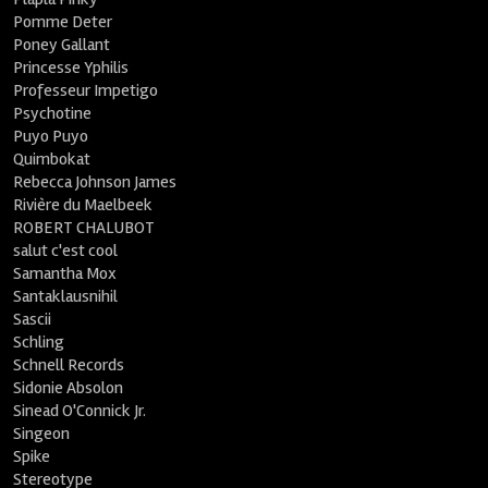
Pomme Deter
Poney Gallant
Princesse Yphilis
Professeur Impetigo
Psychotine
Puyo Puyo
Quimbokat
Rebecca Johnson James
Rivière du Maelbeek
ROBERT CHALUBOT
salut c'est cool
Samantha Mox
Santaklausnihil
Sascii
Schling
Schnell Records
Sidonie Absolon
Sinead O'Connick Jr.
Singeon
Spike
Stereotype