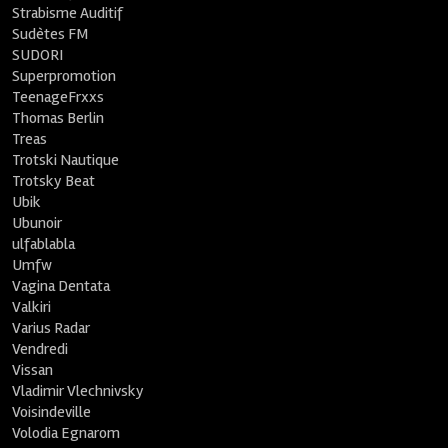
Strabisme Auditif
Sudètes FM
SUDORI
Superpromotion
TeenageFrxxs
Thomas Berlin
Treas
Trotski Nautique
Trotsky Beat
Ubik
Ubunoir
ulfablabla
Umfw
Vagina Dentata
Valkiri
Varius Radar
Vendredi
Vissan
Vladimir Vlechnivsky
Voisindeville
Volodia Egnarom