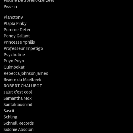
Piscine De Steenokkerzeel
Piss-in
Plancton9
Plapla Pinky
Pomme Deter
Poney Gallant
Princesse Yphilis
Professeur Impetigo
Psychotine
Puyo Puyo
Quimbokat
Rebecca Johnson James
Rivière du Maelbeek
ROBERT CHALUBOT
salut c'est cool
Samantha Mox
Santaklausnihil
Sascii
Schling
Schnell Records
Sidonie Absolon