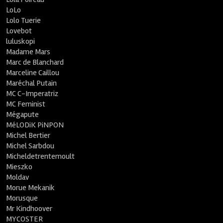
LoLo
Lolo Tuerie
Lovebot
luluskopi
Madame Mars
Marc de Blanchard
Marceline Caillou
Maréchal Putain
MC C-Imperatriz
MC Feminist
Mégapute
MéLODiK PiNPON
Michel Bertier
Michel Sarbdou
Micheldetrentemoult
Mieszko
Moldav
Morue Mekanik
Morusque
Mr Kindhoover
MYCOSTER