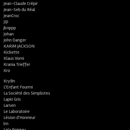
Jean-Claude Crépir
Jean-Seb du Réal
JeanCroc
JIJI
jknppp
Johan
John Danger
KARIM JACKSON
Kickette
Klaus Vomi
Krania Trieffer
Kro
KryBn
L'Enfant Fourmi
La Société des Simplistes
Lapin Gris
Larsen
Le Laboratoire
Lésion d'Honneur
lm
Lola Poireau