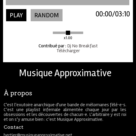
00:00
03:10
PLAY
RANDOM
x1.00
Contribué par
:
Dj No Breakfast
Télécharger
Musique Approximative
À propos
C'est l'exutoire anarchique d'une bande de mélomanes fêlé⋅e⋅s.
C’est une playlist infernale alimentée chaque jour par les
obsessions et les découvertes de chacun⋅e. L’arbitraire y est roi
et on s’y amuse bien : c’est Musique Approximative.
Contact
bertier@musiqueapproximative.net