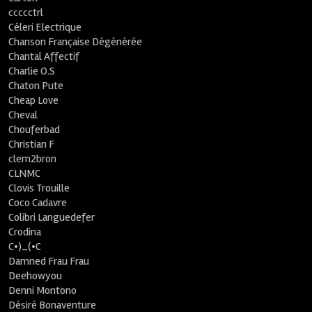
ccccctrl
Céleri Electrique
Chanson Française Dégénérée
Chantal Affectif
Charlie O.S
Chaton Pute
Cheap Love
Cheval
Chouferbad
Christian F
clem2bron
CLNMC
Clovis Trouille
Coco Cadavre
Colibri Languedefer
Crodina
C•)_(•C
Damned Frau Frau
Deehowyou
Denni Montono
Désiré Bonaventure