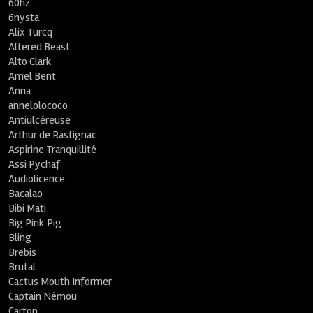
60hz
6nysta
Alix Turcq
Altered Beast
Alto Clark
Amel Bent
Anna
annelolococo
Antiulcéreuse
Arthur de Rastignac
Aspirine Tranquillité
Assi Pychaf
Audiolicence
Bacalao
Bibi Mati
Big Pink Pig
Bling
Brebis
Brutal
Cactus Mouth Informer
Captain Némou
Carton