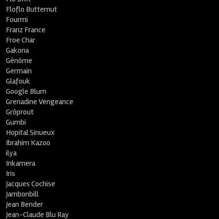
Floflo Butternut
Fourmi
Franz France
Froe Char
Gakona
Génôme
Germain
Glafouk
Google Blum
Grenadine Vengeance
Grôprout
Gumbi
Hopital Sinueux
Ibrahim Kazoo
ilya
Inkamera
Iris
Jacques Cochise
Jambonbill
Jean Bender
Jean-Claude Blu Ray