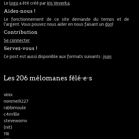
Le
logo
a été créé par
Iris Veverka
.
Aidez-nous !
Le fonctionnement de ce site demande du temps et de
l'argent. Vous pouvez nous aider en nous faisant un
don
!
Contribution
Se connecter
Servez-vous !
Ce post est aussi disponible aux formats suivants :
json
Les 206 mélomanes fêlé⋅e⋅s
vinix
nonmei9227
rabbimoule
c4m1lle
stevewornv
(nit)
116