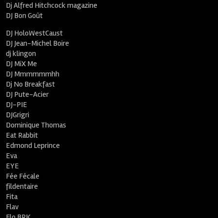
Dj Alfred Hitchcock magazine
DJ Bon Goût
DJ HoloWestCaust
DJ Jean-Michel Boire
dj klingon
DJ MiX Me
DJ Mmmmmmhh
Dj No Breakfast
DJ Pute-Acier
DJ-PIE
DJGrigri
Dominique Thomas
Eat Rabbit
Edmond Leprince
Eva
EYE
Fée Fécale
fildentaire
Fita
Flav
Flo BRK