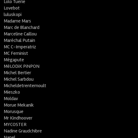
Lolo Tuerie
Lovebot
luluskopi
Madame Mars
Marc de Blanchard
Marceline Caillou
Maréchal Putain
MC C-Imperatriz
MC Feminist
Mégapute
MéLODiK PiNPON
Michel Bertier
Michel Sarbdou
Micheldetrentemoult
Mieszko
Moldav
Morue Mekanik
Morusque
Mr Kindhoover
MYCOSTER
Nadine Graudchibre
Napel