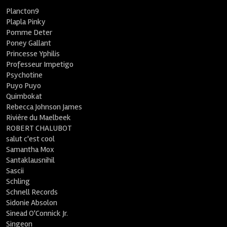
Plancton9
Plapla Pinky
Pomme Deter
Poney Gallant
Princesse Yphilis
Professeur Impetigo
Psychotine
Puyo Puyo
Quimbokat
Rebecca Johnson James
Rivière du Maelbeek
ROBERT CHALUBOT
salut c'est cool
Samantha Mox
Santaklausnihil
Sascii
Schling
Schnell Records
Sidonie Absolon
Sinead O'Connick Jr.
Singeon