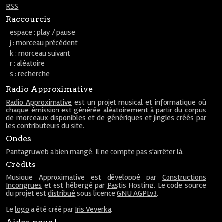
RSS
Raccourcis
espace : play / pause
j : morceau précédent
k : morceau suivant
r : aléatoire
s : recherche
Radio Approximative
Radio Approximative
est un projet musical et informatique où
chaque émission est générée aléatoirement à partir du corpus
de morceaux disponibles et de génériques et jingles créés par
les contributeurs du site.
Ondes
Pantagruweb
a bien mangé. Il ne compte pas s'arrêter là.
Crédits
Musique Approximative est développé par
Constructions
Incongrues
et est hébergé par
Pastis Hosting
. Le code source
du projet est
distribué
sous licence
GNU AGPLv3
.
Le
logo
a été créé par
Iris Veverka
.
Aidez-nous !