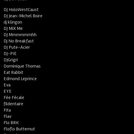
DJ HoloWestCaust
DJ Jean-Michel Boire
dj klingon
DJ MiX Me
DJ Mmmmmmhh
Dj No Breakfast
DJ Pute-Acier
DJ-PIE
DJGrigri
Dominique Thomas
Eat Rabbit
Edmond Leprince
Eva
EYE
Fée Fécale
fildentaire
Fita
Flav
Flo BRK
Floflo Butternut