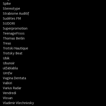
Spike
Stereotype
Strabisme Auditif
Sudètes FM
SUDORI
Superpromotion
TeenageFrxxs
Thomas Berlin
Treas
Trotski Nautique
Trotsky Beat
Ubik
Ubunoir
ulfablabla
Umfw
Vagina Dentata
Valkiri
Varius Radar
Vendredi
Vissan
Vladimir Vlechnivsky