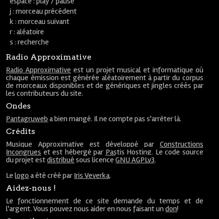
espace : play / pause
j : morceau précédent
k : morceau suivant
r : aléatoire
s : recherche
Radio Approximative
Radio Approximative
est un projet musical et informatique où
chaque émission est générée aléatoirement à partir du corpus
de morceaux disponibles et de génériques et jingles créés par
les contributeurs du site.
Ondes
Pantagruweb
a bien mangé. Il ne compte pas s'arrêter là.
Crédits
Musique Approximative est développé par
Constructions
Incongrues
et est hébergé par
Pastis Hosting
. Le code source
du projet est
distribué
sous licence
GNU AGPLv3
.
Le
logo
a été créé par
Iris Veverka
.
Aidez-nous !
Le fonctionnement de ce site demande du temps et de
l'argent. Vous pouvez nous aider en nous faisant un
don
!