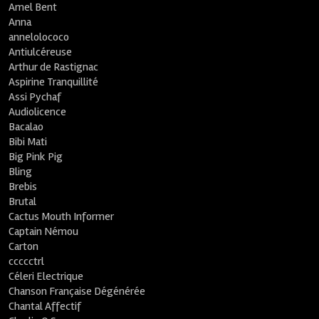
Amel Bent
Anna
annelolococo
Antiulcéreuse
Arthur de Rastignac
Aspirine Tranquillité
Assi Pychaf
Audiolicence
Bacalao
Bibi Mati
Big Pink Pig
Bling
Brebis
Brutal
Cactus Mouth Informer
Captain Némou
Carton
ccccctrl
Céleri Electrique
Chanson Française Dégénérée
Chantal Affectif