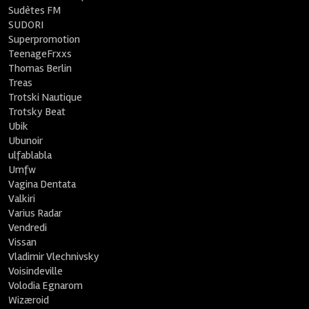
Sudètes FM
SUDORI
Superpromotion
TeenageFrxxs
Thomas Berlin
Treas
Trotski Nautique
Trotsky Beat
Ubik
Ubunoir
ulfablabla
Umfw
Vagina Dentata
Valkiri
Varius Radar
Vendredi
Vissan
Vladimir Vlechnivsky
Voisindeville
Volodia Egnarom
Wizæroid