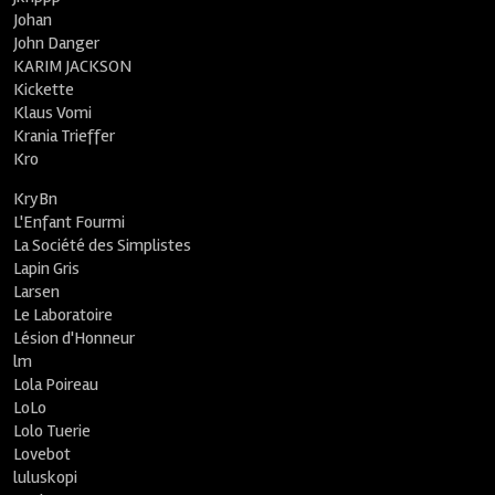
Johan
John Danger
KARIM JACKSON
Kickette
Klaus Vomi
Krania Trieffer
Kro
KryBn
L'Enfant Fourmi
La Société des Simplistes
Lapin Gris
Larsen
Le Laboratoire
Lésion d'Honneur
lm
Lola Poireau
LoLo
Lolo Tuerie
Lovebot
luluskopi