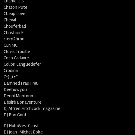
Charlie O.S
Chaton Pute
Cheap Love
Cheval
Chouferbad
Christian F
clem2bron
CLNMC
Clovis Trouille
Coco Cadavre
Colibri Languedefer
Crodina
C•)_(•C
Damned Frau Frau
Deehowyou
Denni Montono
Désiré Bonaventure
Dj Alfred Hitchcock magazine
DJ Bon Goût
DJ HoloWestCaust
DJ Jean-Michel Boire