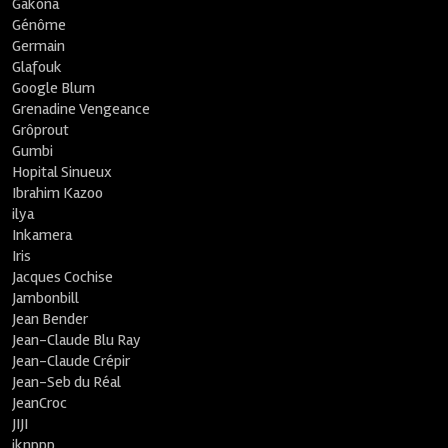
Gakona
Génôme
Germain
Glafouk
Google Blum
Grenadine Vengeance
Grôprout
Gumbi
Hopital Sinueux
Ibrahim Kazoo
ilya
Inkamera
Iris
Jacques Cochise
Jambonbill
Jean Bender
Jean-Claude Blu Ray
Jean-Claude Crépir
Jean-Seb du Réal
JeanCroc
JIJI
jknppp