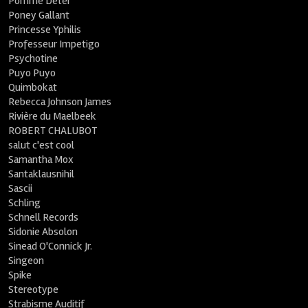
Pomme Deter
Poney Gallant
Princesse Yphilis
Professeur Impetigo
Psychotine
Puyo Puyo
Quimbokat
Rebecca Johnson James
Rivière du Maelbeek
ROBERT CHALUBOT
salut c'est cool
Samantha Mox
Santaklausnihil
Sascii
Schling
Schnell Records
Sidonie Absolon
Sinead O'Connick Jr.
Singeon
Spike
Stereotype
Strabisme Auditif