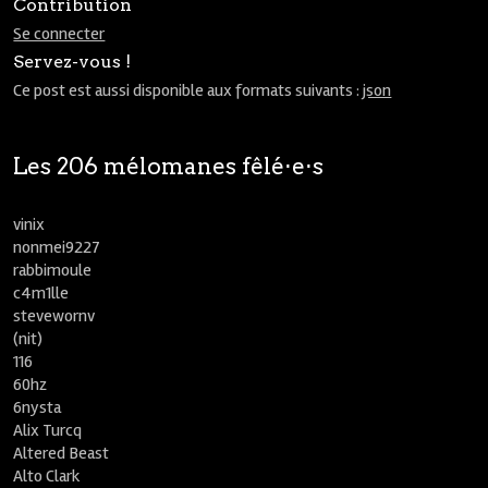
Contribution
Se connecter
Servez-vous !
Ce post est aussi disponible aux formats suivants :
json
Les 206 mélomanes fêlé⋅e⋅s
vinix
nonmei9227
rabbimoule
c4m1lle
stevewornv
(nit)
116
60hz
6nysta
Alix Turcq
Altered Beast
Alto Clark