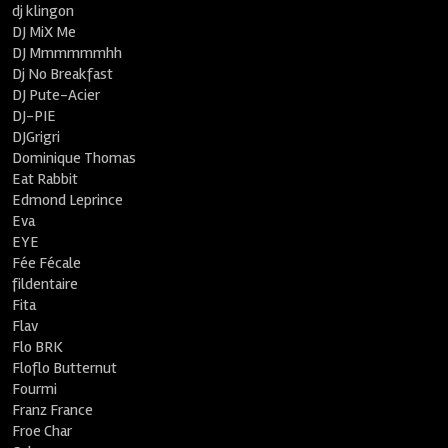
dj klingon
DJ MiX Me
DJ Mmmmmmhh
Dj No Breakfast
DJ Pute-Acier
DJ-PIE
DJGrigri
Dominique Thomas
Eat Rabbit
Edmond Leprince
Eva
EYE
Fée Fécale
fildentaire
Fita
Flav
Flo BRK
Floflo Butternut
Fourmi
Franz France
Froe Char