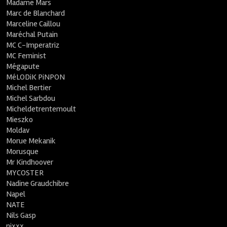
Madame Mars
Marc de Blanchard
Marceline Caillou
Maréchal Putain
MC C-Imperatriz
MC Feminist
Mégapute
MéLODiK PiNPON
Michel Bertier
Michel Sarbdou
Micheldetrentemoult
Mieszko
Moldav
Morue Mekanik
Morusque
Mr Kindhoover
MYCOSTER
Nadine Graudchibre
Napel
NATE
Nils Gasp
nixxx