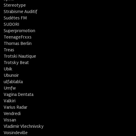
Stereotype
Strabisme Auditif
Sudètes FM
SUDORI
Superpromotion
TeenageFrxxs
Thomas Berlin
Treas
Trotski Nautique
Trotsky Beat
Ubik
Ubunoir
ulfablabla
Umfw
Vagina Dentata
Valkiri
Varius Radar
Vendredi
Vissan
Vladimir Vlechnivsky
Voisindeville