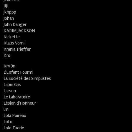
JIJI
jknppp
Johan
John Danger
KARIM JACKSON
Kickette
Klaus Vomi
Krania Trieffer
Kro
KryBn
L'Enfant Fourmi
La Société des Simplistes
Lapin Gris
Larsen
Le Laboratoire
Lésion d'Honneur
lm
Lola Poireau
LoLo
Lolo Tuerie