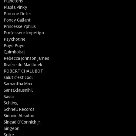
Plancton9
Plapla Pinky
Pomme Deter
Poney Gallant
Princesse Yphilis
Professeur Impetigo
Psychotine
Puyo Puyo
Quimbokat
Rebecca Johnson James
Rivière du Maelbeek
ROBERT CHALUBOT
salut c'est cool
Samantha Mox
Santaklausnihil
Sascii
Schling
Schnell Records
Sidonie Absolon
Sinead O'Connick Jr.
Singeon
Spike