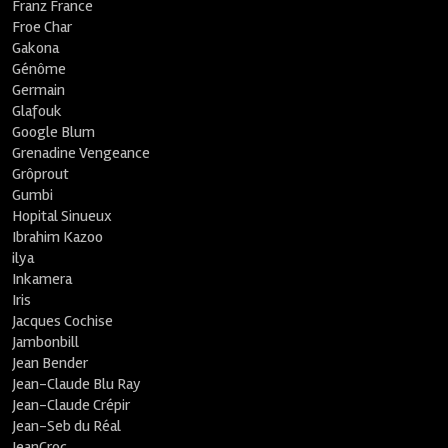
Franz France
Froe Char
Gakona
Génôme
Germain
Glafouk
Google Blum
Grenadine Vengeance
Grôprout
Gumbi
Hopital Sinueux
Ibrahim Kazoo
ilya
Inkamera
Iris
Jacques Cochise
Jambonbill
Jean Bender
Jean-Claude Blu Ray
Jean-Claude Crépir
Jean-Seb du Réal
JeanCroc