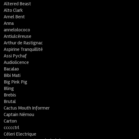
Altered Beast
Alto Clark
Amel Bent
Anna
annelolococo
Antiulcéreuse
Arthur de Rastignac
Aspirine Tranquillité
Assi Pychaf
Audiolicence
Bacalao
Bibi Mati
Big Pink Pig
Bling
Brebis
Brutal
Cactus Mouth Informer
Captain Némou
Carton
ccccctrl
Céleri Electrique