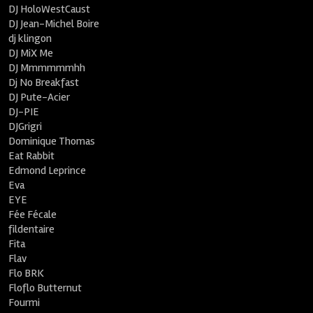
DJ HoloWestCaust
DJ Jean-Michel Boire
dj klingon
DJ MiX Me
DJ Mmmmmmhh
Dj No Breakfast
DJ Pute-Acier
DJ-PIE
DJGrigri
Dominique Thomas
Eat Rabbit
Edmond Leprince
Eva
EYE
Fée Fécale
fildentaire
Fita
Flav
Flo BRK
Floflo Butternut
Fourmi