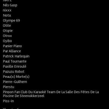
NATE
Nils Gasp
nixxx
Nota
Olympe 69
Otite
Otqrie
Otrox
Oyibo
Panier Piano
Par Alliance
Patrick Harlequin
Paul Tournante
Paxille Enroulé
Pazuzu Robot
Peau(x) Morte(s)
Pierre-Guilhem
Pierstu
Pinpon Fan Club Du Karaoké Team De La Salle Des Fêtes De La
Piscine De Steenokkerzeel
Piss-in