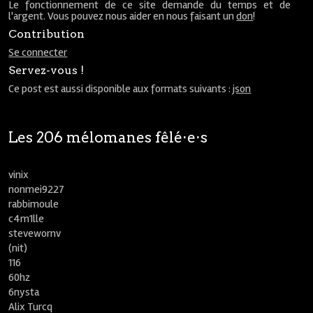
Le fonctionnement de ce site demande du temps et de
l'argent. Vous pouvez nous aider en nous faisant un
don
!
Contribution
Se connecter
Servez-vous !
Ce post est aussi disponible aux formats suivants :
json
Les 206 mélomanes fêlé⋅e⋅s
vinix
nonmei9227
rabbimoule
c4m1lle
stevewornv
(nit)
116
60hz
6nysta
Alix Turcq