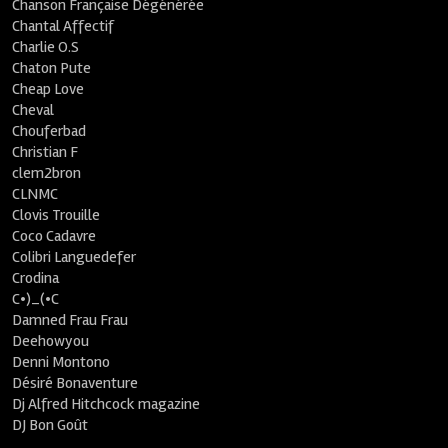
Chanson Française Dégénérée
Chantal Affectif
Charlie O.S
Chaton Pute
Cheap Love
Cheval
Chouferbad
Christian F
clem2bron
CLNMC
Clovis Trouille
Coco Cadavre
Colibri Languedefer
Crodina
C•)_(•C
Damned Frau Frau
Deehowyou
Denni Montono
Désiré Bonaventure
Dj Alfred Hitchcock magazine
DJ Bon Goût