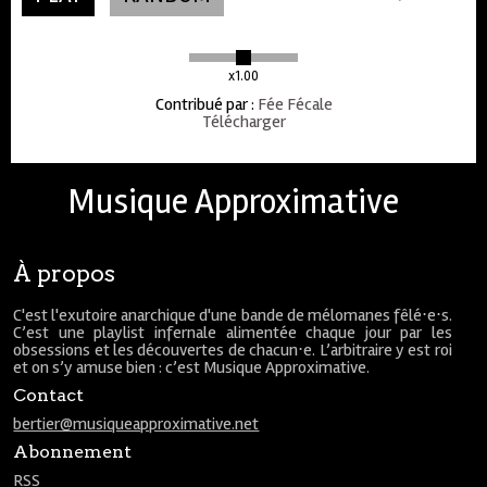
x1.00
Contribué par
:
Fée Fécale
Télécharger
Musique Approximative
À propos
C'est l'exutoire anarchique d'une bande de mélomanes fêlé⋅e⋅s.
C’est une playlist infernale alimentée chaque jour par les
obsessions et les découvertes de chacun⋅e. L’arbitraire y est roi
et on s’y amuse bien : c’est Musique Approximative.
Contact
bertier@musiqueapproximative.net
Abonnement
RSS