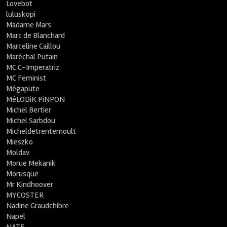
Lovebot
luluskopi
Madame Mars
Marc de Blanchard
Marceline Caillou
Maréchal Putain
MC C-Imperatriz
MC Feminist
Mégapute
MéLODiK PiNPON
Michel Bertier
Michel Sarbdou
Micheldetrentemoult
Mieszko
Moldav
Morue Mekanik
Morusque
Mr Kindhoover
MYCOSTER
Nadine Graudchibre
Napel