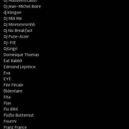
DJ HoloWestCaust
DJ Jean-Michel Boire
dj klingon
DJ MiX Me
DJ Mmmmmmhh
Dj No Breakfast
DJ Pute-Acier
DJ-PIE
DJGrigri
Dominique Thomas
Eat Rabbit
Edmond Leprince
Eva
EYE
Fée Fécale
fildentaire
Fita
Flav
Flo BRK
Floflo Butternut
Fourmi
Franz France