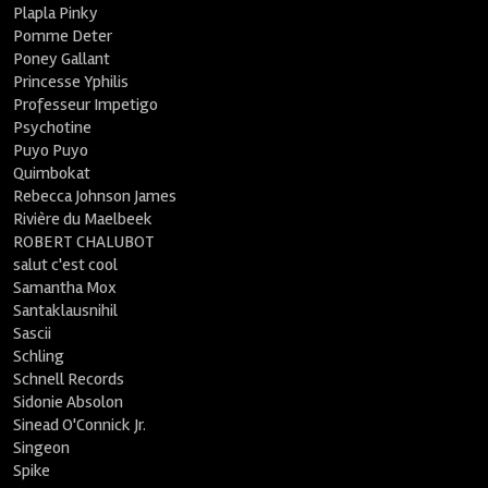
Plapla Pinky
Pomme Deter
Poney Gallant
Princesse Yphilis
Professeur Impetigo
Psychotine
Puyo Puyo
Quimbokat
Rebecca Johnson James
Rivière du Maelbeek
ROBERT CHALUBOT
salut c'est cool
Samantha Mox
Santaklausnihil
Sascii
Schling
Schnell Records
Sidonie Absolon
Sinead O'Connick Jr.
Singeon
Spike