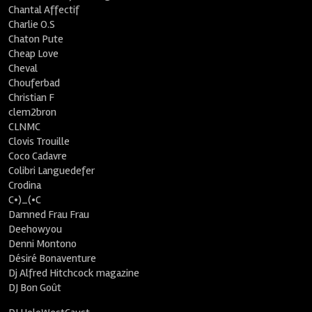
Chantal Affectif
Charlie O.S
Chaton Pute
Cheap Love
Cheval
Chouferbad
Christian F
clem2bron
CLNMC
Clovis Trouille
Coco Cadavre
Colibri Languedefer
Crodina
C•)_(•C
Damned Frau Frau
Deehowyou
Denni Montono
Désiré Bonaventure
Dj Alfred Hitchcock magazine
DJ Bon Goût