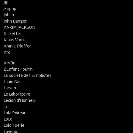
JIJI
jknppp
Johan
John Danger
KARIM JACKSON
Kickette
Klaus Vomi
Krania Trieffer
Kro
KryBn
L'Enfant Fourmi
La Société des Simplistes
Lapin Gris
Larsen
Le Laboratoire
Lésion d'Honneur
lm
Lola Poireau
LoLo
Lolo Tuerie
Lovebot