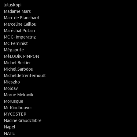
luluskopi
Madame Mars
Marc de Blanchard
Marceline Caillou
Maréchal Putain
MC C-Imperatriz
MC Feminist
Mégapute
MéLODiK PiNPON
Michel Bertier
Michel Sarbdou
Micheldetrentemoult
Mieszko
Moldav
Morue Mekanik
Morusque
Mr Kindhoover
MYCOSTER
Nadine Graudchibre
Napel
NATE