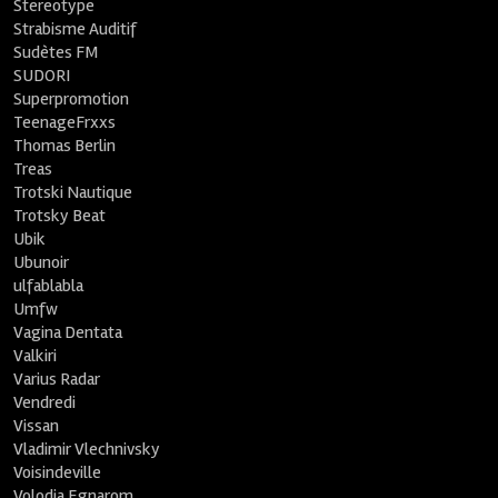
Stereotype
Strabisme Auditif
Sudètes FM
SUDORI
Superpromotion
TeenageFrxxs
Thomas Berlin
Treas
Trotski Nautique
Trotsky Beat
Ubik
Ubunoir
ulfablabla
Umfw
Vagina Dentata
Valkiri
Varius Radar
Vendredi
Vissan
Vladimir Vlechnivsky
Voisindeville
Volodia Egnarom