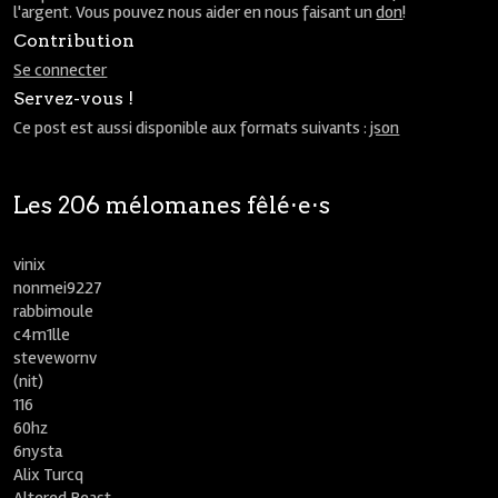
l'argent. Vous pouvez nous aider en nous faisant un
don
!
Contribution
Se connecter
Servez-vous !
Ce post est aussi disponible aux formats suivants :
json
Les 206 mélomanes fêlé⋅e⋅s
vinix
nonmei9227
rabbimoule
c4m1lle
stevewornv
(nit)
116
60hz
6nysta
Alix Turcq