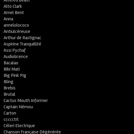
Altered Beast
Alto Clark
Amel Bent
Anna
annelolococo
Antiulcéreuse
Arthur de Rastignac
Aspirine Tranquillité
Assi Pychaf
Audiolicence
Bacalao
Bibi Mati
Big Pink Pig
Bling
Brebis
Brutal
Cactus Mouth Informer
Captain Némou
Carton
ccccctrl
Céleri Electrique
Chanson Française Dégénérée