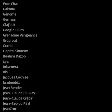
Froe Char
Gakona
Génôme
Germain
Glafouk
Google Blum
Grenadine Vengeance
Grôprout
Gumbi
Hopital Sinueux
Ibrahim Kazoo
ilya
Inkamera
Iris
Jacques Cochise
Jambonbill
Jean Bender
Jean-Claude Blu Ray
Jean-Claude Crépir
Jean-Seb du Réal
JeanCroc