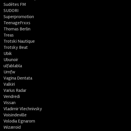
Sudètes FM
SUDORI
Superpromotion
TeenageFrxxs
Thomas Berlin
Treas
Trotski Nautique
Trotsky Beat
Ubik
Ubunoir
ulfablabla
Umfw
Vagina Dentata
Valkiri
Varius Radar
Vendredi
Vissan
Vladimir Vlechnivsky
Voisindeville
Volodia Egnarom
Wizæroid