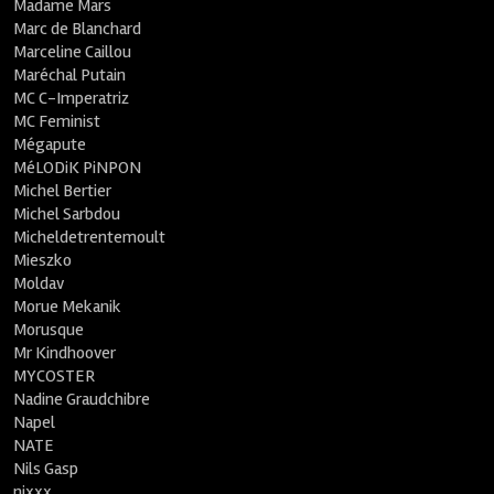
Madame Mars
Marc de Blanchard
Marceline Caillou
Maréchal Putain
MC C-Imperatriz
MC Feminist
Mégapute
MéLODiK PiNPON
Michel Bertier
Michel Sarbdou
Micheldetrentemoult
Mieszko
Moldav
Morue Mekanik
Morusque
Mr Kindhoover
MYCOSTER
Nadine Graudchibre
Napel
NATE
Nils Gasp
nixxx