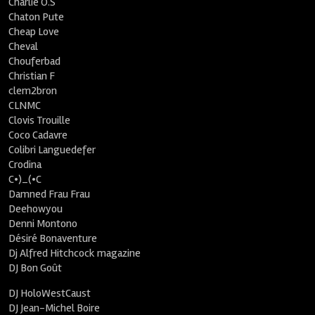
Charlie O.S
Chaton Pute
Cheap Love
Cheval
Chouferbad
Christian F
clem2bron
CLNMC
Clovis Trouille
Coco Cadavre
Colibri Languedefer
Crodina
C•)_(•C
Damned Frau Frau
Deehowyou
Denni Montono
Désiré Bonaventure
Dj Alfred Hitchcock magazine
DJ Bon Goût
DJ HoloWestCaust
DJ Jean-Michel Boire