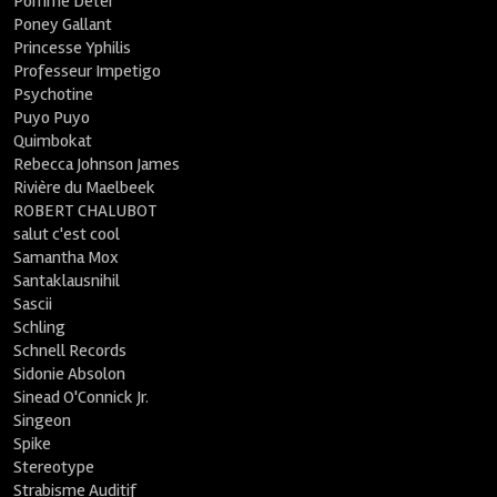
Pomme Deter
Poney Gallant
Princesse Yphilis
Professeur Impetigo
Psychotine
Puyo Puyo
Quimbokat
Rebecca Johnson James
Rivière du Maelbeek
ROBERT CHALUBOT
salut c'est cool
Samantha Mox
Santaklausnihil
Sascii
Schling
Schnell Records
Sidonie Absolon
Sinead O'Connick Jr.
Singeon
Spike
Stereotype
Strabisme Auditif