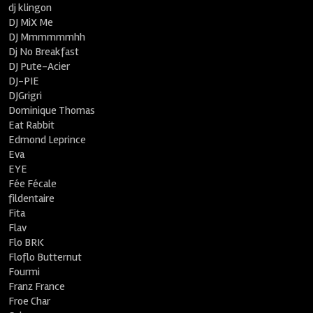
dj klingon
DJ MiX Me
DJ Mmmmmmhh
Dj No Breakfast
DJ Pute-Acier
DJ-PIE
DJGrigri
Dominique Thomas
Eat Rabbit
Edmond Leprince
Eva
EYE
Fée Fécale
fildentaire
Fita
Flav
Flo BRK
Floflo Butternut
Fourmi
Franz France
Froe Char