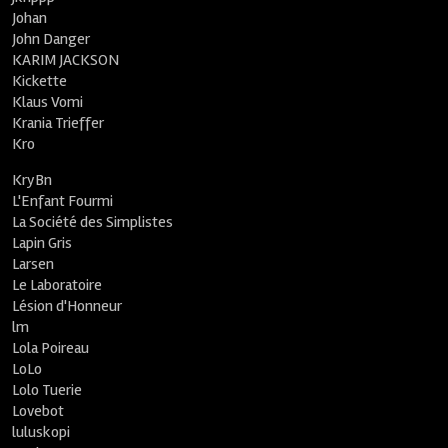
Johan
John Danger
KARIM JACKSON
Kickette
Klaus Vomi
Krania Trieffer
Kro
KryBn
L'Enfant Fourmi
La Société des Simplistes
Lapin Gris
Larsen
Le Laboratoire
Lésion d'Honneur
lm
Lola Poireau
LoLo
Lolo Tuerie
Lovebot
luluskopi