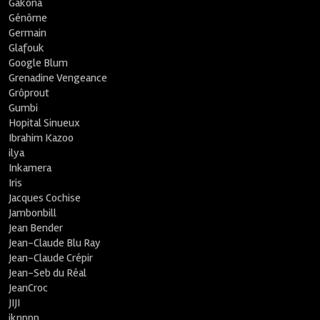
Gakona
Génôme
Germain
Glafouk
Google Blum
Grenadine Vengeance
Grôprout
Gumbi
Hopital Sinueux
Ibrahim Kazoo
ilya
Inkamera
Iris
Jacques Cochise
Jambonbill
Jean Bender
Jean-Claude Blu Ray
Jean-Claude Crépir
Jean-Seb du Réal
JeanCroc
JIJI
jknppp