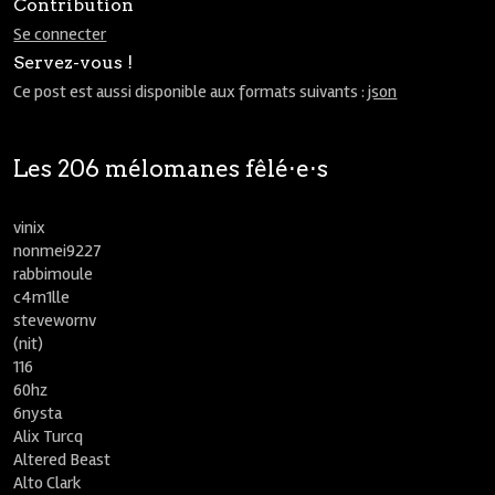
Contribution
Se connecter
Servez-vous !
Ce post est aussi disponible aux formats suivants :
json
Les 206 mélomanes fêlé⋅e⋅s
vinix
nonmei9227
rabbimoule
c4m1lle
stevewornv
(nit)
116
60hz
6nysta
Alix Turcq
Altered Beast
Alto Clark