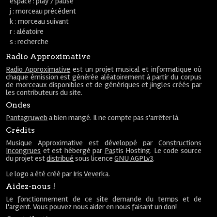
espace : play / pause
j : morceau précédent
k : morceau suivant
r : aléatoire
s : recherche
Radio Approximative
Radio Approximative
est un projet musical et informatique où
chaque émission est générée aléatoirement à partir du corpus
de morceaux disponibles et de génériques et jingles créés par
les contributeurs du site.
Ondes
Pantagruweb
a bien mangé. Il ne compte pas s'arrêter là.
Crédits
Musique Approximative est développé par
Constructions
Incongrues
et est hébergé par
Pastis Hosting
. Le code source
du projet est
distribué
sous licence
GNU AGPLv3
.
Le
logo
a été créé par
Iris Veverka
.
Aidez-nous !
Le fonctionnement de ce site demande du temps et de
l'argent. Vous pouvez nous aider en nous faisant un
don
!