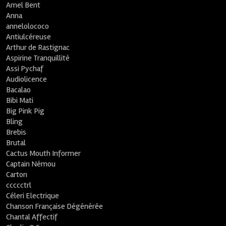
Amel Bent
Anna
annelolococo
Antiulcéreuse
Arthur de Rastignac
Aspirine Tranquillité
Assi Pychaf
Audiolicence
Bacalao
Bibi Mati
Big Pink Pig
Bling
Brebis
Brutal
Cactus Mouth Informer
Captain Némou
Carton
ccccctrl
Céleri Electrique
Chanson Française Dégénérée
Chantal Affectif