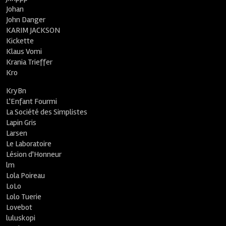
Johan
John Danger
KARIM JACKSON
Kickette
Klaus Vomi
Krania Trieffer
Kro
KryBn
L'Enfant Fourmi
La Société des Simplistes
Lapin Gris
Larsen
Le Laboratoire
Lésion d'Honneur
lm
Lola Poireau
LoLo
Lolo Tuerie
Lovebot
luluskopi