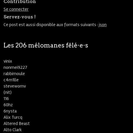
Contribution
Se connecter
Servez-vous !
Ce post est aussi disponible aux formats suivants :
json
Les 206 mélomanes fêlé⋅e⋅s
vinix
nonmei9227
rabbimoule
c4m1lle
stevewornv
(nit)
116
60hz
6nysta
Alix Turcq
Altered Beast
Alto Clark