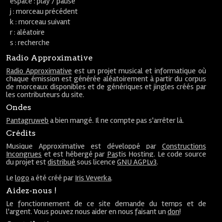
espace : play / pause
j : morceau précédent
k : morceau suivant
r : aléatoire
s : recherche
Radio Approximative
Radio Approximative
est un projet musical et informatique où
chaque émission est générée aléatoirement à partir du corpus
de morceaux disponibles et de génériques et jingles créés par
les contributeurs du site.
Ondes
Pantagruweb
a bien mangé. Il ne compte pas s'arrêter là.
Crédits
Musique Approximative est développé par
Constructions
Incongrues
et est hébergé par
Pastis Hosting
. Le code source
du projet est
distribué
sous licence
GNU AGPLv3
.
Le
logo
a été créé par
Iris Veverka
.
Aidez-nous !
Le fonctionnement de ce site demande du temps et de
l'argent. Vous pouvez nous aider en nous faisant un
don
!