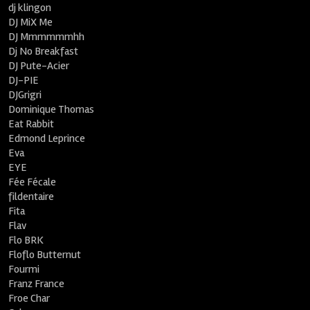
dj klingon
DJ MiX Me
DJ Mmmmmmhh
Dj No Breakfast
DJ Pute-Acier
DJ-PIE
DJGrigri
Dominique Thomas
Eat Rabbit
Edmond Leprince
Eva
EYE
Fée Fécale
fildentaire
Fita
Flav
Flo BRK
Floflo Butternut
Fourmi
Franz France
Froe Char