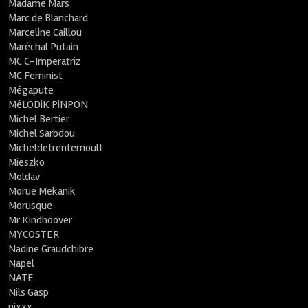
Madame Mars
Marc de Blanchard
Marceline Caillou
Maréchal Putain
MC C-Imperatriz
MC Feminist
Mégapute
MéLODiK PiNPON
Michel Bertier
Michel Sarbdou
Micheldetrentemoult
Mieszko
Moldav
Morue Mekanik
Morusque
Mr Kindhoover
MYCOSTER
Nadine Graudchibre
Napel
NATE
Nils Gasp
nixxx