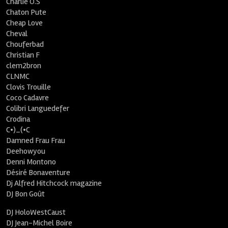
Charlie O.S
Chaton Pute
Cheap Love
Cheval
Chouferbad
Christian F
clem2bron
CLNMC
Clovis Trouille
Coco Cadavre
Colibri Languedefer
Crodina
C•)_(•C
Damned Frau Frau
Deehowyou
Denni Montono
Désiré Bonaventure
Dj Alfred Hitchcock magazine
DJ Bon Goût
DJ HoloWestCaust
DJ Jean-Michel Boire