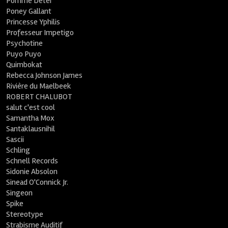
Pomme Deter
Poney Gallant
Princesse Yphilis
Professeur Impetigo
Psychotine
Puyo Puyo
Quimbokat
Rebecca Johnson James
Rivière du Maelbeek
ROBERT CHALUBOT
salut c'est cool
Samantha Mox
Santaklausnihil
Sascii
Schling
Schnell Records
Sidonie Absolon
Sinead O'Connick Jr.
Singeon
Spike
Stereotype
Strabisme Auditif