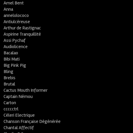
Amel Bent
Anna
annelolococo
Antiulcéreuse
Arthur de Rastignac
Aspirine Tranquillité
Assi Pychaf
Audiolicence
Bacalao
Bibi Mati
Big Pink Pig
Bling
Brebis
Brutal
Cactus Mouth Informer
Captain Némou
Carton
ccccctrl
Céleri Electrique
Chanson Française Dégénérée
Chantal Affectif