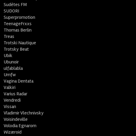
Sudètes FM
SUDORI
Superpromotion
TeenageFrxxs
Thomas Berlin
Treas
Trotski Nautique
Trotsky Beat
Ubik
Ubunoir
ulfablabla
Umfw
Vagina Dentata
Valkiri
Varius Radar
Vendredi
Vissan
Vladimir Vlechnivsky
Voisindeville
Volodia Egnarom
Wizæroid