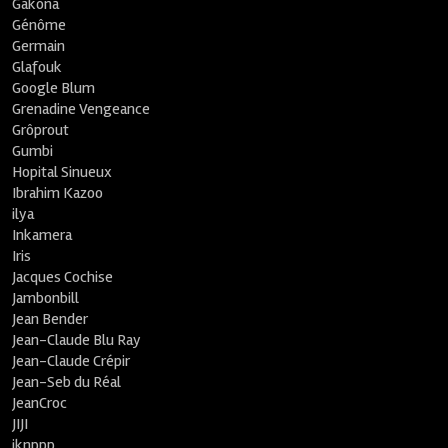
Gakona
Génôme
Germain
Glafouk
Google Blum
Grenadine Vengeance
Grôprout
Gumbi
Hopital Sinueux
Ibrahim Kazoo
ilya
Inkamera
Iris
Jacques Cochise
Jambonbill
Jean Bender
Jean-Claude Blu Ray
Jean-Claude Crépir
Jean-Seb du Réal
JeanCroc
JIJI
jknppp