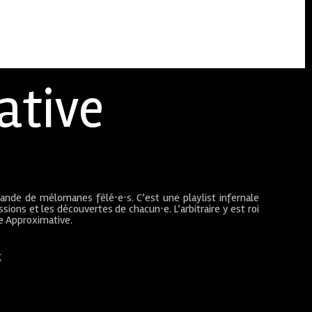
ative
bande de mélomanes fêlé⋅e⋅s. C’est une playlist infernale
sions et les découvertes de chacun⋅e. L’arbitraire y est roi
ue Approximative.
t