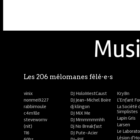
Musi
Les 206 mélomanes fêlé⋅e⋅s
vinix
DJ HoloWestCaust
KryBn
nonmei9227
DJ Jean-Michel Boire
L'Enfant F
rabbimoule
dj klingon
La Société 
Simplistes
c4m1lle
DJ MiX Me
Lapin Gris
stevewornv
DJ Mmmmmmhh
Larsen
(nit)
Dj No Breakfast
Le Laborato
116
DJ Pute-Acier
Lésion d'H
60hz
DJ-PIE