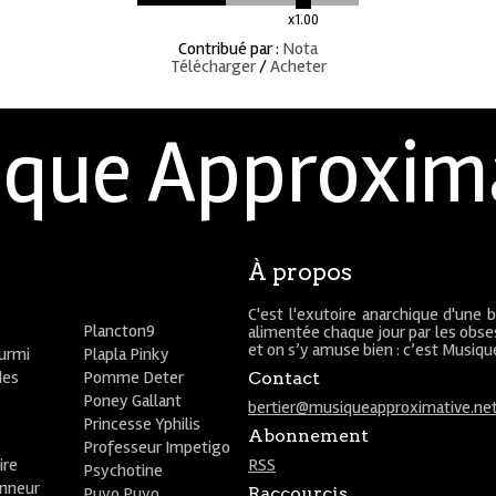
x1.00
Contribué par
:
Nota
Télécharger
/
Acheter
que Approxim
À propos
C'est l'exutoire anarchique d'une 
Plancton9
alimentée chaque jour par les obses
et on s’y amuse bien : c’est Musiq
ourmi
Plapla Pinky
des
Pomme Deter
Contact
Poney Gallant
bertier@musiqueapproximative.ne
Princesse Yphilis
Abonnement
Professeur Impetigo
ire
RSS
Psychotine
onneur
Puyo Puyo
Raccourcis