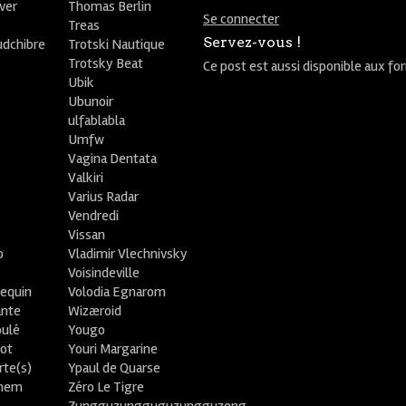
ver
Thomas Berlin
Se connecter
R
Treas
Servez-vous !
udchibre
Trotski Nautique
Trotsky Beat
Ce post est aussi disponible aux fo
Ubik
Ubunoir
ulfablabla
Umfw
Vagina Dentata
Valkiri
Varius Radar
Vendredi
Vissan
o
Vladimir Vlechnivsky
e
Voisindeville
lequin
Volodia Egnarom
ante
Wizæroid
oulé
Yougo
ot
Youri Margarine
rte(s)
Ypaul de Quarse
lhem
Zéro Le Tigre