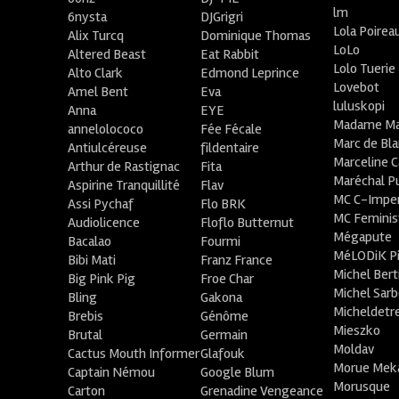
lm
6nysta
DJGrigri
Lola Poirea
Alix Turcq
Dominique Thomas
LoLo
Altered Beast
Eat Rabbit
Lolo Tuerie
Alto Clark
Edmond Leprince
Lovebot
Amel Bent
Eva
luluskopi
Anna
EYE
Madame Ma
annelolococo
Fée Fécale
Marc de Bl
Antiulcéreuse
fildentaire
Marceline C
Arthur de Rastignac
Fita
Maréchal P
Aspirine Tranquillité
Flav
MC C-Imper
Assi Pychaf
Flo BRK
MC Feminis
Audiolicence
Floflo Butternut
Mégapute
Bacalao
Fourmi
MéLODiK 
Bibi Mati
Franz France
Michel Bert
Big Pink Pig
Froe Char
Michel Sar
Bling
Gakona
Micheldetr
Brebis
Génôme
Mieszko
Brutal
Germain
Moldav
Cactus Mouth Informer
Glafouk
Morue Mek
Captain Némou
Google Blum
Morusque
Carton
Grenadine Vengeance