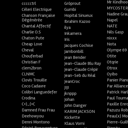
Mr Kindhoo
ccccctrl
Grôprout
MYCOSTE
Céleri Electrique
Gumbi
Nadine Gra
Chanson Française
Hopital Sinueux
Dégénérée
Napel
Ibrahim Kazoo
Chantal Affectif
NATE
ilya
Charlie O.S
Nils Gasp
Inkamera
Chaton Pute
nixxx
Iris
Cheap Love
Nota
Jacques Cochise
Cheval
Olympe 69
Jambonbill
Chouferbad
Otite
Jean Bender
Christian F
Otqrie
Jean-Claude Blu Ray
clem2bron
Otrox
Jean-Claude Crépir
CLNMC
Oyibo
Jean-Seb du Réal
Clovis Trouille
Panier Pian
JeanCroc
Coco Cadavre
Par Allianc
JIJI
Colibri Languedefer
Patrick Har
jknppp
Crodina
Paul Tourn
Johan
C•)_(•C
Paxille Enr
John Danger
Damned Frau Frau
Pazuzu Rob
KARIM JACKSON
Deehowyou
Peau(x) Mo
Kickette
Denni Montono
Pierre-Gui
Klaus Vomi