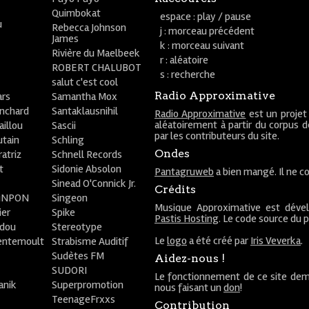
Quimbokat
espace : play / pause
u
Rebecca Johnson
j : morceau précédent
James
k : morceau suivant
Rivière du Maelbeek
r : aléatoire
ROBERT CHALUBOT
s : recherche
salut c'est cool
Radio Approximative
rs
Samantha Mox
anchard
Santaklausnihil
Radio Approximative
est un projet
aléatoirement à partir du corpus 
aillou
Sascii
par les contributeurs du site.
utain
Schling
Ondes
atriz
Schnell Records
t
Sidonie Absolon
Pantagruweb
a bien mangé. Il ne co
Sinead O'Connick Jr.
Crédits
PiNPON
Singeon
Musique Approximative est déve
ier
Spike
Pastis Hosting
. Le code source du 
bdou
Stereotype
Le
logo
a été créé par
Iris Veverka
.
entemoult
Strabisme Auditif
Sudètes FM
Aidez-nous !
SUDORI
Le fonctionnement de ce site dem
anik
Superpromotion
nous faisant un
don
!
TeenageFrxxs
Contribution