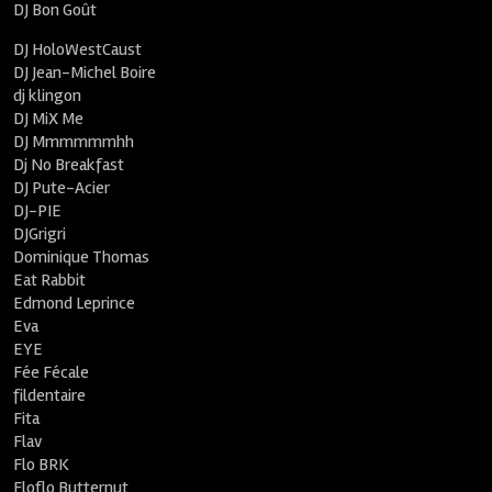
DJ Bon Goût
DJ HoloWestCaust
DJ Jean-Michel Boire
dj klingon
DJ MiX Me
DJ Mmmmmmhh
Dj No Breakfast
DJ Pute-Acier
DJ-PIE
DJGrigri
Dominique Thomas
Eat Rabbit
Edmond Leprince
Eva
EYE
Fée Fécale
fildentaire
Fita
Flav
Flo BRK
Floflo Butternut