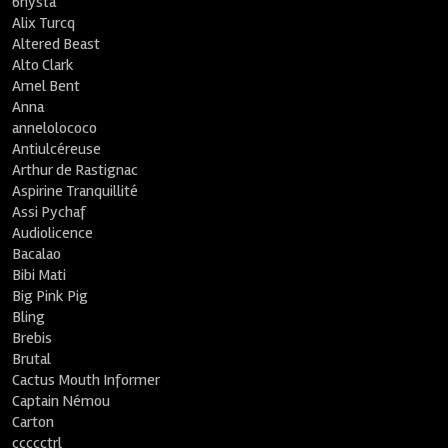
6nysta
Alix Turcq
Altered Beast
Alto Clark
Amel Bent
Anna
annelolococo
Antiulcéreuse
Arthur de Rastignac
Aspirine Tranquillité
Assi Pychaf
Audiolicence
Bacalao
Bibi Mati
Big Pink Pig
Bling
Brebis
Brutal
Cactus Mouth Informer
Captain Némou
Carton
ccccctrl