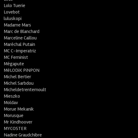
Lolo Tuerie
Lovebot
luluskopi
Madame Mars
Marc de Blanchard
Marceline Caillou
Maréchal Putain
MC C-Imperatriz
MC Feminist
Mégapute
MéLODiK PiNPON
Michel Bertier
Michel Sarbdou
Micheldetrentemoult
Mieszko
Moldav
Morue Mekanik
Morusque
Mr Kindhoover
MYCOSTER
Nadine Graudchibre