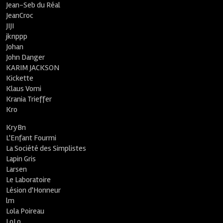
Jean-Seb du Réal
JeanCroc
JIJI
jknppp
Johan
John Danger
KARIM JACKSON
Kickette
Klaus Vomi
Krania Trieffer
Kro
KryBn
L'Enfant Fourmi
La Société des Simplistes
Lapin Gris
Larsen
Le Laboratoire
Lésion d'Honneur
lm
Lola Poireau
LoLo