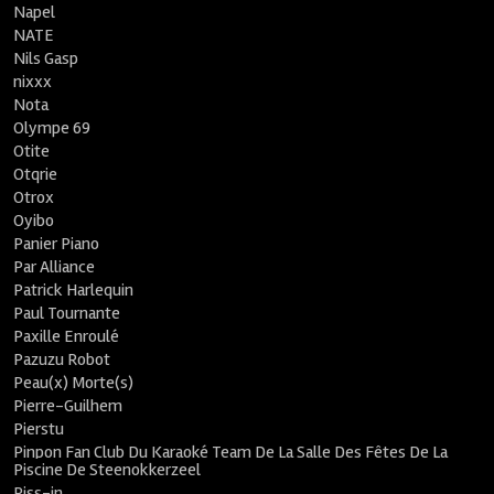
Napel
NATE
Nils Gasp
nixxx
Nota
Olympe 69
Otite
Otqrie
Otrox
Oyibo
Panier Piano
Par Alliance
Patrick Harlequin
Paul Tournante
Paxille Enroulé
Pazuzu Robot
Peau(x) Morte(s)
Pierre-Guilhem
Pierstu
Pinpon Fan Club Du Karaoké Team De La Salle Des Fêtes De La
Piscine De Steenokkerzeel
Piss-in