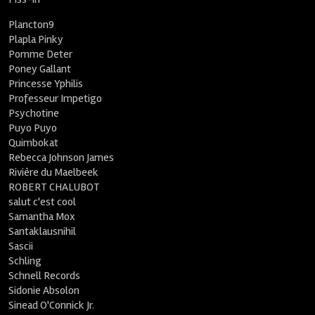
Plancton9
Plapla Pinky
Pomme Deter
Poney Gallant
Princesse Yphilis
Professeur Impetigo
Psychotine
Puyo Puyo
Quimbokat
Rebecca Johnson James
Rivière du Maelbeek
ROBERT CHALUBOT
salut c'est cool
Samantha Mox
Santaklausnihil
Sascii
Schling
Schnell Records
Sidonie Absolon
Sinead O'Connick Jr.