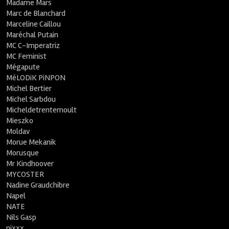
Madame Mars
Marc de Blanchard
Marceline Caillou
Maréchal Putain
MC C-Imperatriz
MC Feminist
Mégapute
MéLODiK PiNPON
Michel Bertier
Michel Sarbdou
Micheldetrentemoult
Mieszko
Moldav
Morue Mekanik
Morusque
Mr Kindhoover
MYCOSTER
Nadine Graudchibre
Napel
NATE
Nils Gasp
nixxx