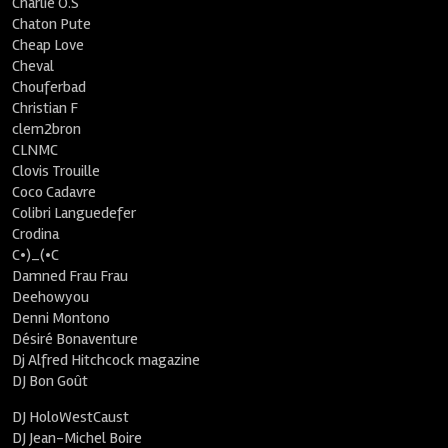
Charlie O.S
Chaton Pute
Cheap Love
Cheval
Chouferbad
Christian F
clem2bron
CLNMC
Clovis Trouille
Coco Cadavre
Colibri Languedefer
Crodina
C•)_(•C
Damned Frau Frau
Deehowyou
Denni Montono
Désiré Bonaventure
Dj Alfred Hitchcock magazine
DJ Bon Goût
DJ HoloWestCaust
DJ Jean-Michel Boire