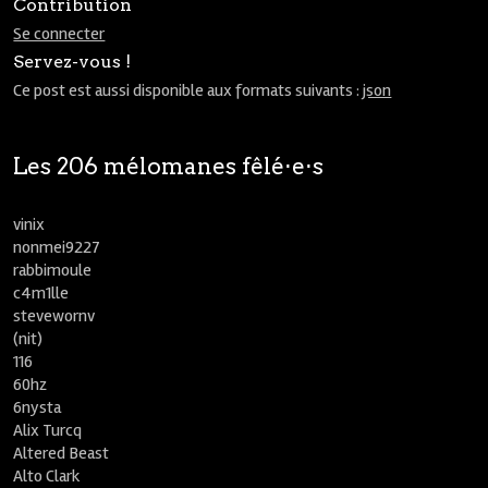
Contribution
Se connecter
Servez-vous !
Ce post est aussi disponible aux formats suivants :
json
Les 206 mélomanes fêlé⋅e⋅s
vinix
nonmei9227
rabbimoule
c4m1lle
stevewornv
(nit)
116
60hz
6nysta
Alix Turcq
Altered Beast
Alto Clark