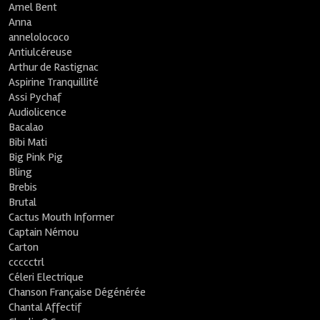
Amel Bent
Anna
annelolococo
Antiulcéreuse
Arthur de Rastignac
Aspirine Tranquillité
Assi Pychaf
Audiolicence
Bacalao
Bibi Mati
Big Pink Pig
Bling
Brebis
Brutal
Cactus Mouth Informer
Captain Némou
Carton
ccccctrl
Céleri Electrique
Chanson Française Dégénérée
Chantal Affectif