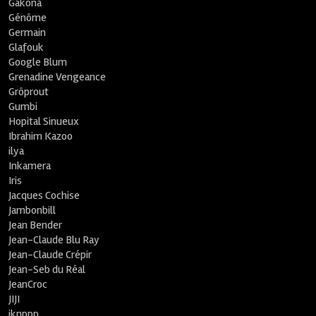
Gakona
Génôme
Germain
Glafouk
Google Blum
Grenadine Vengeance
Grôprout
Gumbi
Hopital Sinueux
Ibrahim Kazoo
ilya
Inkamera
Iris
Jacques Cochise
Jambonbill
Jean Bender
Jean-Claude Blu Ray
Jean-Claude Crépir
Jean-Seb du Réal
JeanCroc
JIJI
jknppp