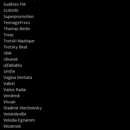
Sudètes FM
SUDORI
Superpromotion
TeenageFrxxs
Thomas Berlin
Treas
Trotski Nautique
Trotsky Beat
Ubik
Ubunoir
ulfablabla
Umfw
Vagina Dentata
Valkiri
Varius Radar
Vendredi
Vissan
Vladimir Vlechnivsky
Voisindeville
Volodia Egnarom
Wizæroid