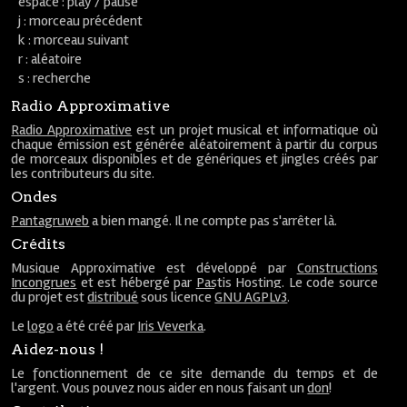
espace : play / pause
j : morceau précédent
k : morceau suivant
r : aléatoire
s : recherche
Radio Approximative
Radio Approximative
est un projet musical et informatique où
chaque émission est générée aléatoirement à partir du corpus
de morceaux disponibles et de génériques et jingles créés par
les contributeurs du site.
Ondes
Pantagruweb
a bien mangé. Il ne compte pas s'arrêter là.
Crédits
Musique Approximative est développé par
Constructions
Incongrues
et est hébergé par
Pastis Hosting
. Le code source
du projet est
distribué
sous licence
GNU AGPLv3
.
Le
logo
a été créé par
Iris Veverka
.
Aidez-nous !
Le fonctionnement de ce site demande du temps et de
l'argent. Vous pouvez nous aider en nous faisant un
don
!