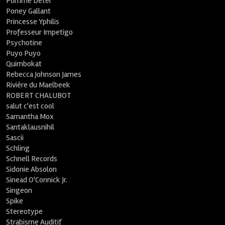
Pomme Deter
Poney Gallant
Princesse Yphilis
Professeur Impetigo
Psychotine
Puyo Puyo
Quimbokat
Rebecca Johnson James
Rivière du Maelbeek
ROBERT CHALUBOT
salut c'est cool
Samantha Mox
Santaklausnihil
Sascii
Schling
Schnell Records
Sidonie Absolon
Sinead O'Connick Jr.
Singeon
Spike
Stereotype
Strabisme Auditif