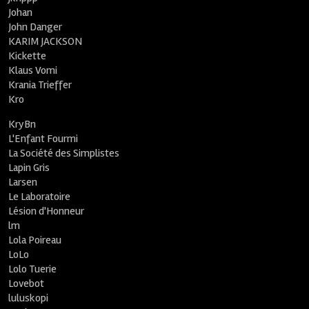
Johan
John Danger
KARIM JACKSON
Kickette
Klaus Vomi
Krania Trieffer
Kro
KryBn
L'Enfant Fourmi
La Société des Simplistes
Lapin Gris
Larsen
Le Laboratoire
Lésion d'Honneur
lm
Lola Poireau
LoLo
Lolo Tuerie
Lovebot
luluskopi