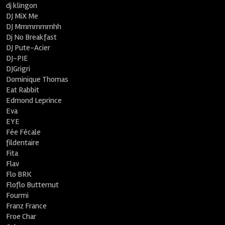
dj klingon
DJ MiX Me
DJ Mmmmmmhh
Dj No Breakfast
DJ Pute-Acier
DJ-PIE
DJGrigri
Dominique Thomas
Eat Rabbit
Edmond Leprince
Eva
EYE
Fée Fécale
fildentaire
Fita
Flav
Flo BRK
Floflo Butternut
Fourmi
Franz France
Froe Char