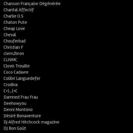
Chanson Française Dégénérée
Chantal Affectif
Charlie O.S
Chaton Pute
Cheap Love
Cheval
Chouferbad
Christian F
clem2bron
CLNMC
Clovis Trouille
Coco Cadavre
Colibri Languedefer
Crodina
C•)_(•C
Damned Frau Frau
Deehowyou
Denni Montono
Désiré Bonaventure
Dj Alfred Hitchcock magazine
DJ Bon Goût