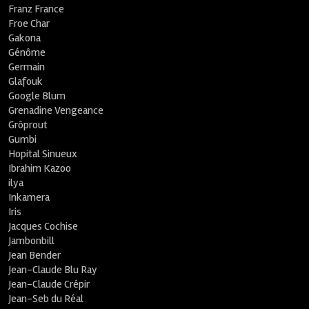
Franz France
Froe Char
Gakona
Génôme
Germain
Glafouk
Google Blum
Grenadine Vengeance
Grôprout
Gumbi
Hopital Sinueux
Ibrahim Kazoo
ilya
Inkamera
Iris
Jacques Cochise
Jambonbill
Jean Bender
Jean-Claude Blu Ray
Jean-Claude Crépir
Jean-Seb du Réal