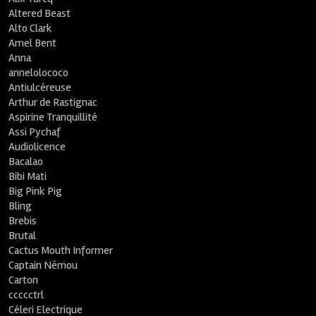
Altered Beast
Alto Clark
Amel Bent
Anna
annelolococo
Antiulcéreuse
Arthur de Rastignac
Aspirine Tranquillité
Assi Pychaf
Audiolicence
Bacalao
Bibi Mati
Big Pink Pig
Bling
Brebis
Brutal
Cactus Mouth Informer
Captain Némou
Carton
ccccctrl
Céleri Electrique