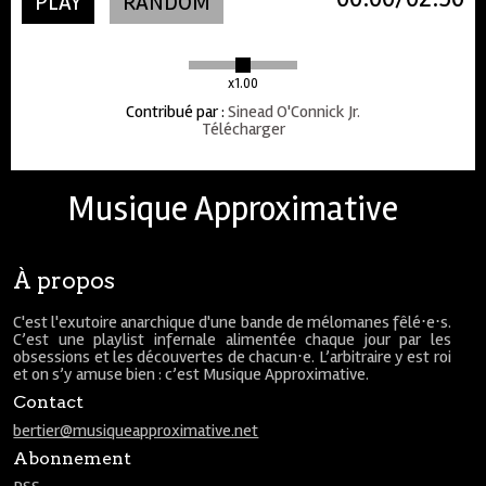
PLAY
RANDOM
x1.00
Contribué par
:
Sinead O'Connick Jr.
Télécharger
Musique Approximative
À propos
C'est l'exutoire anarchique d'une bande de mélomanes fêlé⋅e⋅s.
C’est une playlist infernale alimentée chaque jour par les
obsessions et les découvertes de chacun⋅e. L’arbitraire y est roi
et on s’y amuse bien : c’est Musique Approximative.
Contact
bertier@musiqueapproximative.net
Abonnement