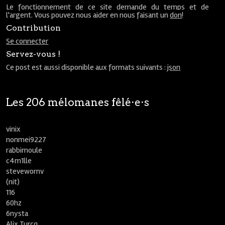
Le fonctionnement de ce site demande du temps et de
l'argent. Vous pouvez nous aider en nous faisant un
don
!
Contribution
Se connecter
Servez-vous !
Ce post est aussi disponible aux formats suivants :
json
Les 206 mélomanes fêlé⋅e⋅s
vinix
nonmei9227
rabbimoule
c4m1lle
stevewornv
(nit)
116
60hz
6nysta
Alix Turcq