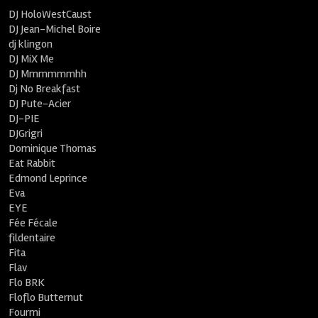
DJ HoloWestCaust
DJ Jean-Michel Boire
dj klingon
DJ MiX Me
DJ Mmmmmmhh
Dj No Breakfast
DJ Pute-Acier
DJ-PIE
DJGrigri
Dominique Thomas
Eat Rabbit
Edmond Leprince
Eva
EYE
Fée Fécale
fildentaire
Fita
Flav
Flo BRK
Floflo Butternut
Fourmi