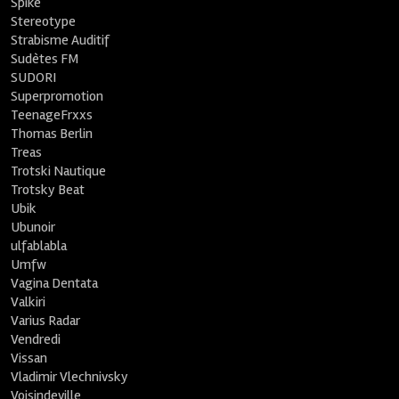
Spike
Stereotype
Strabisme Auditif
Sudètes FM
SUDORI
Superpromotion
TeenageFrxxs
Thomas Berlin
Treas
Trotski Nautique
Trotsky Beat
Ubik
Ubunoir
ulfablabla
Umfw
Vagina Dentata
Valkiri
Varius Radar
Vendredi
Vissan
Vladimir Vlechnivsky
Voisindeville