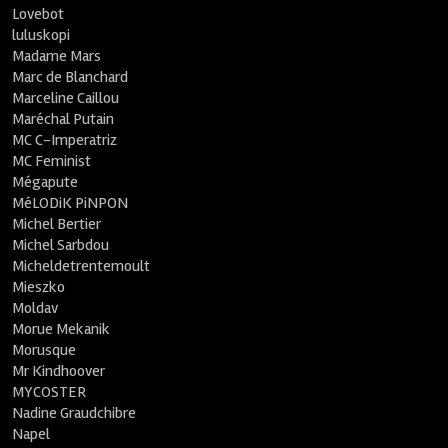
Lovebot
luluskopi
Madame Mars
Marc de Blanchard
Marceline Caillou
Maréchal Putain
MC C-Imperatriz
MC Feminist
Mégapute
MéLODiK PiNPON
Michel Bertier
Michel Sarbdou
Micheldetrentemoult
Mieszko
Moldav
Morue Mekanik
Morusque
Mr Kindhoover
MYCOSTER
Nadine Graudchibre
Napel