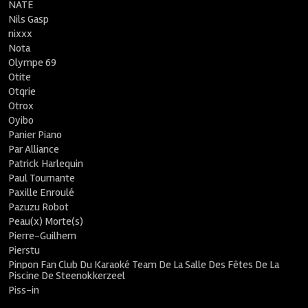
NATE
Nils Gasp
nixxx
Nota
Olympe 69
Otite
Otqrie
Otrox
Oyibo
Panier Piano
Par Alliance
Patrick Harlequin
Paul Tournante
Paxille Enroulé
Pazuzu Robot
Peau(x) Morte(s)
Pierre-Guilhem
Pierstu
Pinpon Fan Club Du Karaoké Team De La Salle Des Fêtes De La
Piscine De Steenokkerzeel
Piss-in