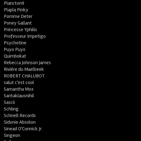
Plancton9
Plapla Pinky
Pomme Deter
Poney Gallant
Princesse Yphilis
Professeur Impetigo
Psychotine
Puyo Puyo
Quimbokat
Rebecca Johnson James
Rivière du Maelbeek
ROBERT CHALUBOT
salut c'est cool
Samantha Mox
Santaklausnihil
Sascii
Schling
Schnell Records
Sidonie Absolon
Sinead O'Connick Jr.
Singeon