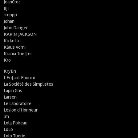
JeanCroc
JIJI
jknppp
Johan
John Danger
KARIM JACKSON
Kickette
Klaus Vomi
Krania Trieffer
Kro
KryBn
L'Enfant Fourmi
La Société des Simplistes
Lapin Gris
Larsen
Le Laboratoire
Lésion d'Honneur
lm
Lola Poireau
LoLo
Lolo Tuerie