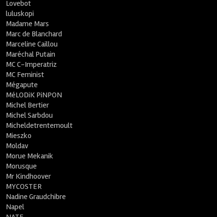
Lovebot
luluskopi
Madame Mars
Marc de Blanchard
Marceline Caillou
Maréchal Putain
MC C-Imperatriz
MC Feminist
Mégapute
MéLODiK PiNPON
Michel Bertier
Michel Sarbdou
Micheldetrentemoult
Mieszko
Moldav
Morue Mekanik
Morusque
Mr Kindhoover
MYCOSTER
Nadine Graudchibre
Napel