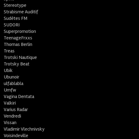
Stereotype
Strabisme Auditif
Sudètes FM
SUDORI
Superpromotion
TeenageFrxxs
Thomas Berlin
Treas
Trotski Nautique
Trotsky Beat
Ubik
Ubunoir
ulfablabla
Umfw
Vagina Dentata
Valkiri
Varius Radar
Vendredi
Vissan
Vladimir Vlechnivsky
Voisindeville