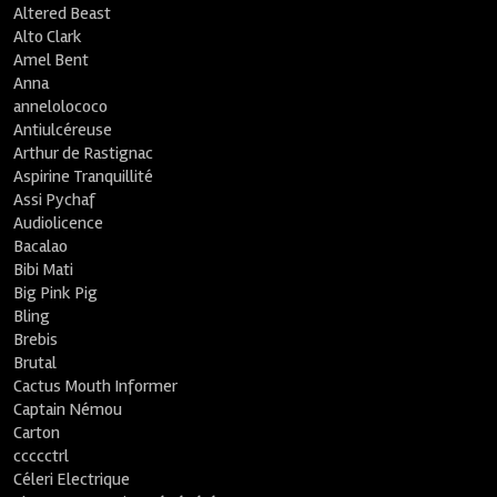
Altered Beast
Alto Clark
Amel Bent
Anna
annelolococo
Antiulcéreuse
Arthur de Rastignac
Aspirine Tranquillité
Assi Pychaf
Audiolicence
Bacalao
Bibi Mati
Big Pink Pig
Bling
Brebis
Brutal
Cactus Mouth Informer
Captain Némou
Carton
ccccctrl
Céleri Electrique