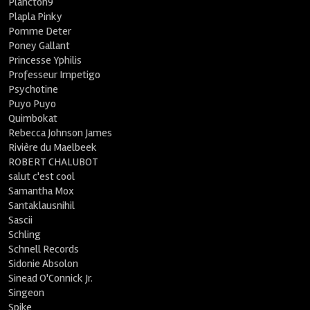
Plancton9
Plapla Pinky
Pomme Deter
Poney Gallant
Princesse Yphilis
Professeur Impetigo
Psychotine
Puyo Puyo
Quimbokat
Rebecca Johnson James
Rivière du Maelbeek
ROBERT CHALUBOT
salut c'est cool
Samantha Mox
Santaklausnihil
Sascii
Schling
Schnell Records
Sidonie Absolon
Sinead O'Connick Jr.
Singeon
Spike