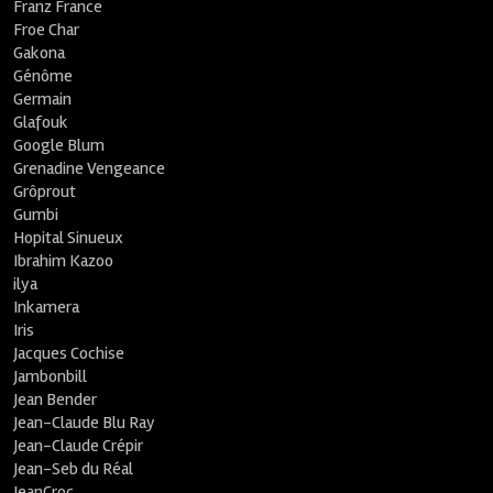
Franz France
Froe Char
Gakona
Génôme
Germain
Glafouk
Google Blum
Grenadine Vengeance
Grôprout
Gumbi
Hopital Sinueux
Ibrahim Kazoo
ilya
Inkamera
Iris
Jacques Cochise
Jambonbill
Jean Bender
Jean-Claude Blu Ray
Jean-Claude Crépir
Jean-Seb du Réal
JeanCroc