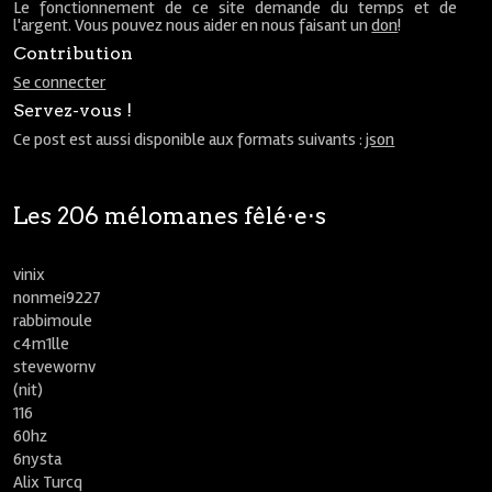
Le fonctionnement de ce site demande du temps et de
l'argent. Vous pouvez nous aider en nous faisant un
don
!
Contribution
Se connecter
Servez-vous !
Ce post est aussi disponible aux formats suivants :
json
Les 206 mélomanes fêlé⋅e⋅s
vinix
nonmei9227
rabbimoule
c4m1lle
stevewornv
(nit)
116
60hz
6nysta
Alix Turcq