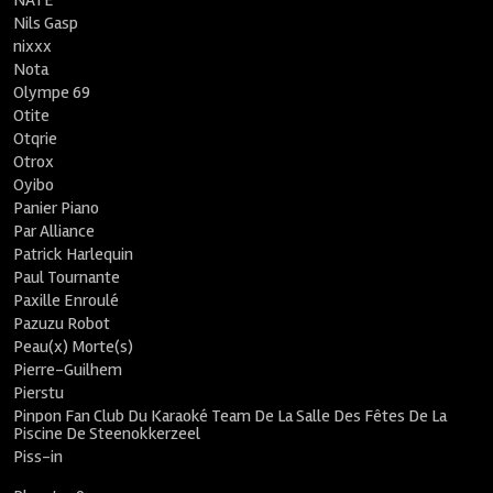
NATE
Nils Gasp
nixxx
Nota
Olympe 69
Otite
Otqrie
Otrox
Oyibo
Panier Piano
Par Alliance
Patrick Harlequin
Paul Tournante
Paxille Enroulé
Pazuzu Robot
Peau(x) Morte(s)
Pierre-Guilhem
Pierstu
Pinpon Fan Club Du Karaoké Team De La Salle Des Fêtes De La
Piscine De Steenokkerzeel
Piss-in