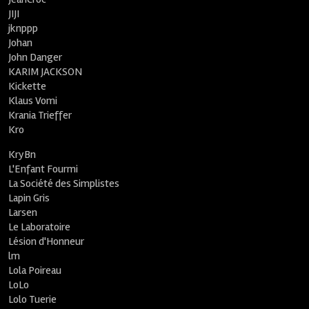
JIJI
jknppp
Johan
John Danger
KARIM JACKSON
Kickette
Klaus Vomi
Krania Trieffer
Kro
KryBn
L'Enfant Fourmi
La Société des Simplistes
Lapin Gris
Larsen
Le Laboratoire
Lésion d'Honneur
lm
Lola Poireau
LoLo
Lolo Tuerie