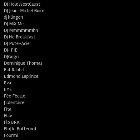
DJ HoloWestCaust
DJ Jean-Michel Boire
dj klingon
DJ MiX Me
DJ Mmmmmmhh
Dj No Breakfast
DJ Pute-Acier
DJ-PIE
DJGrigri
Dominique Thomas
Eat Rabbit
Edmond Leprince
Eva
EYE
Fée Fécale
fildentaire
Fita
Flav
Flo BRK
Floflo Butternut
Fourmi