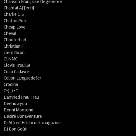
Chanson Française Dégénérée
Chantal Affectif
Charlie O.S
Chaton Pute
Cheap Love
Cheval
Chouferbad
Christian F
clem2bron
CLNMC
Clovis Trouille
Coco Cadavre
Colibri Languedefer
Crodina
C•)_(•C
Damned Frau Frau
Deehowyou
Denni Montono
Désiré Bonaventure
Dj Alfred Hitchcock magazine
DJ Bon Goût