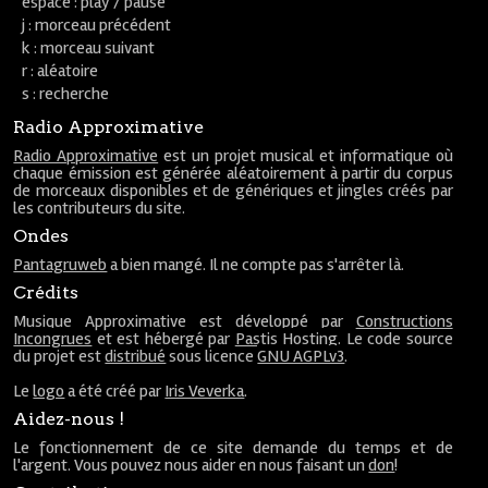
espace : play / pause
j : morceau précédent
k : morceau suivant
r : aléatoire
s : recherche
Radio Approximative
Radio Approximative
est un projet musical et informatique où
chaque émission est générée aléatoirement à partir du corpus
de morceaux disponibles et de génériques et jingles créés par
les contributeurs du site.
Ondes
Pantagruweb
a bien mangé. Il ne compte pas s'arrêter là.
Crédits
Musique Approximative est développé par
Constructions
Incongrues
et est hébergé par
Pastis Hosting
. Le code source
du projet est
distribué
sous licence
GNU AGPLv3
.
Le
logo
a été créé par
Iris Veverka
.
Aidez-nous !
Le fonctionnement de ce site demande du temps et de
l'argent. Vous pouvez nous aider en nous faisant un
don
!