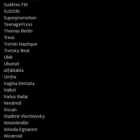
Sudètes FM
SUDORI
Superpromotion
TeenageFrxxs
Thomas Berlin
Treas
Trotski Nautique
Trotsky Beat
Ubik
Ubunoir
ulfablabla
Umfw
Vagina Dentata
Valkiri
Varius Radar
Vendredi
Vissan
Vladimir Vlechnivsky
Voisindeville
Volodia Egnarom
Wizæroid