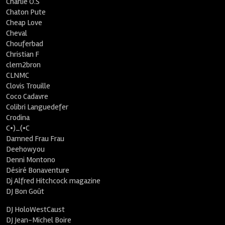
Charlie O.S
Chaton Pute
Cheap Love
Cheval
Chouferbad
Christian F
clem2bron
CLNMC
Clovis Trouille
Coco Cadavre
Colibri Languedefer
Crodina
C•)_(•C
Damned Frau Frau
Deehowyou
Denni Montono
Désiré Bonaventure
Dj Alfred Hitchcock magazine
DJ Bon Goût
DJ HoloWestCaust
DJ Jean-Michel Boire