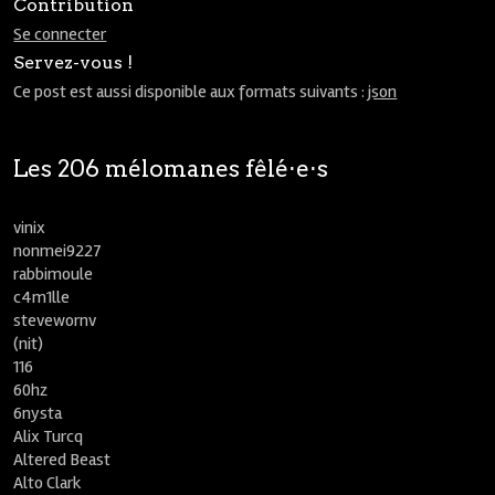
Contribution
Se connecter
Servez-vous !
Ce post est aussi disponible aux formats suivants :
json
Les 206 mélomanes fêlé⋅e⋅s
vinix
nonmei9227
rabbimoule
c4m1lle
stevewornv
(nit)
116
60hz
6nysta
Alix Turcq
Altered Beast
Alto Clark