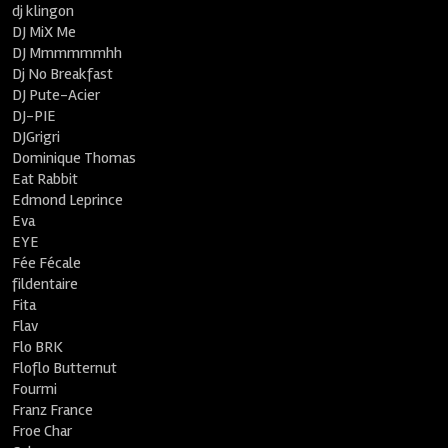
dj klingon
DJ MiX Me
DJ Mmmmmmhh
Dj No Breakfast
DJ Pute-Acier
DJ-PIE
DJGrigri
Dominique Thomas
Eat Rabbit
Edmond Leprince
Eva
EYE
Fée Fécale
fildentaire
Fita
Flav
Flo BRK
Floflo Butternut
Fourmi
Franz France
Froe Char