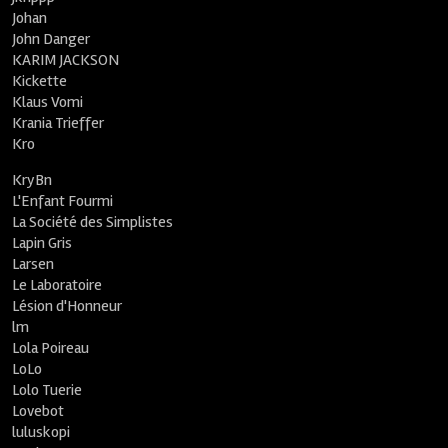
Johan
John Danger
KARIM JACKSON
Kickette
Klaus Vomi
Krania Trieffer
Kro
KryBn
L'Enfant Fourmi
La Société des Simplistes
Lapin Gris
Larsen
Le Laboratoire
Lésion d'Honneur
lm
Lola Poireau
LoLo
Lolo Tuerie
Lovebot
luluskopi