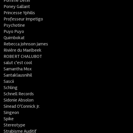
Pomme Deter
Poney Gallant
Princesse Yphilis
Professeur Impetigo
Psychotine
Puyo Puyo
Quimbokat
Rebecca Johnson James
Rivière du Maelbeek
ROBERT CHALUBOT
salut c'est cool
Samantha Mox
Santaklausnihil
Sascii
Schling
Schnell Records
Sidonie Absolon
Sinead O'Connick Jr.
Singeon
Spike
Stereotype
Strabisme Auditif