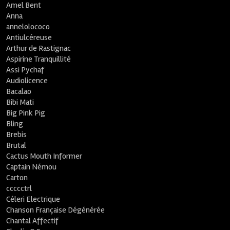
Amel Bent
Anna
annelolococo
Antiulcéreuse
Arthur de Rastignac
Aspirine Tranquillité
Assi Pychaf
Audiolicence
Bacalao
Bibi Mati
Big Pink Pig
Bling
Brebis
Brutal
Cactus Mouth Informer
Captain Némou
Carton
ccccctrl
Céleri Electrique
Chanson Française Dégénérée
Chantal Affectif