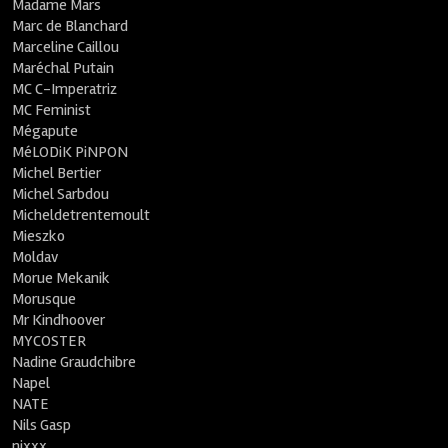
Madame Mars
Marc de Blanchard
Marceline Caillou
Maréchal Putain
MC C-Imperatriz
MC Feminist
Mégapute
MéLODiK PiNPON
Michel Bertier
Michel Sarbdou
Micheldetrentemoult
Mieszko
Moldav
Morue Mekanik
Morusque
Mr Kindhoover
MYCOSTER
Nadine Graudchibre
Napel
NATE
Nils Gasp
nixxx