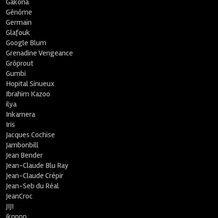
Gakona
Génôme
Germain
Glafouk
Google Blum
Grenadine Vengeance
Grôprout
Gumbi
Hopital Sinueux
Ibrahim Kazoo
ilya
Inkamera
Iris
Jacques Cochise
Jambonbill
Jean Bender
Jean-Claude Blu Ray
Jean-Claude Crépir
Jean-Seb du Réal
JeanCroc
JIJI
jknppp