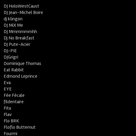
DJ HoloWestCaust
DJ Jean-Michel Boire
dj klingon
DJ MiX Me
DJ Mmmmmmhh
Dj No Breakfast
DJ Pute-Acier
DJ-PIE
DJGrigri
Dominique Thomas
Eat Rabbit
Edmond Leprince
Eva
EYE
Fée Fécale
fildentaire
Fita
Flav
Flo BRK
Floflo Butternut
Fourmi