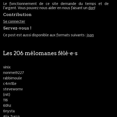
Le fonctionnement de ce site demande du temps et de
l'argent. Vous pouvez nous aider en nous faisant un
don
!
Contribution
Se connecter
Servez-vous !
Ce post est aussi disponible aux formats suivants :
json
Les 206 mélomanes fêlé⋅e⋅s
vinix
nonmei9227
rabbimoule
c4m1lle
stevewornv
(nit)
116
60hz
6nysta
Alix Turcq