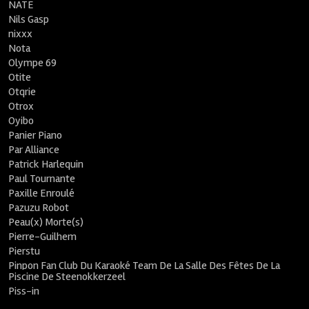
NATE
Nils Gasp
nixxx
Nota
Olympe 69
Otite
Otqrie
Otrox
Oyibo
Panier Piano
Par Alliance
Patrick Harlequin
Paul Tournante
Paxille Enroulé
Pazuzu Robot
Peau(x) Morte(s)
Pierre-Guilhem
Pierstu
Pinpon Fan Club Du Karaoké Team De La Salle Des Fêtes De La
Piscine De Steenokkerzeel
Piss-in