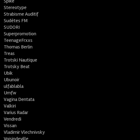
Spike
Stereotype
Strabisme Auditif
Sudètes FM
SUDORI
Superpromotion
TeenageFrxxs
Thomas Berlin
Treas
Trotski Nautique
Trotsky Beat
Ubik
Ubunoir
ulfablabla
Umfw
Vagina Dentata
Valkiri
Varius Radar
Vendredi
Vissan
Vladimir Vlechnivsky
Voisindeville