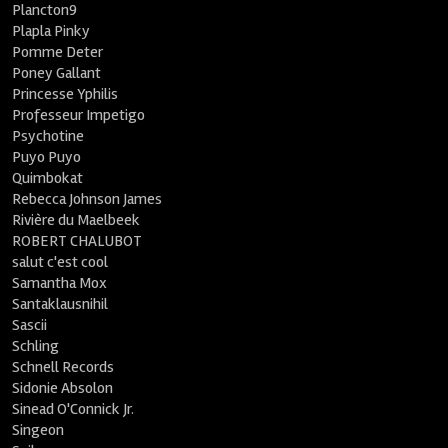
Plancton9
Plapla Pinky
Pomme Deter
Poney Gallant
Princesse Yphilis
Professeur Impetigo
Psychotine
Puyo Puyo
Quimbokat
Rebecca Johnson James
Rivière du Maelbeek
ROBERT CHALUBOT
salut c'est cool
Samantha Mox
Santaklausnihil
Sascii
Schling
Schnell Records
Sidonie Absolon
Sinead O'Connick Jr.
Singeon