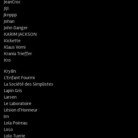
JeanCroc
JIJI
jknppp
Johan
John Danger
KARIM JACKSON
Kickette
Klaus Vomi
Krania Trieffer
Kro
KryBn
L'Enfant Fourmi
La Société des Simplistes
Lapin Gris
Larsen
Le Laboratoire
Lésion d'Honneur
lm
Lola Poireau
LoLo
Lolo Tuerie