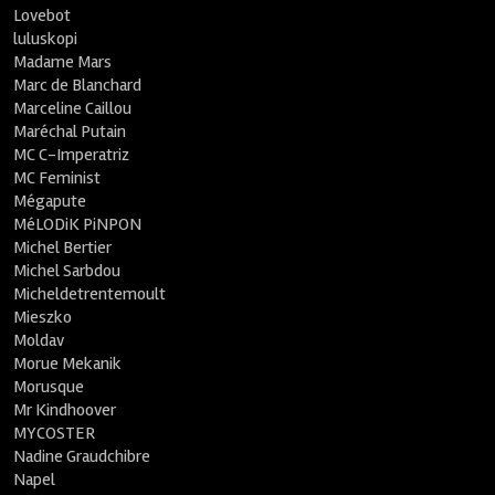
Lovebot
luluskopi
Madame Mars
Marc de Blanchard
Marceline Caillou
Maréchal Putain
MC C-Imperatriz
MC Feminist
Mégapute
MéLODiK PiNPON
Michel Bertier
Michel Sarbdou
Micheldetrentemoult
Mieszko
Moldav
Morue Mekanik
Morusque
Mr Kindhoover
MYCOSTER
Nadine Graudchibre
Napel