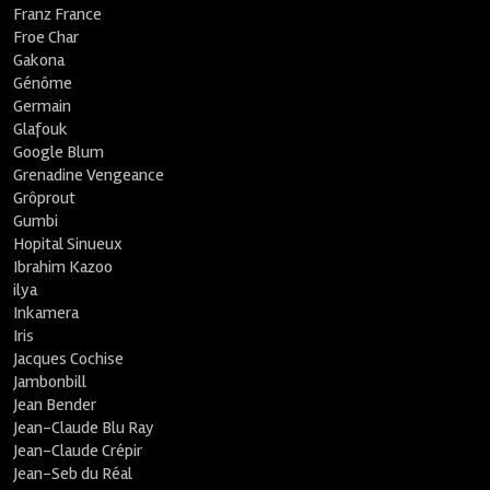
Franz France
Froe Char
Gakona
Génôme
Germain
Glafouk
Google Blum
Grenadine Vengeance
Grôprout
Gumbi
Hopital Sinueux
Ibrahim Kazoo
ilya
Inkamera
Iris
Jacques Cochise
Jambonbill
Jean Bender
Jean-Claude Blu Ray
Jean-Claude Crépir
Jean-Seb du Réal