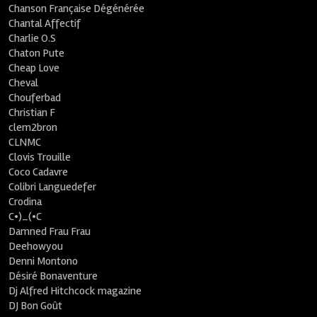
Chanson Française Dégénérée
Chantal Affectif
Charlie O.S
Chaton Pute
Cheap Love
Cheval
Chouferbad
Christian F
clem2bron
CLNMC
Clovis Trouille
Coco Cadavre
Colibri Languedefer
Crodina
C•)_(•C
Damned Frau Frau
Deehowyou
Denni Montono
Désiré Bonaventure
Dj Alfred Hitchcock magazine
DJ Bon Goût