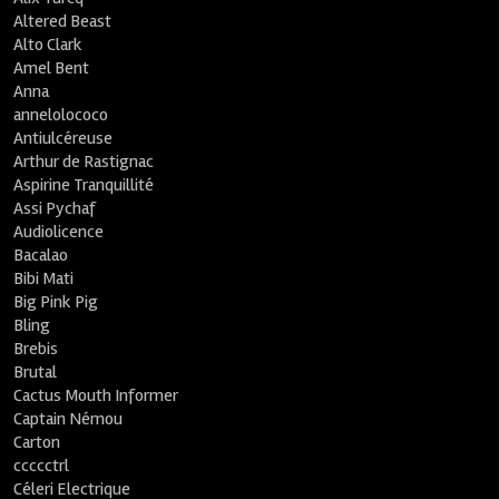
Altered Beast
Alto Clark
Amel Bent
Anna
annelolococo
Antiulcéreuse
Arthur de Rastignac
Aspirine Tranquillité
Assi Pychaf
Audiolicence
Bacalao
Bibi Mati
Big Pink Pig
Bling
Brebis
Brutal
Cactus Mouth Informer
Captain Némou
Carton
ccccctrl
Céleri Electrique