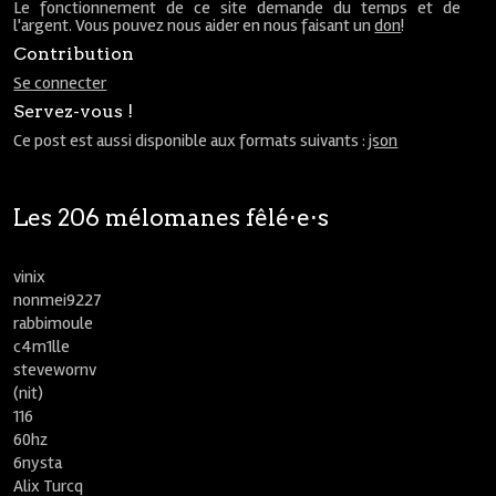
Le fonctionnement de ce site demande du temps et de
l'argent. Vous pouvez nous aider en nous faisant un
don
!
Contribution
Se connecter
Servez-vous !
Ce post est aussi disponible aux formats suivants :
json
Les 206 mélomanes fêlé⋅e⋅s
vinix
nonmei9227
rabbimoule
c4m1lle
stevewornv
(nit)
116
60hz
6nysta
Alix Turcq