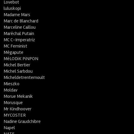
Lovebot
luluskopi
Madame Mars
Marc de Blanchard
Marceline Caillou
Maréchal Putain
MC C-Imperatriz
MC Feminist
Mégapute
MéLODiK PiNPON
Michel Bertier
Michel Sarbdou
Micheldetrentemoult
Mieszko
Moldav
Morue Mekanik
Morusque
Mr Kindhoover
MYCOSTER
Nadine Graudchibre
Napel