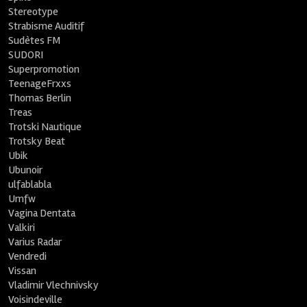
Stereotype
Strabisme Auditif
Sudètes FM
SUDORI
Superpromotion
TeenageFrxxs
Thomas Berlin
Treas
Trotski Nautique
Trotsky Beat
Ubik
Ubunoir
ulfablabla
Umfw
Vagina Dentata
Valkiri
Varius Radar
Vendredi
Vissan
Vladimir Vlechnivsky
Voisindeville