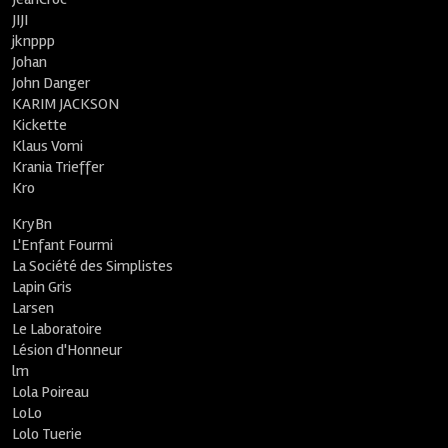
JIJI
jknppp
Johan
John Danger
KARIM JACKSON
Kickette
Klaus Vomi
Krania Trieffer
Kro
KryBn
L'Enfant Fourmi
La Société des Simplistes
Lapin Gris
Larsen
Le Laboratoire
Lésion d'Honneur
lm
Lola Poireau
LoLo
Lolo Tuerie