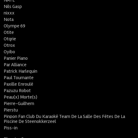
NATE
Nils Gasp
nixxx
Nota
Olympe 69
Otite
Otqrie
Otrox
Oyibo
Panier Piano
Par Alliance
Patrick Harlequin
Paul Tournante
Paxille Enroulé
Pazuzu Robot
Peau(x) Morte(s)
Pierre-Guilhem
Pierstu
Pinpon Fan Club Du Karaoké Team De La Salle Des Fêtes De La
Piscine De Steenokkerzeel
Piss-in