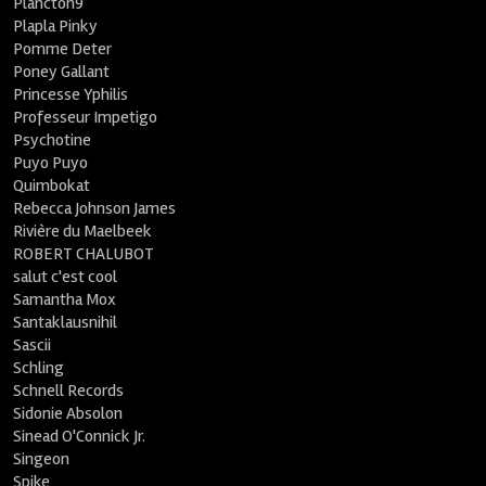
Plancton9
Plapla Pinky
Pomme Deter
Poney Gallant
Princesse Yphilis
Professeur Impetigo
Psychotine
Puyo Puyo
Quimbokat
Rebecca Johnson James
Rivière du Maelbeek
ROBERT CHALUBOT
salut c'est cool
Samantha Mox
Santaklausnihil
Sascii
Schling
Schnell Records
Sidonie Absolon
Sinead O'Connick Jr.
Singeon
Spike