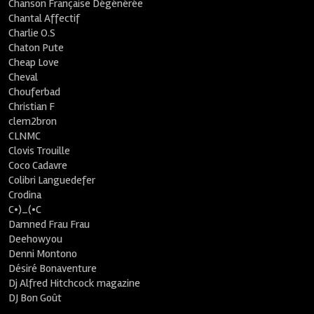
Chanson Française Dégénérée
Chantal Affectif
Charlie O.S
Chaton Pute
Cheap Love
Cheval
Chouferbad
Christian F
clem2bron
CLNMC
Clovis Trouille
Coco Cadavre
Colibri Languedefer
Crodina
C•)_(•C
Damned Frau Frau
Deehowyou
Denni Montono
Désiré Bonaventure
Dj Alfred Hitchcock magazine
DJ Bon Goût