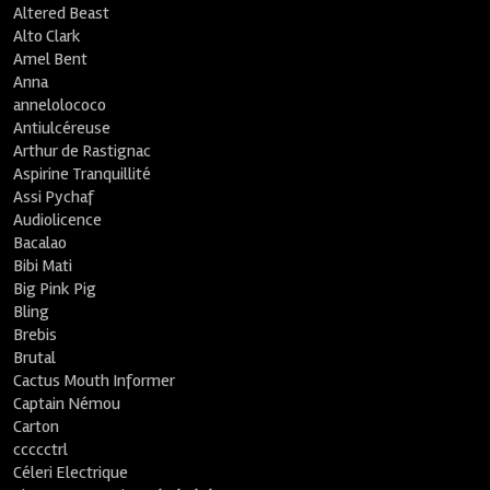
Altered Beast
Alto Clark
Amel Bent
Anna
annelolococo
Antiulcéreuse
Arthur de Rastignac
Aspirine Tranquillité
Assi Pychaf
Audiolicence
Bacalao
Bibi Mati
Big Pink Pig
Bling
Brebis
Brutal
Cactus Mouth Informer
Captain Némou
Carton
ccccctrl
Céleri Electrique