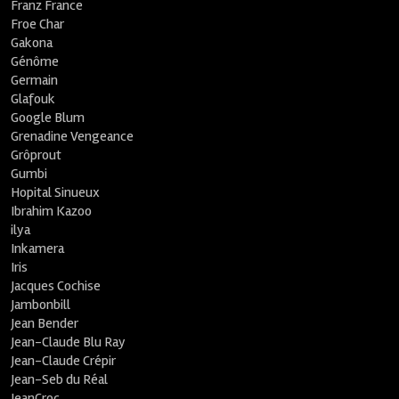
Franz France
Froe Char
Gakona
Génôme
Germain
Glafouk
Google Blum
Grenadine Vengeance
Grôprout
Gumbi
Hopital Sinueux
Ibrahim Kazoo
ilya
Inkamera
Iris
Jacques Cochise
Jambonbill
Jean Bender
Jean-Claude Blu Ray
Jean-Claude Crépir
Jean-Seb du Réal
JeanCroc