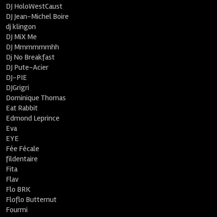
DJ HoloWestCaust
DJ Jean-Michel Boire
dj klingon
DJ MiX Me
DJ Mmmmmmhh
Dj No Breakfast
DJ Pute-Acier
DJ-PIE
DJGrigri
Dominique Thomas
Eat Rabbit
Edmond Leprince
Eva
EYE
Fée Fécale
fildentaire
Fita
Flav
Flo BRK
Floflo Butternut
Fourmi