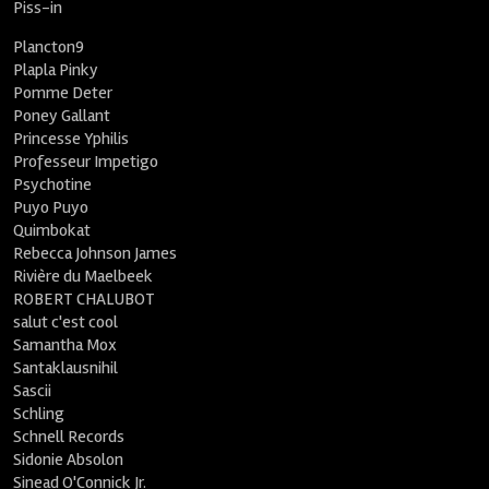
Piss-in
Plancton9
Plapla Pinky
Pomme Deter
Poney Gallant
Princesse Yphilis
Professeur Impetigo
Psychotine
Puyo Puyo
Quimbokat
Rebecca Johnson James
Rivière du Maelbeek
ROBERT CHALUBOT
salut c'est cool
Samantha Mox
Santaklausnihil
Sascii
Schling
Schnell Records
Sidonie Absolon
Sinead O'Connick Jr.