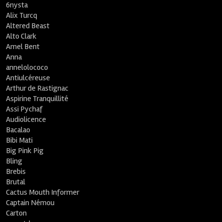
6nysta
Alix Turcq
Altered Beast
Alto Clark
Amel Bent
Anna
annelolococo
Antiulcéreuse
Arthur de Rastignac
Aspirine Tranquillité
Assi Pychaf
Audiolicence
Bacalao
Bibi Mati
Big Pink Pig
Bling
Brebis
Brutal
Cactus Mouth Informer
Captain Némou
Carton