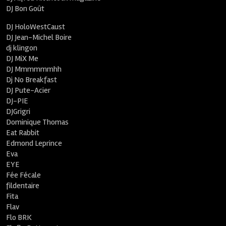
DJ Bon Goût
DJ HoloWestCaust
DJ Jean-Michel Boire
dj klingon
DJ MiX Me
DJ Mmmmmmhh
Dj No Breakfast
DJ Pute-Acier
DJ-PIE
DJGrigri
Dominique Thomas
Eat Rabbit
Edmond Leprince
Eva
EYE
Fée Fécale
fildentaire
Fita
Flav
Flo BRK