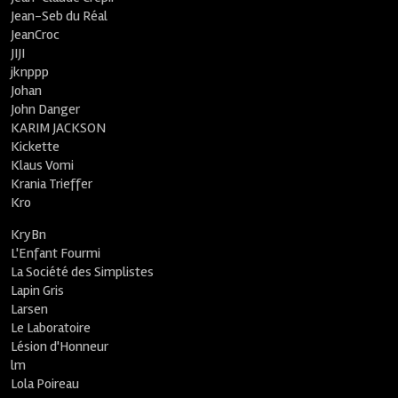
Jean-Seb du Réal
JeanCroc
JIJI
jknppp
Johan
John Danger
KARIM JACKSON
Kickette
Klaus Vomi
Krania Trieffer
Kro
KryBn
L'Enfant Fourmi
La Société des Simplistes
Lapin Gris
Larsen
Le Laboratoire
Lésion d'Honneur
lm
Lola Poireau