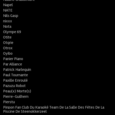
Napel
NATE
Nils Gasp
nixxx
Nota
Olympe 69
Otite
Otqrie
Otrox
Oyibo
Panier Piano
Par Alliance
Patrick Harlequin
Paul Tournante
Paxille Enroulé
Pazuzu Robot
Peau(x) Morte(s)
Pierre-Guilhem
Pierstu
Pinpon Fan Club Du Karaoké Team De La Salle Des Fêtes De La
Piscine De Steenokkerzeel