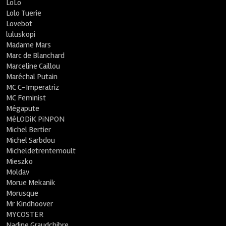
LoLo
Lolo Tuerie
Lovebot
luluskopi
Madame Mars
Marc de Blanchard
Marceline Caillou
Maréchal Putain
MC C-Imperatriz
MC Feminist
Mégapute
MéLODiK PiNPON
Michel Bertier
Michel Sarbdou
Micheldetrentemoult
Mieszko
Moldav
Morue Mekanik
Morusque
Mr Kindhoover
MYCOSTER
Nadine Graudchibre