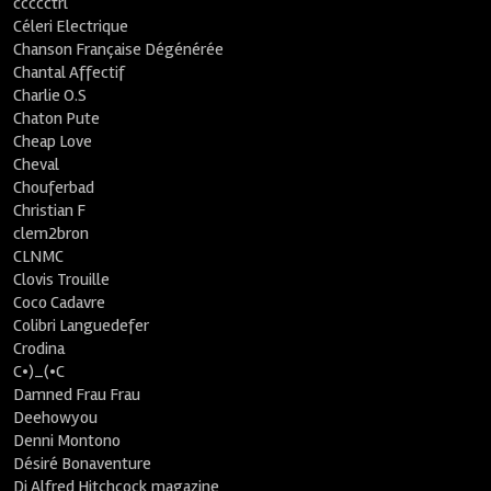
ccccctrl
Céleri Electrique
Chanson Française Dégénérée
Chantal Affectif
Charlie O.S
Chaton Pute
Cheap Love
Cheval
Chouferbad
Christian F
clem2bron
CLNMC
Clovis Trouille
Coco Cadavre
Colibri Languedefer
Crodina
C•)_(•C
Damned Frau Frau
Deehowyou
Denni Montono
Désiré Bonaventure
Dj Alfred Hitchcock magazine