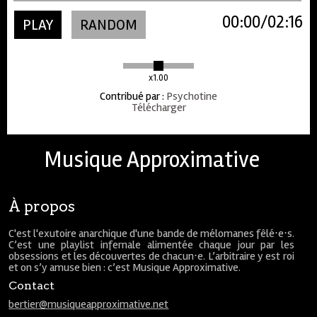
00:00
02:16
PLAY
RANDOM
x1.00
Contribué par
:
Psychotine
Télécharger
Musique Approximative
À propos
C'est l'exutoire anarchique d'une bande de mélomanes fêlé⋅e⋅s.
C’est une playlist infernale alimentée chaque jour par les
obsessions et les découvertes de chacun⋅e. L’arbitraire y est roi
et on s’y amuse bien : c’est Musique Approximative.
Contact
bertier@musiqueapproximative.net