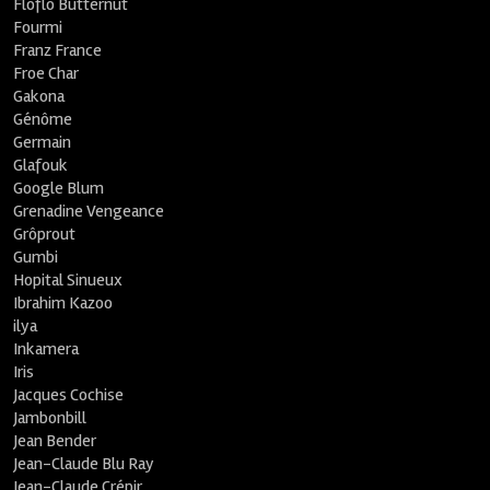
Floflo Butternut
Fourmi
Franz France
Froe Char
Gakona
Génôme
Germain
Glafouk
Google Blum
Grenadine Vengeance
Grôprout
Gumbi
Hopital Sinueux
Ibrahim Kazoo
ilya
Inkamera
Iris
Jacques Cochise
Jambonbill
Jean Bender
Jean-Claude Blu Ray
Jean-Claude Crépir