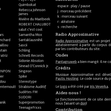
Quimbokat
espace : play / pause
u
Rebecca Johnson
j : morceau précédent
James
k : morceau suivant
Rivière du Maelbeek
r : aléatoire
ROBERT CHALUBOT
s : recherche
salut c'est cool
Radio Approximative
rs
Samantha Mox
anchard
Santaklausnihil
Radio Approximative
est un projet
aléatoirement à partir du corpus 
aillou
Sascii
par les contributeurs du site.
utain
Schling
Ondes
atriz
Schnell Records
t
Sidonie Absolon
Pantagruweb
a bien mangé. Il ne co
Sinead O'Connick Jr.
Crédits
PiNPON
Singeon
Musique Approximative est déve
ier
Spike
Pastis Hosting
. Le code source du 
bdou
Stereotype
Le
logo
a été créé par
Iris Veverka
.
entemoult
Strabisme Auditif
Sudètes FM
Aidez-nous !
SUDORI
Le fonctionnement de ce site dem
anik
Superpromotion
nous faisant un
don
!
TeenageFrxxs
Contribution