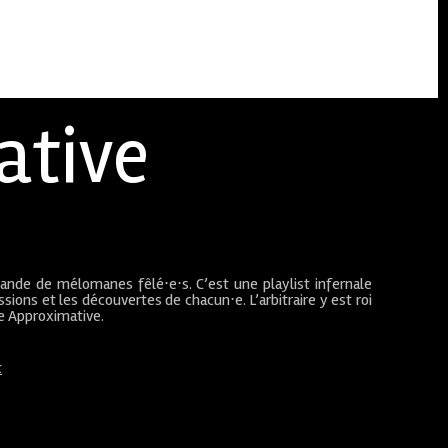
ative
bande de mélomanes fêlé⋅e⋅s. C’est une playlist infernale
sions et les découvertes de chacun⋅e. L’arbitraire y est roi
ue Approximative.
t