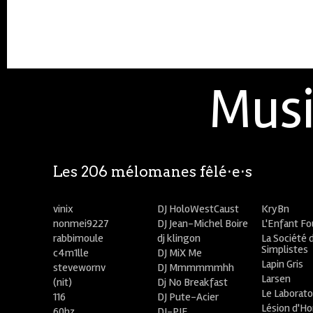
Musi
Les 206 mélomanes fêlé⋅e⋅s
vinix
DJ HoloWestCaust
KryBn
nonmei9227
DJ Jean-Michel Boire
L'Enfant F
rabbimoule
dj klingon
La Société 
Simplistes
c4m1lle
DJ MiX Me
Lapin Gris
stevewornv
DJ Mmmmmmhh
Larsen
(nit)
Dj No Breakfast
Le Laborato
116
DJ Pute-Acier
Lésion d'H
60hz
DJ-PIE