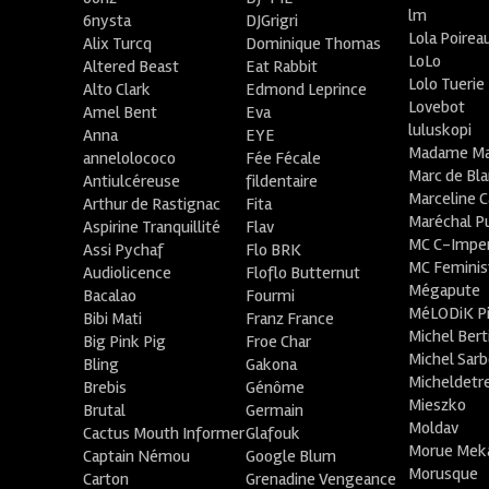
lm
6nysta
DJGrigri
Lola Poirea
Alix Turcq
Dominique Thomas
LoLo
Altered Beast
Eat Rabbit
Lolo Tuerie
Alto Clark
Edmond Leprince
Lovebot
Amel Bent
Eva
luluskopi
Anna
EYE
Madame Ma
annelolococo
Fée Fécale
Marc de Bl
Antiulcéreuse
fildentaire
Marceline C
Arthur de Rastignac
Fita
Maréchal P
Aspirine Tranquillité
Flav
MC C-Imper
Assi Pychaf
Flo BRK
MC Feminis
Audiolicence
Floflo Butternut
Mégapute
Bacalao
Fourmi
MéLODiK 
Bibi Mati
Franz France
Michel Bert
Big Pink Pig
Froe Char
Michel Sar
Bling
Gakona
Micheldetr
Brebis
Génôme
Mieszko
Brutal
Germain
Moldav
Cactus Mouth Informer
Glafouk
Morue Mek
Captain Némou
Google Blum
Morusque
Carton
Grenadine Vengeance