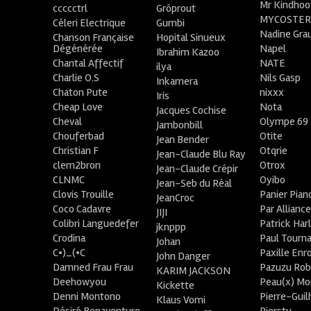
Mr Kindhoo
ccccctrl
Grôprout
MYCOSTE
Céleri Electrique
Gumbi
Nadine Gra
Chanson Française
Hopital Sinueux
Dégénérée
Napel
Ibrahim Kazoo
Chantal Affectif
NATE
ilya
Charlie O.S
Nils Gasp
Inkamera
Chaton Pute
nixxx
Iris
Cheap Love
Nota
Jacques Cochise
Cheval
Olympe 69
Jambonbill
Chouferbad
Otite
Jean Bender
Christian F
Otqrie
Jean-Claude Blu Ray
clem2bron
Otrox
Jean-Claude Crépir
CLNMC
Oyibo
Jean-Seb du Réal
Clovis Trouille
Panier Pian
JeanCroc
Coco Cadavre
Par Allianc
JIJI
Colibri Languedefer
Patrick Har
jknppp
Crodina
Paul Tourn
Johan
C•)_(•C
Paxille Enr
John Danger
Damned Frau Frau
Pazuzu Rob
KARIM JACKSON
Deehowyou
Peau(x) Mo
Kickette
Denni Montono
Pierre-Gui
Klaus Vomi