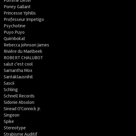
Pomme Deter
Poney Gallant
Princesse Yphilis
Professeur Impetigo
Psychotine
Puyo Puyo
Quimbokat
Rebecca Johnson James
Rivière du Maelbeek
ROBERT CHALUBOT
salut c'est cool
Samantha Mox
Santaklausnihil
Sascii
Schling
Schnell Records
Sidonie Absolon
Sinead O'Connick Jr.
Singeon
Spike
Stereotype
Strabisme Auditif