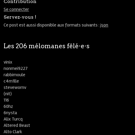
Contribution
Se connecter
Servez-vous !
Ce post est aussi disponible aux formats suivants :
json
Les 206 mélomanes fêlé⋅e⋅s
vinix
nonmei9227
rabbimoule
c4m1lle
stevewornv
(nit)
116
60hz
6nysta
Alix Turcq
Altered Beast
Alto Clark