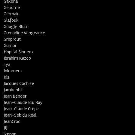
Gakona
Génôme
Germain
Glafouk
Google Blum
Grenadine Vengeance
Grôprout
Gumbi
Hopital Sinueux
Ibrahim Kazoo
ilya
Inkamera
Iris
Jacques Cochise
Jambonbill
Jean Bender
Jean-Claude Blu Ray
Jean-Claude Crépir
Jean-Seb du Réal
JeanCroc
JIJI
jknppp