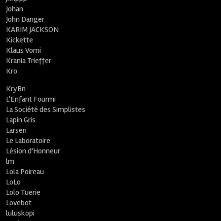
Johan
John Danger
KARIM JACKSON
Kickette
Klaus Vomi
Krania Trieffer
Kro
KryBn
L'Enfant Fourmi
La Société des Simplistes
Lapin Gris
Larsen
Le Laboratoire
Lésion d'Honneur
lm
Lola Poireau
LoLo
Lolo Tuerie
Lovebot
luluskopi