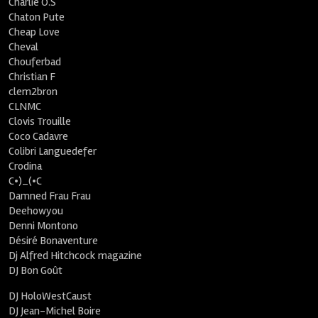
Charlie O.S
Chaton Pute
Cheap Love
Cheval
Chouferbad
Christian F
clem2bron
CLNMC
Clovis Trouille
Coco Cadavre
Colibri Languedefer
Crodina
C•)_(•C
Damned Frau Frau
Deehowyou
Denni Montono
Désiré Bonaventure
Dj Alfred Hitchcock magazine
DJ Bon Goût
DJ HoloWestCaust
DJ Jean-Michel Boire