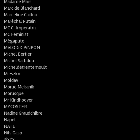
Madame Mars
Marc de Blanchard
Marceline Caillou
Maréchal Putain
MC C-Imperatriz
MC Feminist
Mégapute
MéLODiK PiNPON
Michel Bertier
Michel Sarbdou
Micheldetrentemoult
Mieszko
Moldav
Morue Mekanik
Morusque
Mr Kindhoover
MYCOSTER
Nadine Graudchibre
Napel
NATE
Nils Gasp
nixxx