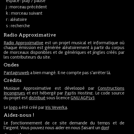
espace : play / pause
j : morceau précédent
k : morceau suivant
r : aléatoire
s : recherche
Radio Approximative
Radio Approximative
est un projet musical et informatique où
chaque émission est générée aléatoirement à partir du corpus
de morceaux disponibles et de génériques et jingles créés par
les contributeurs du site.
Ondes
Pantagruweb
a bien mangé. Il ne compte pas s'arrêter là.
Crédits
Musique Approximative est développé par
Constructions
Incongrues
et est hébergé par
Pastis Hosting
. Le code source
du projet est
distribué
sous licence
GNU AGPLv3
.
Le
logo
a été créé par
Iris Veverka
.
Aidez-nous !
Le fonctionnement de ce site demande du temps et de
l'argent. Vous pouvez nous aider en nous faisant un
don
!