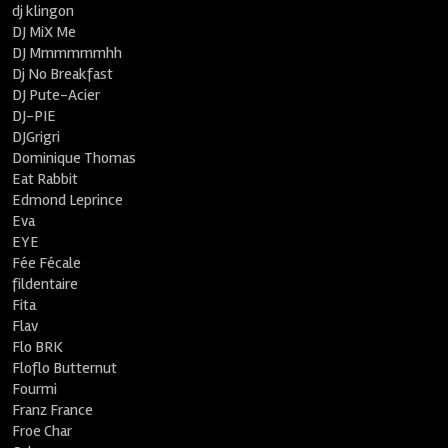
dj klingon
DJ MiX Me
DJ Mmmmmmhh
Dj No Breakfast
DJ Pute-Acier
DJ-PIE
DJGrigri
Dominique Thomas
Eat Rabbit
Edmond Leprince
Eva
EYE
Fée Fécale
fildentaire
Fita
Flav
Flo BRK
Floflo Butternut
Fourmi
Franz France
Froe Char