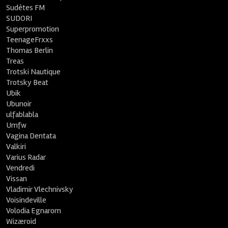
Sudètes FM
SUDORI
Superpromotion
TeenageFrxxs
Thomas Berlin
Treas
Trotski Nautique
Trotsky Beat
Ubik
Ubunoir
ulfablabla
Umfw
Vagina Dentata
Valkiri
Varius Radar
Vendredi
Vissan
Vladimir Vlechnivsky
Voisindeville
Volodia Egnarom
Wizæroid