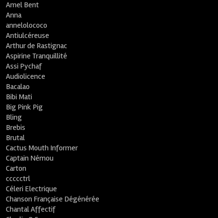
Amel Bent
Anna
annelolococo
Antiulcéreuse
Arthur de Rastignac
Aspirine Tranquillité
Assi Pychaf
Audiolicence
Bacalao
Bibi Mati
Big Pink Pig
Bling
Brebis
Brutal
Cactus Mouth Informer
Captain Némou
Carton
ccccctrl
Céleri Electrique
Chanson Française Dégénérée
Chantal Affectif