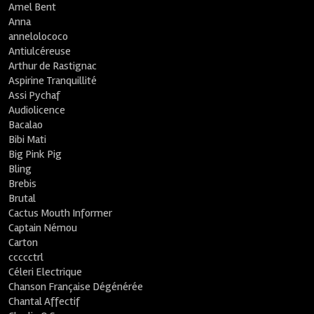
Amel Bent
Anna
annelolococo
Antiulcéreuse
Arthur de Rastignac
Aspirine Tranquillité
Assi Pychaf
Audiolicence
Bacalao
Bibi Mati
Big Pink Pig
Bling
Brebis
Brutal
Cactus Mouth Informer
Captain Némou
Carton
ccccctrl
Céleri Electrique
Chanson Française Dégénérée
Chantal Affectif