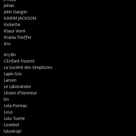
Johan
John Danger
KARIM JACKSON
Kickette
Klaus Vomi
Krania Trieffer
Kro
KryBn
L'Enfant Fourmi
La Société des Simplistes
Lapin Gris
Larsen
Le Laboratoire
Lésion d'Honneur
lm
Lola Poireau
LoLo
Lolo Tuerie
Lovebot
luluskopi