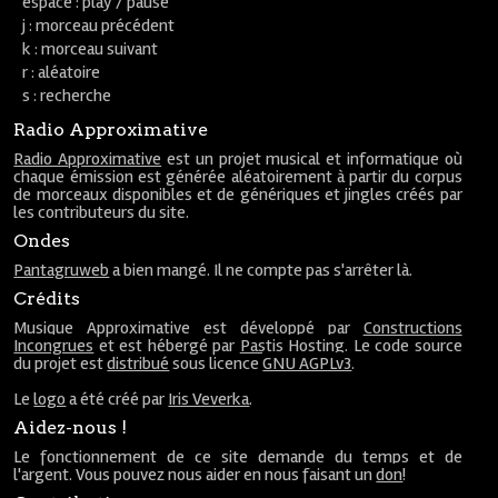
espace : play / pause
j : morceau précédent
k : morceau suivant
r : aléatoire
s : recherche
Radio Approximative
Radio Approximative
est un projet musical et informatique où
chaque émission est générée aléatoirement à partir du corpus
de morceaux disponibles et de génériques et jingles créés par
les contributeurs du site.
Ondes
Pantagruweb
a bien mangé. Il ne compte pas s'arrêter là.
Crédits
Musique Approximative est développé par
Constructions
Incongrues
et est hébergé par
Pastis Hosting
. Le code source
du projet est
distribué
sous licence
GNU AGPLv3
.
Le
logo
a été créé par
Iris Veverka
.
Aidez-nous !
Le fonctionnement de ce site demande du temps et de
l'argent. Vous pouvez nous aider en nous faisant un
don
!