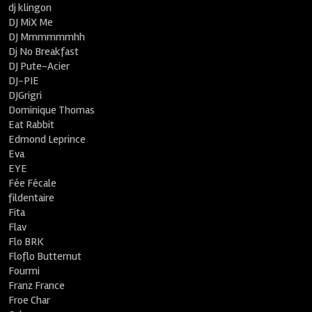
dj klingon
DJ MiX Me
DJ Mmmmmmhh
Dj No Breakfast
DJ Pute-Acier
DJ-PIE
DJGrigri
Dominique Thomas
Eat Rabbit
Edmond Leprince
Eva
EYE
Fée Fécale
fildentaire
Fita
Flav
Flo BRK
Floflo Butternut
Fourmi
Franz France
Froe Char