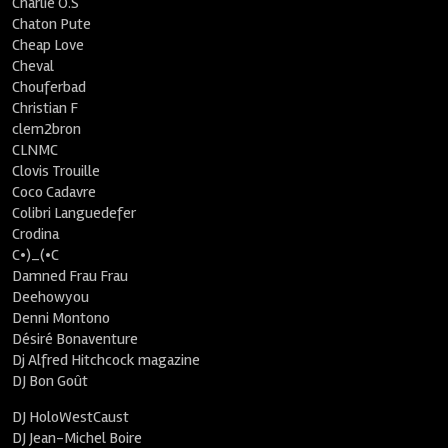
Charlie O.S
Chaton Pute
Cheap Love
Cheval
Chouferbad
Christian F
clem2bron
CLNMC
Clovis Trouille
Coco Cadavre
Colibri Languedefer
Crodina
C•)_(•C
Damned Frau Frau
Deehowyou
Denni Montono
Désiré Bonaventure
Dj Alfred Hitchcock magazine
DJ Bon Goût
DJ HoloWestCaust
DJ Jean-Michel Boire