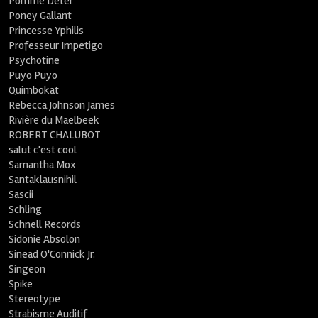
Pomme Deter
Poney Gallant
Princesse Yphilis
Professeur Impetigo
Psychotine
Puyo Puyo
Quimbokat
Rebecca Johnson James
Rivière du Maelbeek
ROBERT CHALUBOT
salut c'est cool
Samantha Mox
Santaklausnihil
Sascii
Schling
Schnell Records
Sidonie Absolon
Sinead O'Connick Jr.
Singeon
Spike
Stereotype
Strabisme Auditif