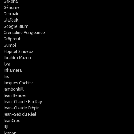
Gakona
Génôme
Germain
Glafouk
Google Blum
Grenadine Vengeance
Grôprout
Gumbi
Hopital Sinueux
Ibrahim Kazoo
ilya
Inkamera
Iris
Jacques Cochise
Jambonbill
Jean Bender
Jean-Claude Blu Ray
Jean-Claude Crépir
Jean-Seb du Réal
JeanCroc
JIJI
jknppp