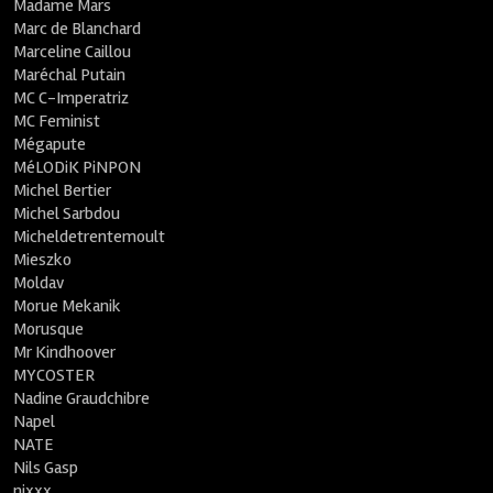
Madame Mars
Marc de Blanchard
Marceline Caillou
Maréchal Putain
MC C-Imperatriz
MC Feminist
Mégapute
MéLODiK PiNPON
Michel Bertier
Michel Sarbdou
Micheldetrentemoult
Mieszko
Moldav
Morue Mekanik
Morusque
Mr Kindhoover
MYCOSTER
Nadine Graudchibre
Napel
NATE
Nils Gasp
nixxx