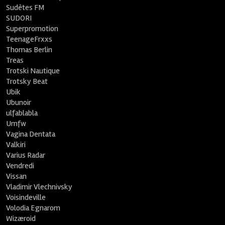
Sudètes FM
SUDORI
Superpromotion
TeenageFrxxs
Thomas Berlin
Treas
Trotski Nautique
Trotsky Beat
Ubik
Ubunoir
ulfablabla
Umfw
Vagina Dentata
Valkiri
Varius Radar
Vendredi
Vissan
Vladimir Vlechnivsky
Voisindeville
Volodia Egnarom
Wizæroid