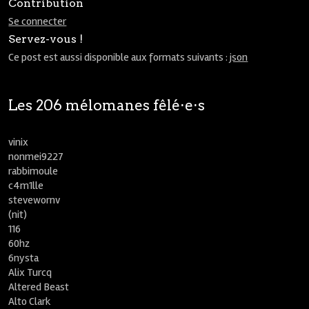
Contribution
Se connecter
Servez-vous !
Ce post est aussi disponible aux formats suivants :
json
Les 206 mélomanes fêlé⋅e⋅s
vinix
nonmei9227
rabbimoule
c4m1lle
stevewornv
(nit)
116
60hz
6nysta
Alix Turcq
Altered Beast
Alto Clark