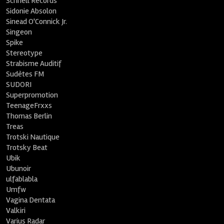
Schnell Records
Sidonie Absolon
Sinead O'Connick Jr.
Singeon
Spike
Stereotype
Strabisme Auditif
Sudètes FM
SUDORI
Superpromotion
TeenageFrxxs
Thomas Berlin
Treas
Trotski Nautique
Trotsky Beat
Ubik
Ubunoir
ulfablabla
Umfw
Vagina Dentata
Valkiri
Varius Radar