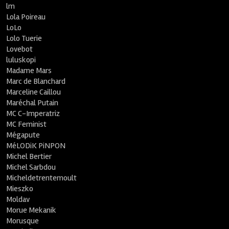
lm
Lola Poireau
LoLo
Lolo Tuerie
Lovebot
luluskopi
Madame Mars
Marc de Blanchard
Marceline Caillou
Maréchal Putain
MC C-Imperatriz
MC Feminist
Mégapute
MéLODiK PiNPON
Michel Bertier
Michel Sarbdou
Micheldetrentemoult
Mieszko
Moldav
Morue Mekanik
Morusque