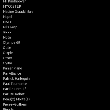
Mr Kindhoover
MYCOSTER
Nadine Graudchibre
Napel
NATE
Nils Gasp
nixxx
Nota
Olympe 69
Otite
Otqrie
Otrox
Oyibo
Panier Piano
Par Alliance
Patrick Harlequin
Paul Tournante
Paxille Enroulé
Pazuzu Robot
Peau(x) Morte(s)
Pierre-Guilhem
Pierstu