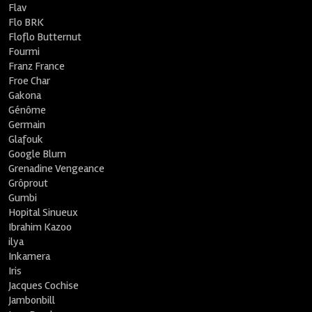
Flav
Flo BRK
Floflo Butternut
Fourmi
Franz France
Froe Char
Gakona
Génôme
Germain
Glafouk
Google Blum
Grenadine Vengeance
Grôprout
Gumbi
Hopital Sinueux
Ibrahim Kazoo
ilya
Inkamera
Iris
Jacques Cochise
Jambonbill