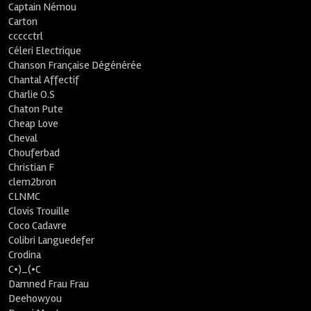
Captain Némou
Carton
ccccctrl
Céleri Electrique
Chanson Française Dégénérée
Chantal Affectif
Charlie O.S
Chaton Pute
Cheap Love
Cheval
Chouferbad
Christian F
clem2bron
CLNMC
Clovis Trouille
Coco Cadavre
Colibri Languedefer
Crodina
C•)_(•C
Damned Frau Frau
Deehowyou