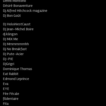
Denni Montono
Désiré Bonaventure
Dj Alfred Hitchcock magazine
DJ Bon Goût
DJ HoloWestCaust
DJ Jean-Michel Boire
dj klingon
DJ MiX Me
DJ Mmmmmmhh
Dj No Breakfast
DJ Pute-Acier
DJ-PIE
DJGrigri
Dominique Thomas
Eat Rabbit
Edmond Leprince
Eva
EYE
Fée Fécale
fildentaire
Fita