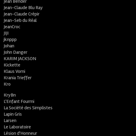
Jean Bender
Jean-Claude Blu Ray
Jean-Claude Crépir
Jean-Seb du Réal
JeanCroc
JIJI
jknppp
Johan
John Danger
KARIM JACKSON
Kickette
Klaus Vomi
Krania Trieffer
Kro
KryBn
L'Enfant Fourmi
La Société des Simplistes
Lapin Gris
Larsen
Le Laboratoire
Lésion d'Honneur