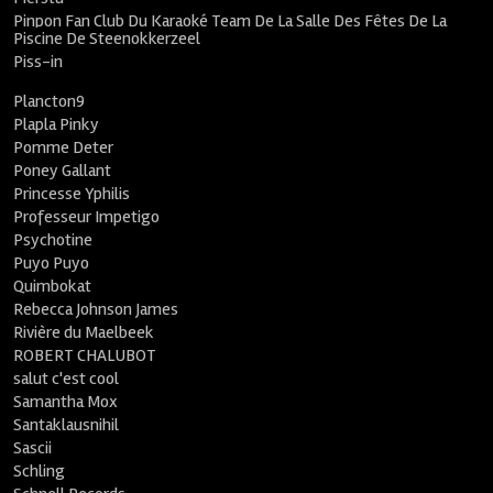
Pinpon Fan Club Du Karaoké Team De La Salle Des Fêtes De La
Piscine De Steenokkerzeel
Piss-in
Plancton9
Plapla Pinky
Pomme Deter
Poney Gallant
Princesse Yphilis
Professeur Impetigo
Psychotine
Puyo Puyo
Quimbokat
Rebecca Johnson James
Rivière du Maelbeek
ROBERT CHALUBOT
salut c'est cool
Samantha Mox
Santaklausnihil
Sascii
Schling