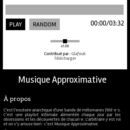
00:00
03:32
PLAY
RANDOM
x1.00
Contribué par
:
Glafouk
Télécharger
Musique Approximative
À propos
C'est l'exutoire anarchique d'une bande de mélomanes fêlé⋅e⋅s.
C’est une playlist infernale alimentée chaque jour par les
obsessions et les découvertes de chacun⋅e. L’arbitraire y est roi
et on s’y amuse bien : c’est Musique Approximative.