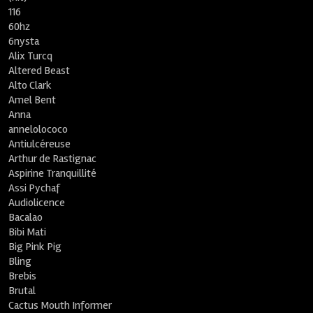
116
60hz
6nysta
Alix Turcq
Altered Beast
Alto Clark
Amel Bent
Anna
annelolococo
Antiulcéreuse
Arthur de Rastignac
Aspirine Tranquillité
Assi Pychaf
Audiolicence
Bacalao
Bibi Mati
Big Pink Pig
Bling
Brebis
Brutal
Cactus Mouth Informer