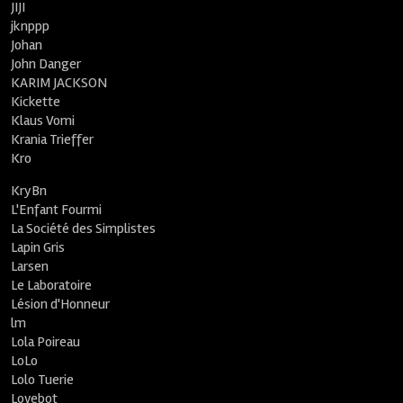
JIJI
jknppp
Johan
John Danger
KARIM JACKSON
Kickette
Klaus Vomi
Krania Trieffer
Kro
KryBn
L'Enfant Fourmi
La Société des Simplistes
Lapin Gris
Larsen
Le Laboratoire
Lésion d'Honneur
lm
Lola Poireau
LoLo
Lolo Tuerie
Lovebot