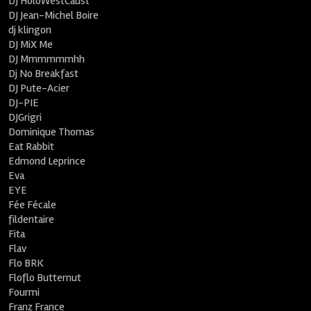
DJ HoloWestCaust
DJ Jean-Michel Boire
dj klingon
DJ MiX Me
DJ Mmmmmmhh
Dj No Breakfast
DJ Pute-Acier
DJ-PIE
DJGrigri
Dominique Thomas
Eat Rabbit
Edmond Leprince
Eva
EYE
Fée Fécale
fildentaire
Fita
Flav
Flo BRK
Floflo Butternut
Fourmi
Franz France