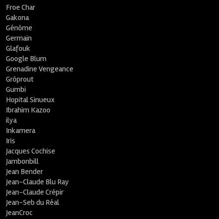
Froe Char
Gakona
Génôme
Germain
Glafouk
Google Blum
Grenadine Vengeance
Grôprout
Gumbi
Hopital Sinueux
Ibrahim Kazoo
ilya
Inkamera
Iris
Jacques Cochise
Jambonbill
Jean Bender
Jean-Claude Blu Ray
Jean-Claude Crépir
Jean-Seb du Réal
JeanCroc