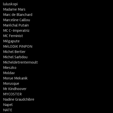
luluskopi
Madame Mars
Marc de Blanchard
Marceline Caillou
Maréchal Putain
MC C-Imperatriz
MC Feminist
Mégapute
MéLODiK PiNPON
Michel Bertier
Michel Sarbdou
Micheldetrentemoult
Mieszko
Moldav
Morue Mekanik
Morusque
Mr Kindhoover
MYCOSTER
Nadine Graudchibre
Napel
NATE