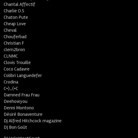
Chantal Affectif
Charlie O.S
Chaton Pute
Cheap Love
Cheval
Chouferbad
Christian F
clem2bron
CLNMC
Clovis Trouille
Coco Cadavre
Colibri Languedefer
Crodina
C•)_(•C
Damned Frau Frau
Deehowyou
Denni Montono
Désiré Bonaventure
Dj Alfred Hitchcock magazine
DJ Bon Goût