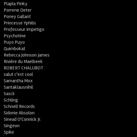
Plapla Pinky
Pomme Deter
Poney Gallant
Princesse Yphilis
Professeur Impetigo
Psychotine
Puyo Puyo
Quimbokat
Rebecca Johnson James
Rivière du Maelbeek
ROBERT CHALUBOT
salut c'est cool
Samantha Mox
Santaklausnihil
Sascii
Schling
Schnell Records
Sidonie Absolon
Sinead O'Connick Jr.
Singeon
Spike