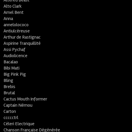
Altered Beast
Alto Clark
Amel Bent
Anna
annelolococo
Antiulcéreuse
Arthur de Rastignac
Aspirine Tranquillité
Assi Pychaf
Audiolicence
Bacalao
Bibi Mati
Big Pink Pig
Bling
Brebis
Brutal
Cactus Mouth Informer
Captain Némou
Carton
ccccctrl
Céleri Electrique
Chanson Française Dégénérée