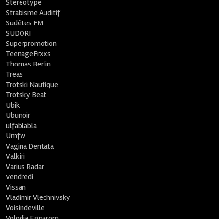
Stereotype
Strabisme Auditif
Sudètes FM
SUDORI
Superpromotion
TeenageFrxxs
Thomas Berlin
Treas
Trotski Nautique
Trotsky Beat
Ubik
Ubunoir
ulfablabla
Umfw
Vagina Dentata
Valkiri
Varius Radar
Vendredi
Vissan
Vladimir Vlechnivsky
Voisindeville
Volodia Egnarom