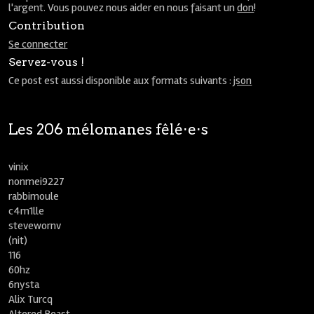
l'argent. Vous pouvez nous aider en nous faisant un
don
!
Contribution
Se connecter
Servez-vous !
Ce post est aussi disponible aux formats suivants :
json
Les 206 mélomanes fêlé⋅e⋅s
vinix
nonmei9227
rabbimoule
c4m1lle
stevewornv
(nit)
116
60hz
6nysta
Alix Turcq