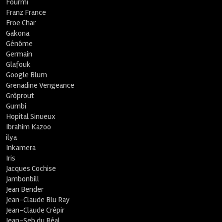
Fourmi
Franz France
Froe Char
Gakona
Génôme
Germain
Glafouk
Google Blum
Grenadine Vengeance
Grôprout
Gumbi
Hopital Sinueux
Ibrahim Kazoo
ilya
Inkamera
Iris
Jacques Cochise
Jambonbill
Jean Bender
Jean-Claude Blu Ray
Jean-Claude Crépir
Jean-Seb du Réal