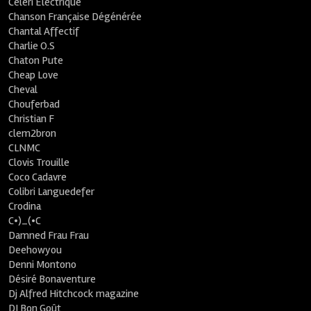
Céleri Electrique
Chanson Française Dégénérée
Chantal Affectif
Charlie O.S
Chaton Pute
Cheap Love
Cheval
Chouferbad
Christian F
clem2bron
CLNMC
Clovis Trouille
Coco Cadavre
Colibri Languedefer
Crodina
C•)_(•C
Damned Frau Frau
Deehowyou
Denni Montono
Désiré Bonaventure
Dj Alfred Hitchcock magazine
DJ Bon Goût