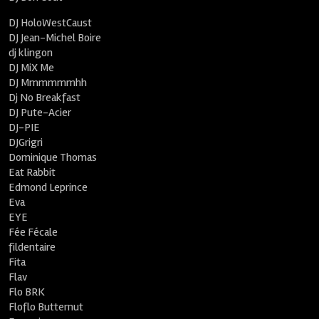
DJ HoloWestCaust
DJ Jean-Michel Boire
dj klingon
DJ MiX Me
DJ Mmmmmmhh
Dj No Breakfast
DJ Pute-Acier
DJ-PIE
DJGrigri
Dominique Thomas
Eat Rabbit
Edmond Leprince
Eva
EYE
Fée Fécale
fildentaire
Fita
Flav
Flo BRK
Floflo Butternut