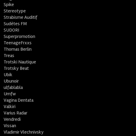
Spike
Stereotype
Strabisme Auditif
Sudètes FM
SUDORI
Superpromotion
TeenageFrxxs
Thomas Berlin
Treas
Trotski Nautique
Trotsky Beat
Ubik
Ubunoir
ulfablabla
Umfw
Vagina Dentata
Valkiri
Varius Radar
Vendredi
Vissan
Vladimir Vlechnivsky