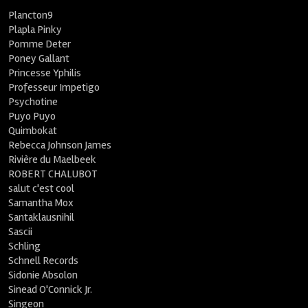
Plancton9
Plapla Pinky
Pomme Deter
Poney Gallant
Princesse Yphilis
Professeur Impetigo
Psychotine
Puyo Puyo
Quimbokat
Rebecca Johnson James
Rivière du Maelbeek
ROBERT CHALUBOT
salut c'est cool
Samantha Mox
Santaklausnihil
Sascii
Schling
Schnell Records
Sidonie Absolon
Sinead O'Connick Jr.
Singeon