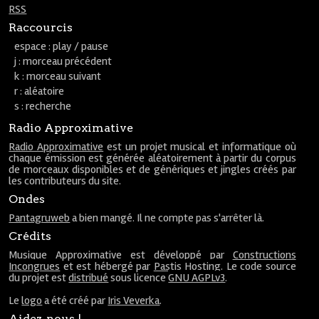
RSS
Raccourcis
espace : play / pause
j : morceau précédent
k : morceau suivant
r : aléatoire
s : recherche
Radio Approximative
Radio Approximative
est un projet musical et informatique où
chaque émission est générée aléatoirement à partir du corpus
de morceaux disponibles et de génériques et jingles créés par
les contributeurs du site.
Ondes
Pantagruweb
a bien mangé. Il ne compte pas s'arrêter là.
Crédits
Musique Approximative est développé par
Constructions
Incongrues
et est hébergé par
Pastis Hosting
. Le code source
du projet est
distribué
sous licence
GNU AGPLv3
.
Le
logo
a été créé par
Iris Veverka
.
Aidez-nous !