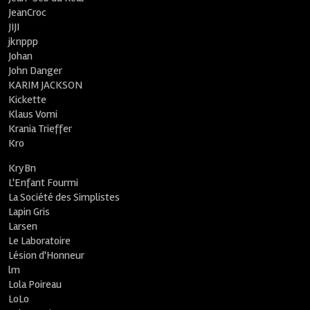
JeanCroc
JIJI
jknppp
Johan
John Danger
KARIM JACKSON
Kickette
Klaus Vomi
Krania Trieffer
Kro
KryBn
L'Enfant Fourmi
La Société des Simplistes
Lapin Gris
Larsen
Le Laboratoire
Lésion d'Honneur
lm
Lola Poireau
LoLo