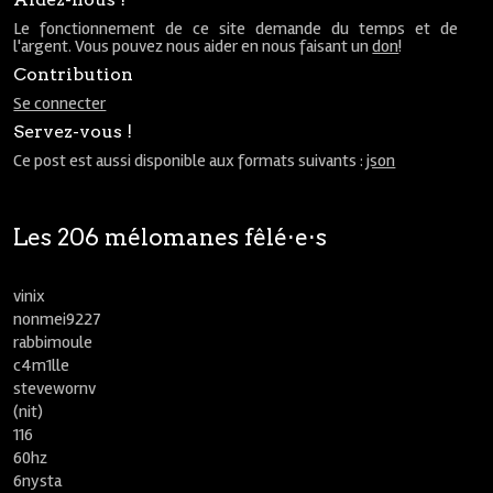
Le fonctionnement de ce site demande du temps et de
l'argent. Vous pouvez nous aider en nous faisant un
don
!
Contribution
Se connecter
Servez-vous !
Ce post est aussi disponible aux formats suivants :
json
Les 206 mélomanes fêlé⋅e⋅s
vinix
nonmei9227
rabbimoule
c4m1lle
stevewornv
(nit)
116
60hz
6nysta