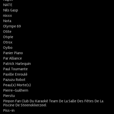
NATE
Nils Gasp
nixxx
Nota
Olympe 69
Otite
Otqrie
Otrox
Oyibo
Panier Piano
Par Alliance
Patrick Harlequin
Paul Tournante
Paxille Enroulé
Pazuzu Robot
Peau(x) Morte(s)
Pierre-Guilhem
Pierstu
Pinpon Fan Club Du Karaoké Team De La Salle Des Fêtes De La
Piscine De Steenokkerzeel
Piss-in