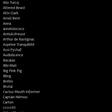
Alix Turcq
Altered Beast
Alto Clark
Amel Bent
Anna
annelolococo
Antiulcéreuse
Arthur de Rastignac
Aspirine Tranquillité
Assi Pychaf
Audiolicence
Bacalao
Bibi Mati
Big Pink Pig
Bling
Brebis
Brutal
Cactus Mouth Informer
Captain Némou
Carton
ccccctrl