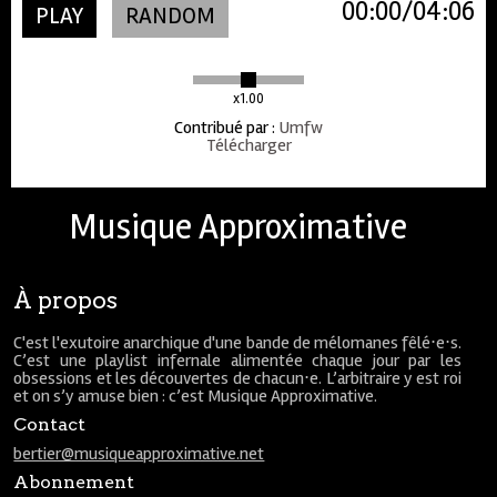
00:00
04:06
PLAY
RANDOM
x1.00
Contribué par
:
Umfw
Télécharger
Musique Approximative
À propos
C'est l'exutoire anarchique d'une bande de mélomanes fêlé⋅e⋅s.
C’est une playlist infernale alimentée chaque jour par les
obsessions et les découvertes de chacun⋅e. L’arbitraire y est roi
et on s’y amuse bien : c’est Musique Approximative.
Contact
bertier@musiqueapproximative.net
Abonnement