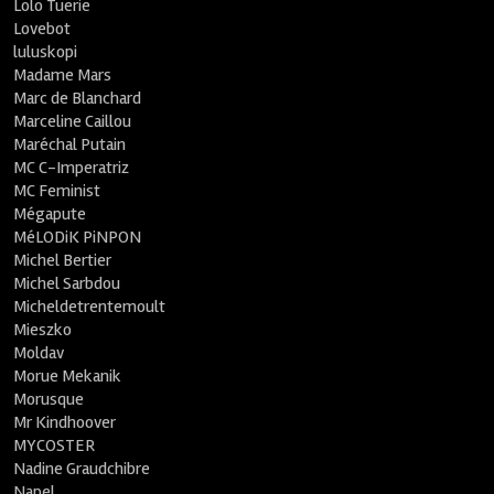
Lolo Tuerie
Lovebot
luluskopi
Madame Mars
Marc de Blanchard
Marceline Caillou
Maréchal Putain
MC C-Imperatriz
MC Feminist
Mégapute
MéLODiK PiNPON
Michel Bertier
Michel Sarbdou
Micheldetrentemoult
Mieszko
Moldav
Morue Mekanik
Morusque
Mr Kindhoover
MYCOSTER
Nadine Graudchibre
Napel