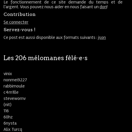
Le fonctionnement de ce site demande du temps et de
l'argent. Vous pouvez nous aider en nous faisant un
don
!
Contribution
Se connecter
Servez-vous !
Ce post est aussi disponible aux formats suivants :
json
Les 206 mélomanes fêlé⋅e⋅s
vinix
nonmei9227
rabbimoule
c4m1lle
stevewornv
(nit)
116
60hz
6nysta
Alix Turcq