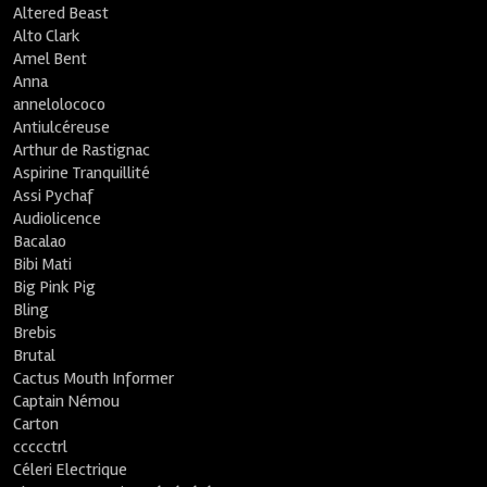
Altered Beast
Alto Clark
Amel Bent
Anna
annelolococo
Antiulcéreuse
Arthur de Rastignac
Aspirine Tranquillité
Assi Pychaf
Audiolicence
Bacalao
Bibi Mati
Big Pink Pig
Bling
Brebis
Brutal
Cactus Mouth Informer
Captain Némou
Carton
ccccctrl
Céleri Electrique