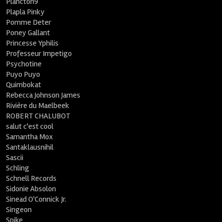
Plancton9
Plapla Pinky
Pomme Deter
Poney Gallant
Princesse Yphilis
Professeur Impetigo
Psychotine
Puyo Puyo
Quimbokat
Rebecca Johnson James
Rivière du Maelbeek
ROBERT CHALUBOT
salut c'est cool
Samantha Mox
Santaklausnihil
Sascii
Schling
Schnell Records
Sidonie Absolon
Sinead O'Connick Jr.
Singeon
Spike