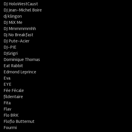
DJ HoloWestCaust
DJ Jean-Michel Boire
dj klingon
DJ MiX Me
DJ Mmmmmmhh
Dj No Breakfast
DJ Pute-Acier
DJ-PIE
DJGrigri
Dominique Thomas
Eat Rabbit
Edmond Leprince
Eva
EYE
Fée Fécale
fildentaire
Fita
Flav
Flo BRK
Floflo Butternut
Fourmi