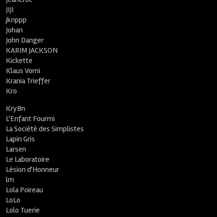
JIJI
jknppp
Johan
John Danger
KARIM JACKSON
Kickette
Klaus Vomi
Krania Trieffer
Kro
KryBn
L'Enfant Fourmi
La Société des Simplistes
Lapin Gris
Larsen
Le Laboratoire
Lésion d'Honneur
lm
Lola Poireau
LoLo
Lolo Tuerie