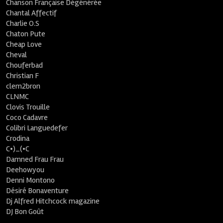
Chanson Française Dégénérée
Chantal Affectif
Charlie O.S
Chaton Pute
Cheap Love
Cheval
Chouferbad
Christian F
clem2bron
CLNMC
Clovis Trouille
Coco Cadavre
Colibri Languedefer
Crodina
C•)_(•C
Damned Frau Frau
Deehowyou
Denni Montono
Désiré Bonaventure
Dj Alfred Hitchcock magazine
DJ Bon Goût