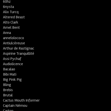
60hz
6nysta
Alix Turcq
Altered Beast
Alto Clark
Amel Bent
Anna
annelolococo
Antiulcéreuse
Arthur de Rastignac
Aspirine Tranquillité
Assi Pychaf
Audiolicence
Bacalao
Bibi Mati
Big Pink Pig
Bling
Brebis
Brutal
Cactus Mouth Informer
Captain Némou
Carton