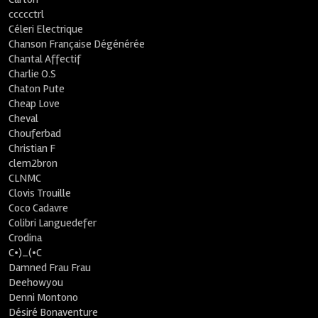
ccccctrl
Céleri Electrique
Chanson Française Dégénérée
Chantal Affectif
Charlie O.S
Chaton Pute
Cheap Love
Cheval
Chouferbad
Christian F
clem2bron
CLNMC
Clovis Trouille
Coco Cadavre
Colibri Languedefer
Crodina
C•)_(•C
Damned Frau Frau
Deehowyou
Denni Montono
Désiré Bonaventure