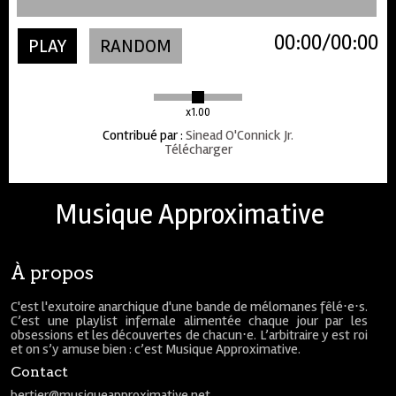
00:00
00:00
PLAY
RANDOM
x1.00
Contribué par
:
Sinead O'Connick Jr.
Télécharger
Musique Approximative
À propos
C'est l'exutoire anarchique d'une bande de mélomanes fêlé⋅e⋅s.
C’est une playlist infernale alimentée chaque jour par les
obsessions et les découvertes de chacun⋅e. L’arbitraire y est roi
et on s’y amuse bien : c’est Musique Approximative.
Contact
bertier@musiqueapproximative.net