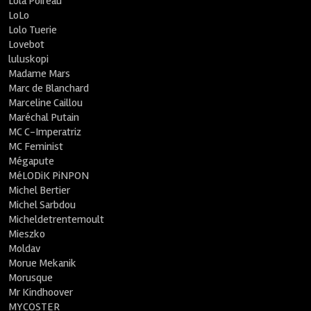
Lola Poireau
LoLo
Lolo Tuerie
Lovebot
luluskopi
Madame Mars
Marc de Blanchard
Marceline Caillou
Maréchal Putain
MC C-Imperatriz
MC Feminist
Mégapute
MéLODiK PiNPON
Michel Bertier
Michel Sarbdou
Micheldetrentemoult
Mieszko
Moldav
Morue Mekanik
Morusque
Mr Kindhoover
MYCOSTER