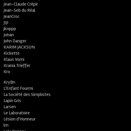
Jean-Claude Crépir
Jean-Seb du Réal
JeanCroc
JIJI
jknppp
Johan
John Danger
KARIM JACKSON
Kickette
Klaus Vomi
Krania Trieffer
Kro
KryBn
L'Enfant Fourmi
La Société des Simplistes
Lapin Gris
Larsen
Le Laboratoire
Lésion d'Honneur
lm