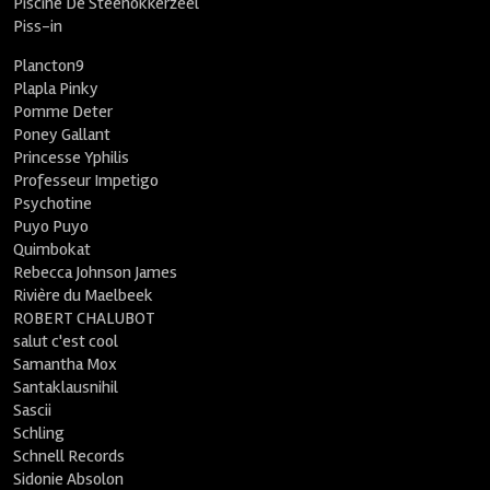
Piscine De Steenokkerzeel
Piss-in
Plancton9
Plapla Pinky
Pomme Deter
Poney Gallant
Princesse Yphilis
Professeur Impetigo
Psychotine
Puyo Puyo
Quimbokat
Rebecca Johnson James
Rivière du Maelbeek
ROBERT CHALUBOT
salut c'est cool
Samantha Mox
Santaklausnihil
Sascii
Schling
Schnell Records
Sidonie Absolon