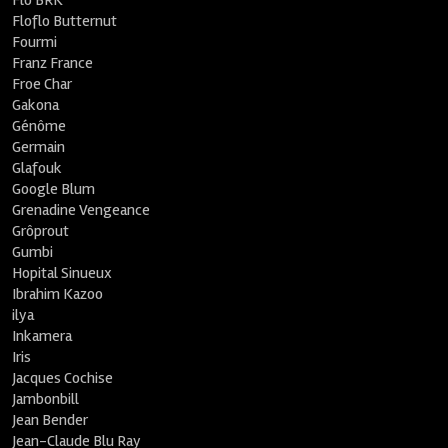
Flo BRK
Floflo Butternut
Fourmi
Franz France
Froe Char
Gakona
Génôme
Germain
Glafouk
Google Blum
Grenadine Vengeance
Grôprout
Gumbi
Hopital Sinueux
Ibrahim Kazoo
ilya
Inkamera
Iris
Jacques Cochise
Jambonbill
Jean Bender
Jean-Claude Blu Ray