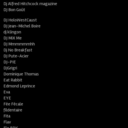
Dj Alfred Hitchcock magazine
DJ Bon Goût
DJ HoloWestCaust
DJ Jean-Michel Boire
dj klingon
DJ MiX Me
DJ Mmmmmmhh
Dj No Breakfast
DJ Pute-Acier
DJ-PIE
DJGrigri
Dominique Thomas
Eat Rabbit
Edmond Leprince
Eva
EYE
Fée Fécale
fildentaire
Fita
Flav