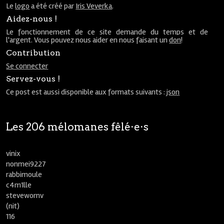
Le
logo
a été créé par
Iris Veverka
.
Aidez-nous !
Le fonctionnement de ce site demande du temps et de
l'argent. Vous pouvez nous aider en nous faisant un
don
!
Contribution
Se connecter
Servez-vous !
Ce post est aussi disponible aux formats suivants :
json
Les 206 mélomanes fêlé⋅e⋅s
vinix
nonmei9227
rabbimoule
c4m1lle
stevewornv
(nit)
116