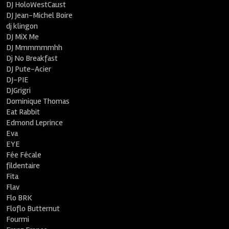
DJ HoloWestCaust
DJ Jean-Michel Boire
dj klingon
DJ MiX Me
DJ Mmmmmmhh
Dj No Breakfast
DJ Pute-Acier
DJ-PIE
DJGrigri
Dominique Thomas
Eat Rabbit
Edmond Leprince
Eva
EYE
Fée Fécale
fildentaire
Fita
Flav
Flo BRK
Floflo Butternut
Fourmi