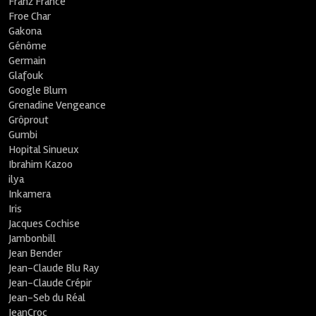
Franz France
Froe Char
Gakona
Génôme
Germain
Glafouk
Google Blum
Grenadine Vengeance
Grôprout
Gumbi
Hopital Sinueux
Ibrahim Kazoo
ilya
Inkamera
Iris
Jacques Cochise
Jambonbill
Jean Bender
Jean-Claude Blu Ray
Jean-Claude Crépir
Jean-Seb du Réal
JeanCroc