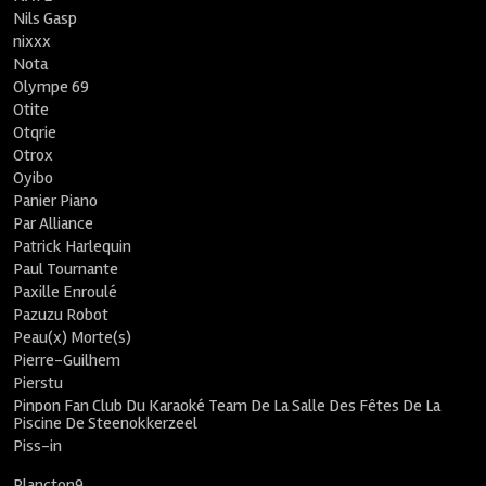
Nils Gasp
nixxx
Nota
Olympe 69
Otite
Otqrie
Otrox
Oyibo
Panier Piano
Par Alliance
Patrick Harlequin
Paul Tournante
Paxille Enroulé
Pazuzu Robot
Peau(x) Morte(s)
Pierre-Guilhem
Pierstu
Pinpon Fan Club Du Karaoké Team De La Salle Des Fêtes De La
Piscine De Steenokkerzeel
Piss-in
Plancton9