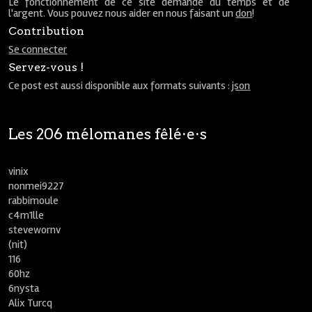
Le fonctionnement de ce site demande du temps et de
l'argent. Vous pouvez nous aider en nous faisant un
don
!
Contribution
Se connecter
Servez-vous !
Ce post est aussi disponible aux formats suivants :
json
Les 206 mélomanes fêlé⋅e⋅s
vinix
nonmei9227
rabbimoule
c4m1lle
stevewornv
(nit)
116
60hz
6nysta
Alix Turcq