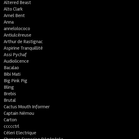
Altered Beast
Alto Clark
Amel Bent
Anna
annelolococo
Antiulcéreuse
Arthur de Rastignac
Aspirine Tranquillité
Assi Pychaf
Audiolicence
Bacalao
Bibi Mati
Big Pink Pig
Bling
Brebis
Brutal
Cactus Mouth Informer
Captain Némou
Carton
ccccctrl
Céleri Electrique