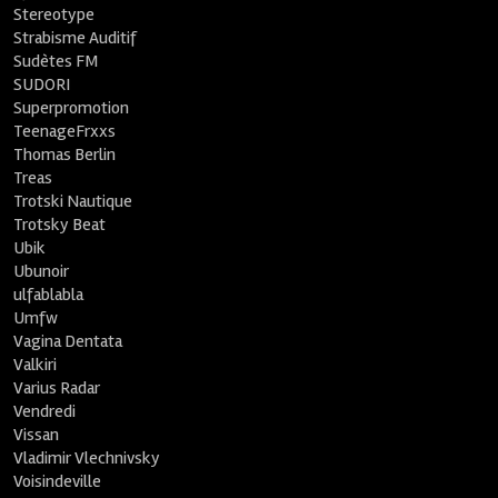
Stereotype
Strabisme Auditif
Sudètes FM
SUDORI
Superpromotion
TeenageFrxxs
Thomas Berlin
Treas
Trotski Nautique
Trotsky Beat
Ubik
Ubunoir
ulfablabla
Umfw
Vagina Dentata
Valkiri
Varius Radar
Vendredi
Vissan
Vladimir Vlechnivsky
Voisindeville