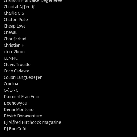
Chanson Française Dégénérée
Chantal Affectif
Charlie O.S
Chaton Pute
Cheap Love
Cheval
Chouferbad
Christian F
clem2bron
CLNMC
Clovis Trouille
Coco Cadavre
Colibri Languedefer
Crodina
C•)_(•C
Damned Frau Frau
Deehowyou
Denni Montono
Désiré Bonaventure
Dj Alfred Hitchcock magazine
DJ Bon Goût