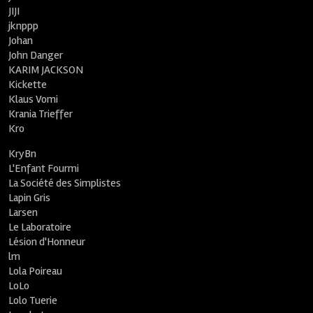
JIJI
jknppp
Johan
John Danger
KARIM JACKSON
Kickette
Klaus Vomi
Krania Trieffer
Kro
KryBn
L'Enfant Fourmi
La Société des Simplistes
Lapin Gris
Larsen
Le Laboratoire
Lésion d'Honneur
lm
Lola Poireau
LoLo
Lolo Tuerie