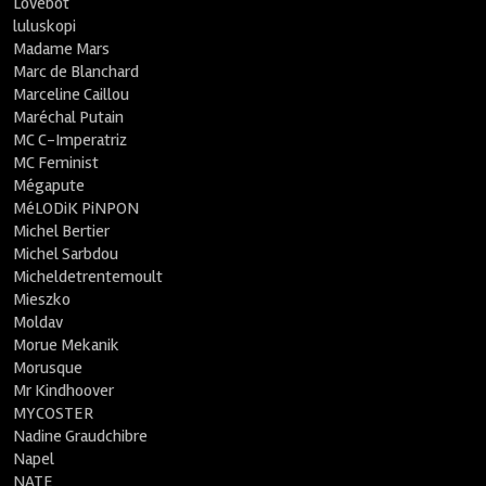
Lovebot
luluskopi
Madame Mars
Marc de Blanchard
Marceline Caillou
Maréchal Putain
MC C-Imperatriz
MC Feminist
Mégapute
MéLODiK PiNPON
Michel Bertier
Michel Sarbdou
Micheldetrentemoult
Mieszko
Moldav
Morue Mekanik
Morusque
Mr Kindhoover
MYCOSTER
Nadine Graudchibre
Napel
NATE