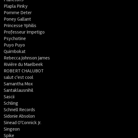
Plapla Pinky
Pomme Deter
Poney Gallant
Princesse Yphilis
Professeur Impetigo
Psychotine
Puyo Puyo
Quimbokat
Rebecca Johnson James
Rivière du Maelbeek
ROBERT CHALUBOT
salut c'est cool
Samantha Mox
Santaklausnihil
Sascii
Schling
Schnell Records
Sidonie Absolon
Sinead O'Connick Jr.
Singeon
Spike