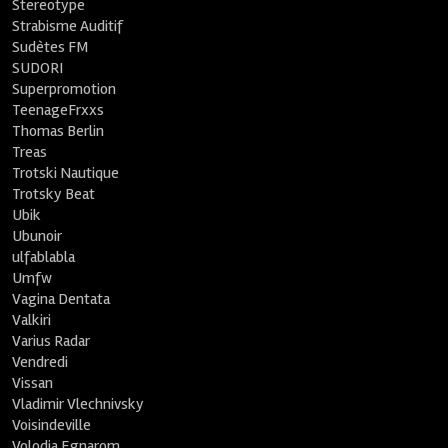
Stereotype
Strabisme Auditif
Sudètes FM
SUDORI
Superpromotion
TeenageFrxxs
Thomas Berlin
Treas
Trotski Nautique
Trotsky Beat
Ubik
Ubunoir
ulfablabla
Umfw
Vagina Dentata
Valkiri
Varius Radar
Vendredi
Vissan
Vladimir Vlechnivsky
Voisindeville
Volodia Egnarom