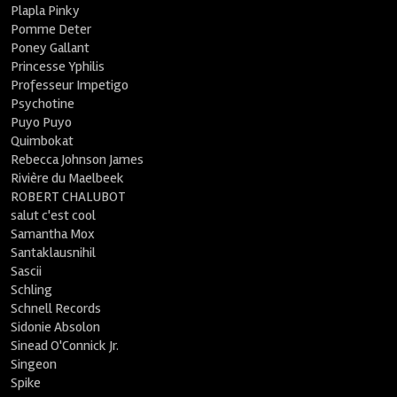
Plapla Pinky
Pomme Deter
Poney Gallant
Princesse Yphilis
Professeur Impetigo
Psychotine
Puyo Puyo
Quimbokat
Rebecca Johnson James
Rivière du Maelbeek
ROBERT CHALUBOT
salut c'est cool
Samantha Mox
Santaklausnihil
Sascii
Schling
Schnell Records
Sidonie Absolon
Sinead O'Connick Jr.
Singeon
Spike