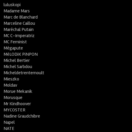
luluskopi
Madame Mars
Marc de Blanchard
Marceline Caillou
Maréchal Putain
MC C-Imperatriz
MC Feminist
Mégapute
MéLODiK PiNPON
Michel Bertier
Michel Sarbdou
Micheldetrentemoult
Mieszko
Moldav
Morue Mekanik
Morusque
Mr Kindhoover
MYCOSTER
Nadine Graudchibre
Napel
NATE