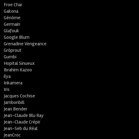
Froe Char
Gakona
Génôme
Germain
Glafouk
Google Blum
Grenadine Vengeance
Grôprout
Gumbi
Hopital Sinueux
Ibrahim Kazoo
ilya
Inkamera
Iris
Jacques Cochise
Jambonbill
Jean Bender
Jean-Claude Blu Ray
Jean-Claude Crépir
Jean-Seb du Réal
JeanCroc