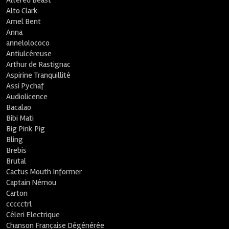
Altered Beast
Alto Clark
Amel Bent
Anna
annelolococo
Antiulcéreuse
Arthur de Rastignac
Aspirine Tranquillité
Assi Pychaf
Audiolicence
Bacalao
Bibi Mati
Big Pink Pig
Bling
Brebis
Brutal
Cactus Mouth Informer
Captain Némou
Carton
ccccctrl
Céleri Electrique
Chanson Française Dégénérée