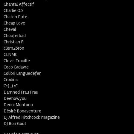
Chantal Affectif
Charlie O.S
Chaton Pute
Cheap Love
Cheval
Chouferbad
Christian F
clem2bron
CLNMC
Clovis Trouille
Coco Cadavre
Colibri Languedefer
Crodina
C•)_(•C
Damned Frau Frau
Deehowyou
Denni Montono
Désiré Bonaventure
Dj Alfred Hitchcock magazine
DJ Bon Goût