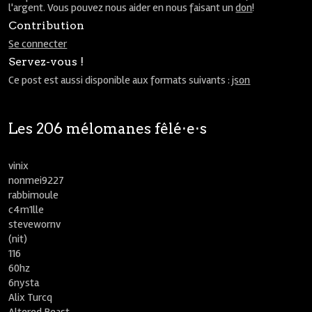
l'argent. Vous pouvez nous aider en nous faisant un
don
!
Contribution
Se connecter
Servez-vous !
Ce post est aussi disponible aux formats suivants :
json
Les 206 mélomanes fêlé⋅e⋅s
vinix
nonmei9227
rabbimoule
c4m1lle
stevewornv
(nit)
116
60hz
6nysta
Alix Turcq