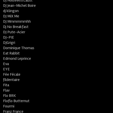
DJ HoloWestCaust
DJ Jean-Michel Boire
dj klingon
DJ MiX Me
DJ Mmmmmmhh
Dj No Breakfast
DJ Pute-Acier
DJ-PIE
DJGrigri
Dominique Thomas
Eat Rabbit
Edmond Leprince
Eva
EYE
Fée Fécale
fildentaire
Fita
Flav
Flo BRK
Floflo Butternut
Fourmi
Franz France