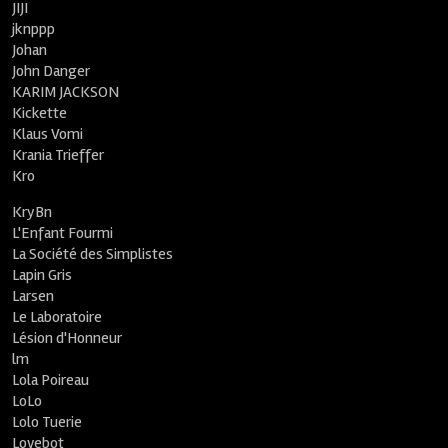
JIJI
jknppp
Johan
John Danger
KARIM JACKSON
Kickette
Klaus Vomi
Krania Trieffer
Kro
KryBn
L'Enfant Fourmi
La Société des Simplistes
Lapin Gris
Larsen
Le Laboratoire
Lésion d'Honneur
lm
Lola Poireau
LoLo
Lolo Tuerie
Lovebot