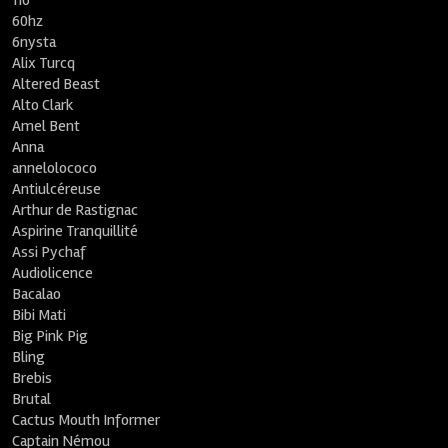
116
60hz
6nysta
Alix Turcq
Altered Beast
Alto Clark
Amel Bent
Anna
annelolococo
Antiulcéreuse
Arthur de Rastignac
Aspirine Tranquillité
Assi Pychaf
Audiolicence
Bacalao
Bibi Mati
Big Pink Pig
Bling
Brebis
Brutal
Cactus Mouth Informer
Captain Némou