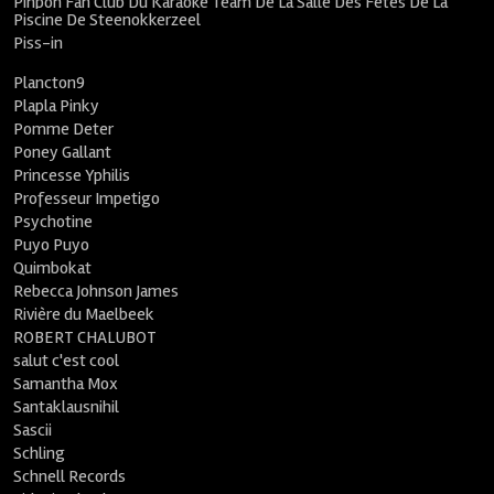
Pinpon Fan Club Du Karaoké Team De La Salle Des Fêtes De La
Piscine De Steenokkerzeel
Piss-in
Plancton9
Plapla Pinky
Pomme Deter
Poney Gallant
Princesse Yphilis
Professeur Impetigo
Psychotine
Puyo Puyo
Quimbokat
Rebecca Johnson James
Rivière du Maelbeek
ROBERT CHALUBOT
salut c'est cool
Samantha Mox
Santaklausnihil
Sascii
Schling
Schnell Records