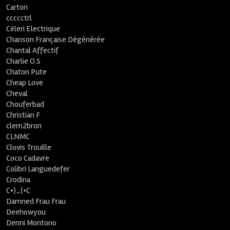
Carton
ccccctrl
Céleri Electrique
Chanson Française Dégénérée
Chantal Affectif
Charlie O.S
Chaton Pute
Cheap Love
Cheval
Chouferbad
Christian F
clem2bron
CLNMC
Clovis Trouille
Coco Cadavre
Colibri Languedefer
Crodina
C•)_(•C
Damned Frau Frau
Deehowyou
Denni Montono