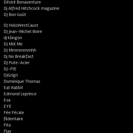
Désiré Bonaventure
Dj Alfred Hitchcock magazine
DJ Bon Goût
DJ HoloWestCaust
DJ Jean-Michel Boire
dj klingon
DJ MiX Me
DJ Mmmmmmhh
Dj No Breakfast
DJ Pute-Acier
DJ-PIE
DJGrigri
Dominique Thomas
Eat Rabbit
Edmond Leprince
Eva
EYE
Fée Fécale
fildentaire
Fita
Flav