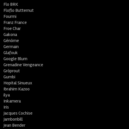
Flo BRK
Floflo Butternut
Fourmi
Franz France
Froe Char
Gakona
Génôme
Germain
Glafouk
Google Blum
Grenadine Vengeance
Grôprout
Gumbi
Hopital Sinueux
Ibrahim Kazoo
ilya
Inkamera
Iris
Jacques Cochise
Jambonbill
Jean Bender