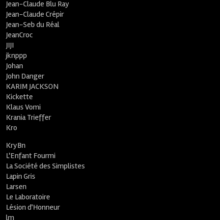
Jean-Claude Blu Ray
Jean-Claude Crépir
Jean-Seb du Réal
JeanCroc
JIJI
jknppp
Johan
John Danger
KARIM JACKSON
Kickette
Klaus Vomi
Krania Trieffer
Kro
KryBn
L'Enfant Fourmi
La Société des Simplistes
Lapin Gris
Larsen
Le Laboratoire
Lésion d'Honneur
lm