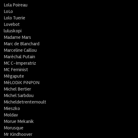
Lola Poireau
LoLo
Lolo Tuerie
Lovebot
luluskopi
Madame Mars
Marc de Blanchard
Marceline Caillou
Maréchal Putain
MC C-Imperatriz
MC Feminist
Mégapute
MéLODiK PiNPON
Michel Bertier
Michel Sarbdou
Micheldetrentemoult
Mieszko
Moldav
Morue Mekanik
Morusque
Mr Kindhoover