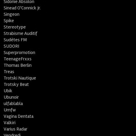
Sidonie Absolon
Sinead O'Connick Jr.
Singeon
Spike
Stereotype
Strabisme Auditif
Sudètes FM
SUDORI
Superpromotion
TeenageFrxxs
Thomas Berlin
Treas
Trotski Nautique
Trotsky Beat
Ubik
Ubunoir
ulfablabla
Umfw
Vagina Dentata
Valkiri
Varius Radar
Vendredi