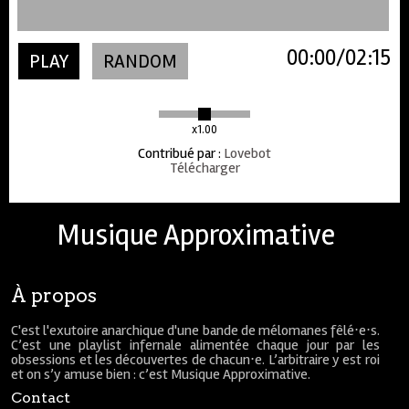
00:00
02:15
PLAY
RANDOM
x1.00
Contribué par
:
Lovebot
Télécharger
Musique Approximative
À propos
C'est l'exutoire anarchique d'une bande de mélomanes fêlé⋅e⋅s.
C’est une playlist infernale alimentée chaque jour par les
obsessions et les découvertes de chacun⋅e. L’arbitraire y est roi
et on s’y amuse bien : c’est Musique Approximative.
Contact