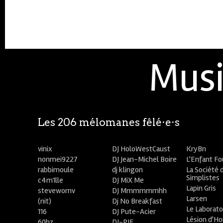
Musi
Les 206 mélomanes fêlé⋅e⋅s
vinix
DJ HoloWestCaust
KryBn
nonmei9227
DJ Jean-Michel Boire
L'Enfant F
rabbimoule
dj klingon
La Société 
Simplistes
c4m1lle
DJ MiX Me
Lapin Gris
stevewornv
DJ Mmmmmmhh
Larsen
(nit)
Dj No Breakfast
Le Laborato
116
DJ Pute-Acier
Lésion d'H
60hz
DJ-PIE