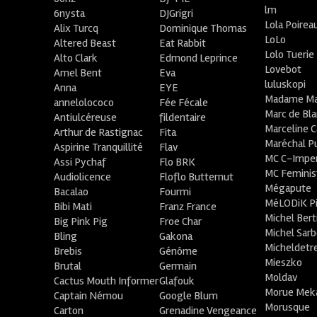
lm
6nysta
DJGrigri
Lola Poirea
Alix Turcq
Dominique Thomas
LoLo
Altered Beast
Eat Rabbit
Lolo Tuerie
Alto Clark
Edmond Leprince
Lovebot
Amel Bent
Eva
luluskopi
Anna
EYE
Madame Ma
annelolococo
Fée Fécale
Marc de Bl
Antiulcéreuse
fildentaire
Marceline C
Arthur de Rastignac
Fita
Maréchal P
Aspirine Tranquillité
Flav
MC C-Imper
Assi Pychaf
Flo BRK
MC Feminis
Audiolicence
Floflo Butternut
Mégapute
Bacalao
Fourmi
MéLODiK 
Bibi Mati
Franz France
Michel Bert
Big Pink Pig
Froe Char
Michel Sar
Bling
Gakona
Micheldetr
Brebis
Génôme
Mieszko
Brutal
Germain
Moldav
Cactus Mouth Informer
Glafouk
Morue Mek
Captain Némou
Google Blum
Morusque
Carton
Grenadine Vengeance