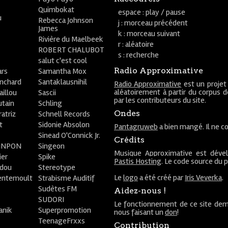
Quimbokat
espace : play / pause
u
Rebecca Johnson
j : morceau précédent
James
k : morceau suivant
Rivière du Maelbeek
r : aléatoire
ROBERT CHALUBOT
s : recherche
salut c'est cool
Radio Approximative
rs
Samantha Mox
anchard
Santaklausnihil
Radio Approximative
est un projet
aléatoirement à partir du corpus 
aillou
Sascii
par les contributeurs du site.
utain
Schling
Ondes
atriz
Schnell Records
t
Sidonie Absolon
Pantagruweb
a bien mangé. Il ne co
Sinead O'Connick Jr.
Crédits
PiNPON
Singeon
Musique Approximative est déve
ier
Spike
Pastis Hosting
. Le code source du 
bdou
Stereotype
Le
logo
a été créé par
Iris Veverka
.
entemoult
Strabisme Auditif
Sudètes FM
Aidez-nous !
SUDORI
Le fonctionnement de ce site dem
anik
Superpromotion
nous faisant un
don
!
TeenageFrxxs
Contribution