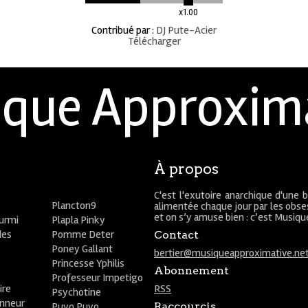
x1.00
Contribué par
:
DJ Pute-Acier
Télécharger
que Approxim
À propos
C'est l'exutoire anarchique d'une 
Plancton9
alimentée chaque jour par les obses
et on s’y amuse bien : c’est Musiq
ourmi
Plapla Pinky
des
Pomme Deter
Contact
Poney Gallant
bertier@musiqueapproximative.ne
Princesse Yphilis
Abonnement
Professeur Impetigo
ire
RSS
Psychotine
onneur
Puyo Puyo
Raccourcis