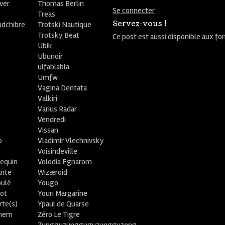
ver
Thomas Berlin
Se connecter
R
Treas
Servez-vous !
udchibre
Trotski Nautique
Trotsky Beat
Ce post est aussi disponible aux fo
Ubik
Ubunoir
ulfablabla
Umfw
Vagina Dentata
Valkiri
Varius Radar
Vendredi
Vissan
o
Vladimir Vlechnivsky
e
Voisindeville
lequin
Volodia Egnarom
ante
Wizæroid
oulé
Yougo
ot
Youri Margarine
rte(s)
Ypaul de Quarse
lhem
Zéro Le Tigre