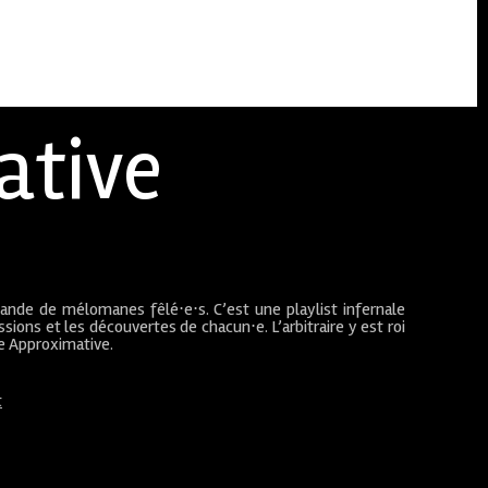
ative
bande de mélomanes fêlé⋅e⋅s. C’est une playlist infernale
sions et les découvertes de chacun⋅e. L’arbitraire y est roi
ue Approximative.
t