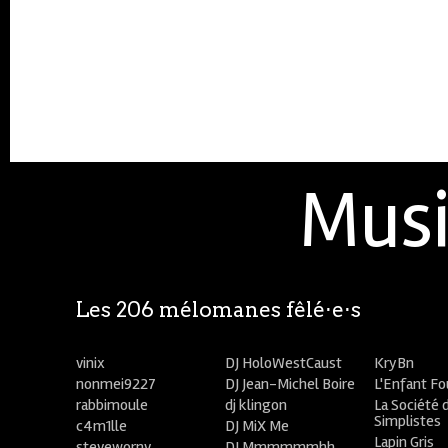
Musi
Les 206 mélomanes fêlé⋅e⋅s
vinix
DJ HoloWestCaust
KryBn
nonmei9227
DJ Jean-Michel Boire
L'Enfant F
rabbimoule
dj klingon
La Société 
Simplistes
c4m1lle
DJ MiX Me
Lapin Gris
stevewornv
DJ Mmmmmmhh