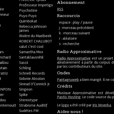
Abonnement
Professeur Impetigo
ire
RSS
Psychotine
onneur
Puyo Puyo
Raccourcis
Quimbokat
espace : play / pause
u
Rebecca Johnson
j : morceau précédent
James
k : morceau suivant
Rivière du Maelbeek
r : aléatoire
ROBERT CHALUBOT
s : recherche
salut c'est cool
Radio Approximative
rs
Samantha Mox
anchard
Santaklausnihil
Radio Approximative
est un projet
aléatoirement à partir du corpus 
aillou
Sascii
par les contributeurs du site.
utain
Schling
Ondes
atriz
Schnell Records
t
Sidonie Absolon
Pantagruweb
a bien mangé. Il ne co
Sinead O'Connick Jr.
Crédits
PiNPON
Singeon
Musique Approximative est déve
ier
Spike
Pastis Hosting
. Le code source du 
bdou
Stereotype
Le
logo
a été créé par
Iris Veverka
.
entemoult
Strabisme Auditif
Sudètes FM
Aidez-nous !