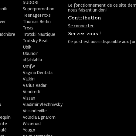
SUDORI
Le fonctionnement de ce site dem
anik
Superpromotion
nous faisant un
don
!
TeenageFrxxs
Contribution
ver
Thomas Berlin
Se connecter
R
Treas
Servez-vous !
udchibre
Trotski Nautique
Trotsky Beat
Ce post est aussi disponible aux fo
Ubik
Ubunoir
ulfablabla
Umfw
Vagina Dentata
Valkiri
Varius Radar
Vendredi
Vissan
o
Vladimir Vlechnivsky
e
Voisindeville
lequin
Volodia Egnarom
ante
Wizæroid
oulé
Yougo