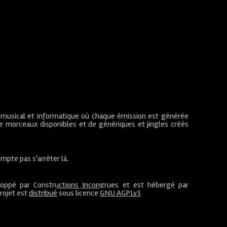
 musical et informatique où chaque émission est générée
de morceaux disponibles et de génériques et jingles créés
mpte pas s'arrêter là.
loppé par
Constructions Incongrues
et est hébergé par
projet est
distribué
sous licence
GNU AGPLv3
.