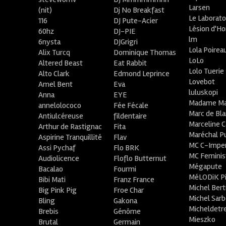
Larsen
(nit)
Dj No Breakfast
Le Laborato
116
DJ Pute-Acier
Lésion d'H
60hz
DJ-PIE
lm
6nysta
DJGrigri
Lola Poirea
Alix Turcq
Dominique Thomas
LoLo
Altered Beast
Eat Rabbit
Lolo Tuerie
Alto Clark
Edmond Leprince
Lovebot
Amel Bent
Eva
luluskopi
Anna
EYE
Madame Ma
annelolococo
Fée Fécale
Marc de Bl
Antiulcéreuse
fildentaire
Marceline C
Arthur de Rastignac
Fita
Maréchal P
Aspirine Tranquillité
Flav
MC C-Imper
Assi Pychaf
Flo BRK
MC Feminis
Audiolicence
Floflo Butternut
Mégapute
Bacalao
Fourmi
MéLODiK 
Bibi Mati
Franz France
Michel Bert
Big Pink Pig
Froe Char
Michel Sar
Bling
Gakona
Micheldetr
Brebis
Génôme
Mieszko
Brutal
Germain