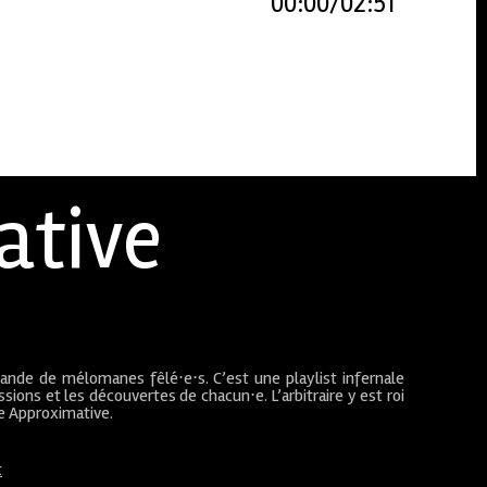
00:00
02:51
ative
bande de mélomanes fêlé⋅e⋅s. C’est une playlist infernale
sions et les découvertes de chacun⋅e. L’arbitraire y est roi
ue Approximative.
t