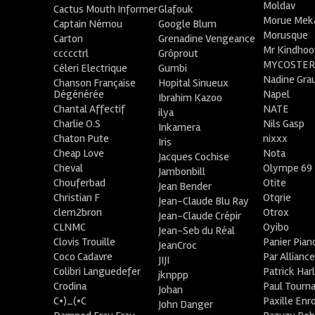
Moldav
Cactus Mouth Informer
Glafouk
Morue Mek
Captain Némou
Google Blum
Morusque
Carton
Grenadine Vengeance
Mr Kindhoo
ccccctrl
Grôprout
MYCOSTE
Céleri Electrique
Gumbi
Nadine Gra
Chanson Française
Hopital Sinueux
Dégénérée
Napel
Ibrahim Kazoo
Chantal Affectif
NATE
ilya
Charlie O.S
Nils Gasp
Inkamera
Chaton Pute
nixxx
Iris
Cheap Love
Nota
Jacques Cochise
Cheval
Olympe 69
Jambonbill
Chouferbad
Otite
Jean Bender
Christian F
Otqrie
Jean-Claude Blu Ray
clem2bron
Otrox
Jean-Claude Crépir
CLNMC
Oyibo
Jean-Seb du Réal
Clovis Trouille
Panier Pian
JeanCroc
Coco Cadavre
Par Allianc
JIJI
Colibri Languedefer
Patrick Har
jknppp
Crodina
Paul Tourn
Johan
C•)_(•C
Paxille Enr
John Danger