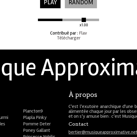
PLAY
RANDOM
x1.00
Contribué par
:
Flav
Télécharger
que Approxim
À propos
C'est l'exutoire anarchique d'une 
Plancton9
alimentée chaque jour par les obses
et on s’y amuse bien : c’est Musiq
ourmi
Plapla Pinky
des
Pomme Deter
Contact
Poney Gallant
bertier@musiqueapproximative.ne
Princesse Yphilis