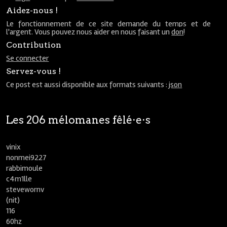
Aidez-nous !
Le fonctionnement de ce site demande du temps et de
l'argent. Vous pouvez nous aider en nous faisant un
don
!
Contribution
Se connecter
Servez-vous !
Ce post est aussi disponible aux formats suivants :
json
Les 206 mélomanes fêlé⋅e⋅s
vinix
nonmei9227
rabbimoule
c4m1lle
stevewornv
(nit)
116
60hz