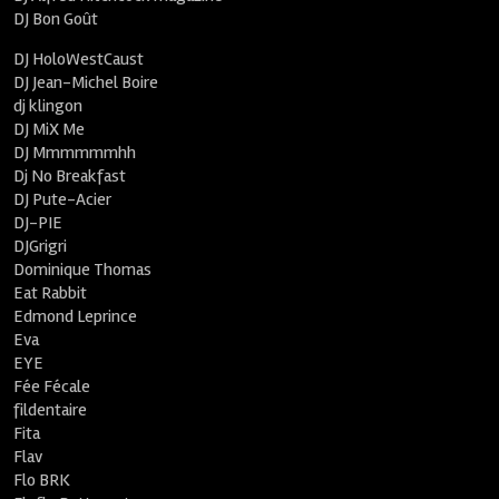
DJ Bon Goût
DJ HoloWestCaust
DJ Jean-Michel Boire
dj klingon
DJ MiX Me
DJ Mmmmmmhh
Dj No Breakfast
DJ Pute-Acier
DJ-PIE
DJGrigri
Dominique Thomas
Eat Rabbit
Edmond Leprince
Eva
EYE
Fée Fécale
fildentaire
Fita
Flav
Flo BRK