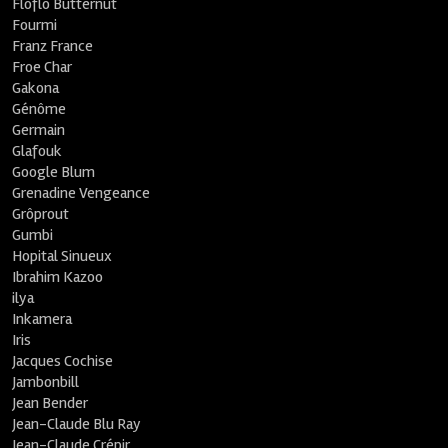
Floflo Butternut
Fourmi
Franz France
Froe Char
Gakona
Génôme
Germain
Glafouk
Google Blum
Grenadine Vengeance
Grôprout
Gumbi
Hopital Sinueux
Ibrahim Kazoo
ilya
Inkamera
Iris
Jacques Cochise
Jambonbill
Jean Bender
Jean-Claude Blu Ray
Jean-Claude Crépir