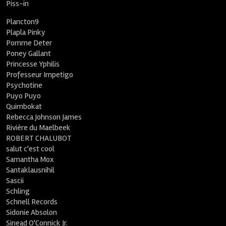
Piss-in
Plancton9
Plapla Pinky
Pomme Deter
Poney Gallant
Princesse Yphilis
Professeur Impetigo
Psychotine
Puyo Puyo
Quimbokat
Rebecca Johnson James
Rivière du Maelbeek
ROBERT CHALUBOT
salut c'est cool
Samantha Mox
Santaklausnihil
Sascii
Schling
Schnell Records
Sidonie Absolon
Sinead O'Connick Jr.