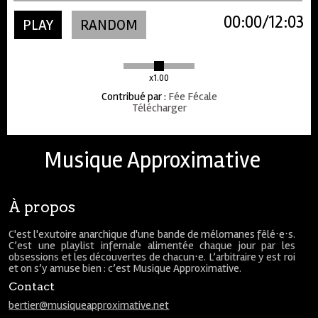
00:00
12:03
PLAY
RANDOM
x1.00
Contribué par
:
Fée Fécale
Télécharger
Musique Approximative
À propos
C'est l'exutoire anarchique d'une bande de mélomanes fêlé⋅e⋅s.
C’est une playlist infernale alimentée chaque jour par les
obsessions et les découvertes de chacun⋅e. L’arbitraire y est roi
et on s’y amuse bien : c’est Musique Approximative.
Contact
bertier@musiqueapproximative.net