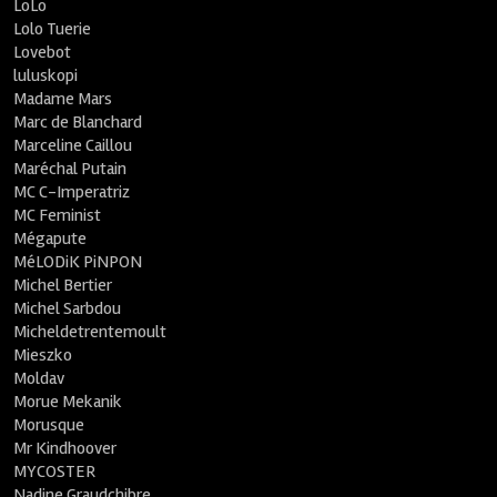
LoLo
Lolo Tuerie
Lovebot
luluskopi
Madame Mars
Marc de Blanchard
Marceline Caillou
Maréchal Putain
MC C-Imperatriz
MC Feminist
Mégapute
MéLODiK PiNPON
Michel Bertier
Michel Sarbdou
Micheldetrentemoult
Mieszko
Moldav
Morue Mekanik
Morusque
Mr Kindhoover
MYCOSTER
Nadine Graudchibre