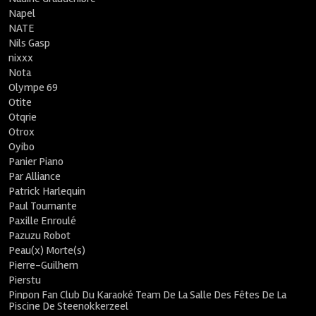
Napel
NATE
Nils Gasp
nixxx
Nota
Olympe 69
Otite
Otqrie
Otrox
Oyibo
Panier Piano
Par Alliance
Patrick Harlequin
Paul Tournante
Paxille Enroulé
Pazuzu Robot
Peau(x) Morte(s)
Pierre-Guilhem
Pierstu
Pinpon Fan Club Du Karaoké Team De La Salle Des Fêtes De La
Piscine De Steenokkerzeel