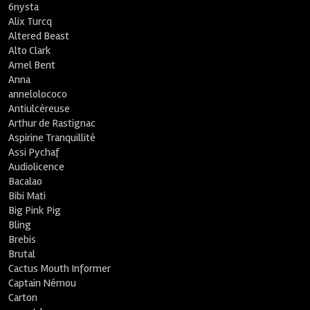
6nysta
Alix Turcq
Altered Beast
Alto Clark
Amel Bent
Anna
annelolococo
Antiulcéreuse
Arthur de Rastignac
Aspirine Tranquillité
Assi Pychaf
Audiolicence
Bacalao
Bibi Mati
Big Pink Pig
Bling
Brebis
Brutal
Cactus Mouth Informer
Captain Némou
Carton