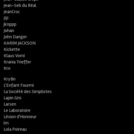
Jean-Seb du Réal
JeanCroc
JIJI
jknppp
Johan
John Danger
KARIM JACKSON
Kickette
Klaus Vomi
Krania Trieffer
Kro
KryBn
L'Enfant Fourmi
La Société des Simplistes
Lapin Gris
Larsen
Le Laboratoire
Lésion d'Honneur
lm
Lola Poireau