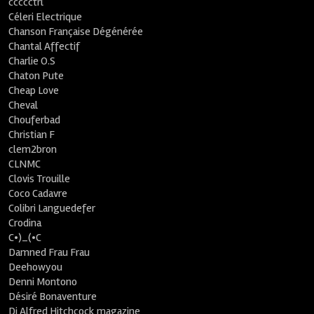
ccccctrl
Céleri Electrique
Chanson Française Dégénérée
Chantal Affectif
Charlie O.S
Chaton Pute
Cheap Love
Cheval
Chouferbad
Christian F
clem2bron
CLNMC
Clovis Trouille
Coco Cadavre
Colibri Languedefer
Crodina
C•)_(•C
Damned Frau Frau
Deehowyou
Denni Montono
Désiré Bonaventure
Dj Alfred Hitchcock magazine