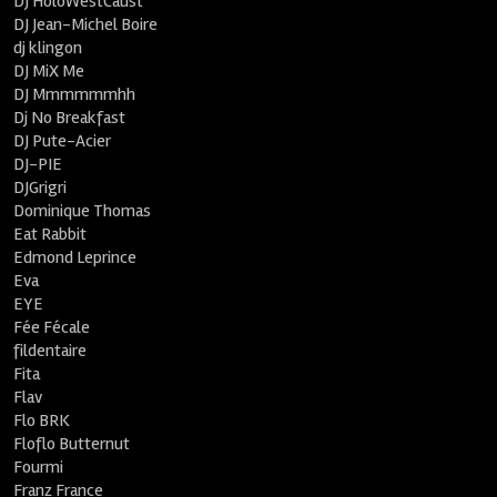
DJ HoloWestCaust
DJ Jean-Michel Boire
dj klingon
DJ MiX Me
DJ Mmmmmmhh
Dj No Breakfast
DJ Pute-Acier
DJ-PIE
DJGrigri
Dominique Thomas
Eat Rabbit
Edmond Leprince
Eva
EYE
Fée Fécale
fildentaire
Fita
Flav
Flo BRK
Floflo Butternut
Fourmi
Franz France