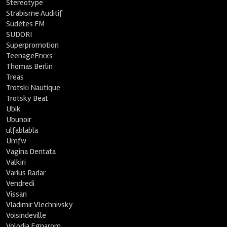
Stereotype
Strabisme Auditif
Sudètes FM
SUDORI
Superpromotion
TeenageFrxxs
Thomas Berlin
Treas
Trotski Nautique
Trotsky Beat
Ubik
Ubunoir
ulfablabla
Umfw
Vagina Dentata
Valkiri
Varius Radar
Vendredi
Vissan
Vladimir Vlechnivsky
Voisindeville
Volodia Egnarom