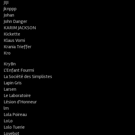
JIJI
jknppp
Johan
John Danger
KARIM JACKSON
Kickette
Klaus Vomi
Krania Trieffer
Kro
KryBn
L'Enfant Fourmi
La Société des Simplistes
Lapin Gris
Larsen
Le Laboratoire
Lésion d'Honneur
lm
Lola Poireau
LoLo
Lolo Tuerie
Lovebot