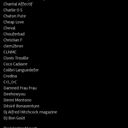
Chantal Affectif
Charlie O.S
Chaton Pute
Cheap Love
Cheval
Chouferbad
Christian F
clem2bron
CLNMC
Clovis Trouille
Coco Cadavre
Colibri Languedefer
Crodina
C•)_(•C
Damned Frau Frau
Deehowyou
Denni Montono
Désiré Bonaventure
Dj Alfred Hitchcock magazine
DJ Bon Goût