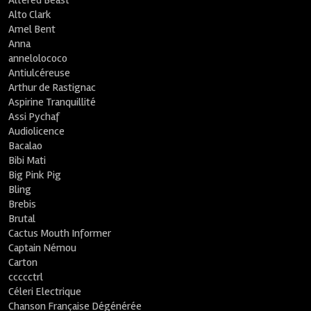
Altered Beast
Alto Clark
Amel Bent
Anna
annelolococo
Antiulcéreuse
Arthur de Rastignac
Aspirine Tranquillité
Assi Pychaf
Audiolicence
Bacalao
Bibi Mati
Big Pink Pig
Bling
Brebis
Brutal
Cactus Mouth Informer
Captain Némou
Carton
ccccctrl
Céleri Electrique
Chanson Française Dégénérée