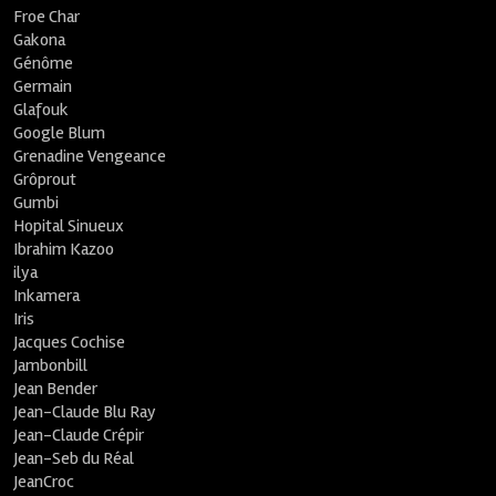
Froe Char
Gakona
Génôme
Germain
Glafouk
Google Blum
Grenadine Vengeance
Grôprout
Gumbi
Hopital Sinueux
Ibrahim Kazoo
ilya
Inkamera
Iris
Jacques Cochise
Jambonbill
Jean Bender
Jean-Claude Blu Ray
Jean-Claude Crépir
Jean-Seb du Réal
JeanCroc