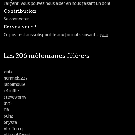
l'argent. Vous pouvez nous aider en nous faisant un
don
!
Contribution
Se connecter
Servez-vous !
Ce post est aussi disponible aux formats suivants :
json
Les 206 mélomanes fêlé⋅e⋅s
vinix
nonmei9227
rabbimoule
c4m1lle
stevewornv
(nit)
116
60hz
6nysta
Alix Turcq