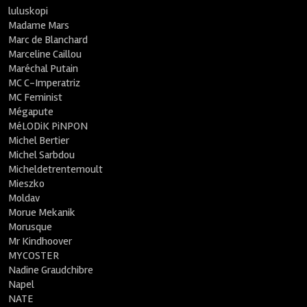
luluskopi
Madame Mars
Marc de Blanchard
Marceline Caillou
Maréchal Putain
MC C-Imperatriz
MC Feminist
Mégapute
MéLODiK PiNPON
Michel Bertier
Michel Sarbdou
Micheldetrentemoult
Mieszko
Moldav
Morue Mekanik
Morusque
Mr Kindhoover
MYCOSTER
Nadine Graudchibre
Napel
NATE