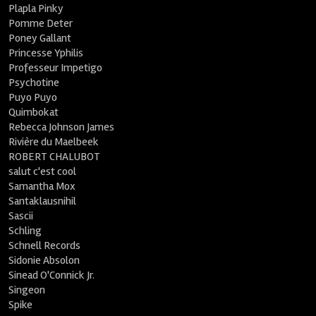
Plapla Pinky
Pomme Deter
Poney Gallant
Princesse Yphilis
Professeur Impetigo
Psychotine
Puyo Puyo
Quimbokat
Rebecca Johnson James
Rivière du Maelbeek
ROBERT CHALUBOT
salut c'est cool
Samantha Mox
Santaklausnihil
Sascii
Schling
Schnell Records
Sidonie Absolon
Sinead O'Connick Jr.
Singeon
Spike