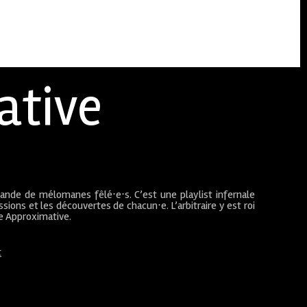
ative
bande de mélomanes fêlé⋅e⋅s. C’est une playlist infernale
sions et les découvertes de chacun⋅e. L’arbitraire y est roi
ue Approximative.
t