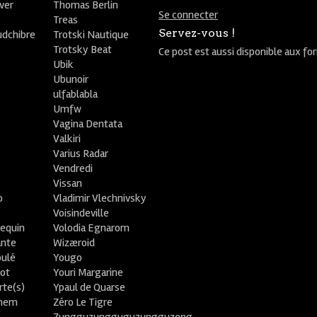
ver
Thomas Berlin
Se connecter
R
Treas
Servez-vous !
udchibre
Trotski Nautique
Trotsky Beat
Ce post est aussi disponible aux fo
Ubik
Ubunoir
ulfablabla
Umfw
Vagina Dentata
Valkiri
Varius Radar
Vendredi
Vissan
o
Vladimir Vlechnivsky
e
Voisindeville
lequin
Volodia Egnarom
ante
Wizæroid
oulé
Yougo
ot
Youri Margarine
rte(s)
Ypaul de Quarse
lhem
Zéro Le Tigre