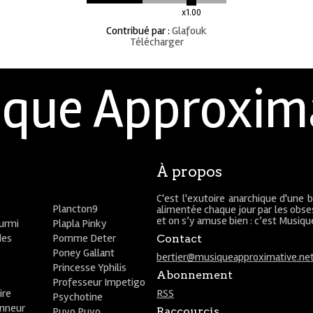
x1.00
Contribué par
:
Glafouk
Télécharger
que Approxim
À propos
C'est l'exutoire anarchique d'une 
Plancton9
alimentée chaque jour par les obses
et on s’y amuse bien : c’est Musiq
ourmi
Plapla Pinky
des
Pomme Deter
Contact
Poney Gallant
bertier@musiqueapproximative.ne
Princesse Yphilis
Abonnement
Professeur Impetigo
ire
RSS
Psychotine
onneur
Puyo Puyo
Raccourcis