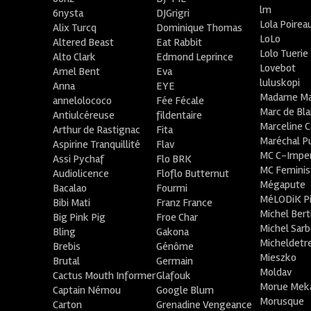
lm
6nysta
DJGrigri
Lola Poirea
Alix Turcq
Dominique Thomas
LoLo
Altered Beast
Eat Rabbit
Lolo Tuerie
Alto Clark
Edmond Leprince
Lovebot
Amel Bent
Eva
luluskopi
Anna
EYE
Madame Ma
annelolococo
Fée Fécale
Marc de Bl
Antiulcéreuse
fildentaire
Marceline C
Arthur de Rastignac
Fita
Maréchal P
Aspirine Tranquillité
Flav
MC C-Imper
Assi Pychaf
Flo BRK
MC Feminis
Audiolicence
Floflo Butternut
Mégapute
Bacalao
Fourmi
MéLODiK 
Bibi Mati
Franz France
Michel Bert
Big Pink Pig
Froe Char
Michel Sar
Bling
Gakona
Micheldetr
Brebis
Génôme
Mieszko
Brutal
Germain
Moldav
Cactus Mouth Informer
Glafouk
Morue Mek
Captain Némou
Google Blum
Morusque
Carton
Grenadine Vengeance