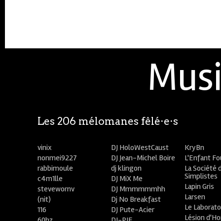
Musi
Les 206 mélomanes fêlé⋅e⋅s
vinix
DJ HoloWestCaust
KryBn
nonmei9227
DJ Jean-Michel Boire
L'Enfant F
rabbimoule
dj klingon
La Société 
Simplistes
c4m1lle
DJ MiX Me
Lapin Gris
stevewornv
DJ Mmmmmmhh
Larsen
(nit)
Dj No Breakfast
Le Laborato
116
DJ Pute-Acier
Lésion d'H
60hz
DJ-PIE