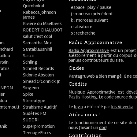
Quimbokat
espace : play / pause
u
Rebecca Johnson
j : morceau précédent
James
k : morceau suivant
Rivière du Maelbeek
r : aléatoire
ROBERT CHALUBOT
s : recherche
salut c'est cool
Radio Approximative
rs
Samantha Mox
anchard
Santaklausnihil
Radio Approximative
est un projet
aléatoirement à partir du corpus 
aillou
Sascii
par les contributeurs du site.
utain
Schling
Ondes
atriz
Schnell Records
t
Sidonie Absolon
Pantagruweb
a bien mangé. Il ne co
Sinead O'Connick Jr.
Crédits
PiNPON
Singeon
Musique Approximative est déve
ier
Spike
Pastis Hosting
. Le code source du 
bdou
Stereotype
Le
logo
a été créé par
Iris Veverka
.
entemoult
Strabisme Auditif
Sudètes FM
Aidez-nous !
SUDORI
Le fonctionnement de ce site dem
anik
Superpromotion
nous faisant un
don
!
TeenageFrxxs
Contribution