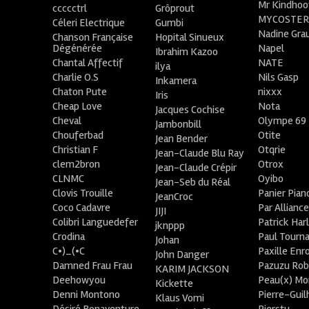
Mr Kindhoo
ccccctrl
Grôprout
MYCOSTE
Céleri Electrique
Gumbi
Nadine Gra
Chanson Française
Hopital Sinueux
Dégénérée
Napel
Ibrahim Kazoo
Chantal Affectif
NATE
ilya
Charlie O.S
Nils Gasp
Inkamera
Chaton Pute
nixxx
Iris
Cheap Love
Nota
Jacques Cochise
Cheval
Olympe 69
Jambonbill
Chouferbad
Otite
Jean Bender
Christian F
Otqrie
Jean-Claude Blu Ray
clem2bron
Otrox
Jean-Claude Crépir
CLNMC
Oyibo
Jean-Seb du Réal
Clovis Trouille
Panier Pian
JeanCroc
Coco Cadavre
Par Allianc
JIJI
Colibri Languedefer
Patrick Har
jknppp
Crodina
Paul Tourn
Johan
C•)_(•C
Paxille Enr
John Danger
Damned Frau Frau
Pazuzu Rob
KARIM JACKSON
Deehowyou
Peau(x) Mo
Kickette
Denni Montono
Pierre-Gui
Klaus Vomi