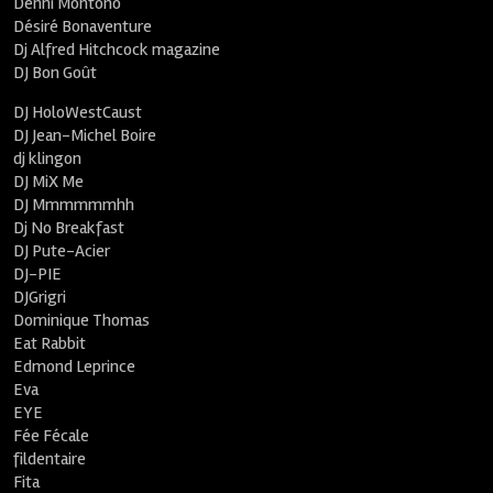
Denni Montono
Désiré Bonaventure
Dj Alfred Hitchcock magazine
DJ Bon Goût
DJ HoloWestCaust
DJ Jean-Michel Boire
dj klingon
DJ MiX Me
DJ Mmmmmmhh
Dj No Breakfast
DJ Pute-Acier
DJ-PIE
DJGrigri
Dominique Thomas
Eat Rabbit
Edmond Leprince
Eva
EYE
Fée Fécale
fildentaire
Fita