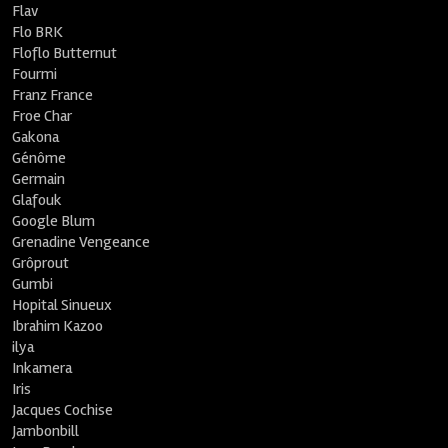
Flav
Flo BRK
Floflo Butternut
Fourmi
Franz France
Froe Char
Gakona
Génôme
Germain
Glafouk
Google Blum
Grenadine Vengeance
Grôprout
Gumbi
Hopital Sinueux
Ibrahim Kazoo
ilya
Inkamera
Iris
Jacques Cochise
Jambonbill