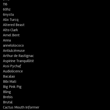
116
60hz
6nysta
Alix Turcq
Altered Beast
Alto Clark
Amel Bent
Anna
annelolococo
Antiulcéreuse
Arthur de Rastignac
Aspirine Tranquillité
Assi Pychaf
Audiolicence
Bacalao
Bibi Mati
Big Pink Pig
Bling
Brebis
Brutal
Cactus Mouth Informer