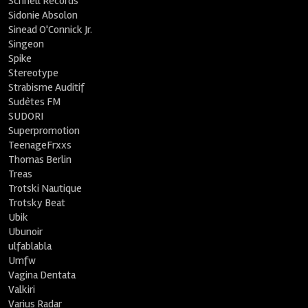
Schnell Records
Sidonie Absolon
Sinead O'Connick Jr.
Singeon
Spike
Stereotype
Strabisme Auditif
Sudètes FM
SUDORI
Superpromotion
TeenageFrxxs
Thomas Berlin
Treas
Trotski Nautique
Trotsky Beat
Ubik
Ubunoir
ulfablabla
Umfw
Vagina Dentata
Valkiri
Varius Radar