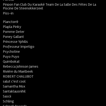
Pinpon Fan Club Du Karaoké Team De La Salle Des Fêtes De La
Piscine De Steenokkerzeel
Piss-in
Plancton9
Plapla Pinky
Pomme Deter
Poney Gallant
Princesse Yphilis
Professeur Impetigo
Psychotine
Puyo Puyo
Quimbokat
Rebecca Johnson James
Rivière du Maelbeek
ROBERT CHALUBOT
salut c'est cool
Samantha Mox
Santaklausnihil
Sascii
Schling