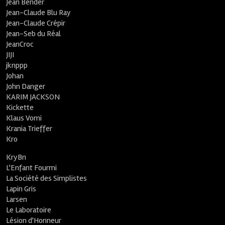
Jean Bender
Jean-Claude Blu Ray
Jean-Claude Crépir
Jean-Seb du Réal
JeanCroc
JIJI
jknppp
Johan
John Danger
KARIM JACKSON
Kickette
Klaus Vomi
Krania Trieffer
Kro
KryBn
L'Enfant Fourmi
La Société des Simplistes
Lapin Gris
Larsen
Le Laboratoire
Lésion d'Honneur