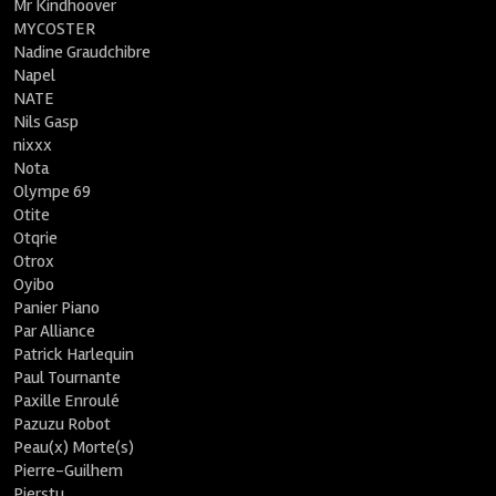
Mr Kindhoover
MYCOSTER
Nadine Graudchibre
Napel
NATE
Nils Gasp
nixxx
Nota
Olympe 69
Otite
Otqrie
Otrox
Oyibo
Panier Piano
Par Alliance
Patrick Harlequin
Paul Tournante
Paxille Enroulé
Pazuzu Robot
Peau(x) Morte(s)
Pierre-Guilhem
Pierstu