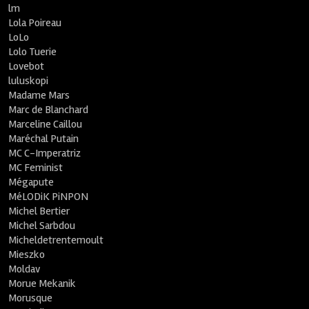
lm
Lola Poireau
LoLo
Lolo Tuerie
Lovebot
luluskopi
Madame Mars
Marc de Blanchard
Marceline Caillou
Maréchal Putain
MC C-Imperatriz
MC Feminist
Mégapute
MéLODiK PiNPON
Michel Bertier
Michel Sarbdou
Micheldetrentemoult
Mieszko
Moldav
Morue Mekanik
Morusque