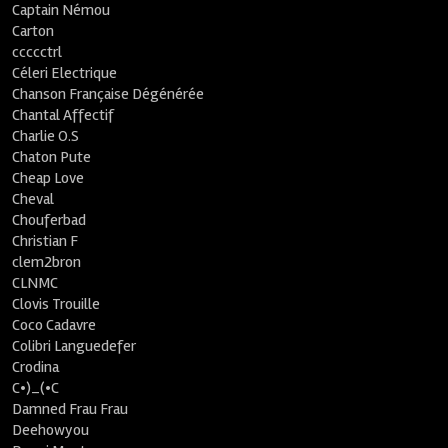
Captain Némou
Carton
ccccctrl
Céleri Electrique
Chanson Française Dégénérée
Chantal Affectif
Charlie O.S
Chaton Pute
Cheap Love
Cheval
Chouferbad
Christian F
clem2bron
CLNMC
Clovis Trouille
Coco Cadavre
Colibri Languedefer
Crodina
C•)_(•C
Damned Frau Frau
Deehowyou