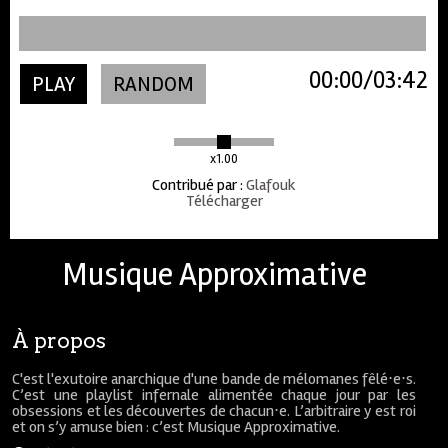
00:00
03:42
PLAY
RANDOM
x1.00
Contribué par
:
Glafouk
Télécharger
Musique Approximative
À propos
C'est l'exutoire anarchique d'une bande de mélomanes fêlé⋅e⋅s.
C’est une playlist infernale alimentée chaque jour par les
obsessions et les découvertes de chacun⋅e. L’arbitraire y est roi
et on s’y amuse bien : c’est Musique Approximative.