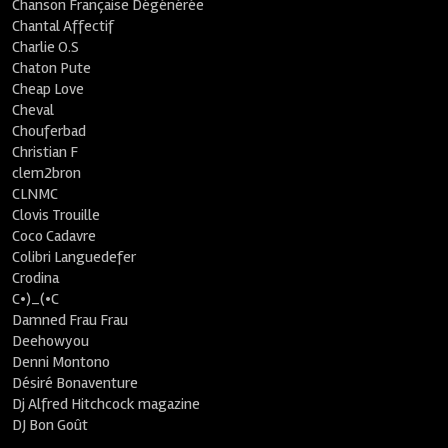
Chanson Française Dégénérée
Chantal Affectif
Charlie O.S
Chaton Pute
Cheap Love
Cheval
Chouferbad
Christian F
clem2bron
CLNMC
Clovis Trouille
Coco Cadavre
Colibri Languedefer
Crodina
C•)_(•C
Damned Frau Frau
Deehowyou
Denni Montono
Désiré Bonaventure
Dj Alfred Hitchcock magazine
DJ Bon Goût