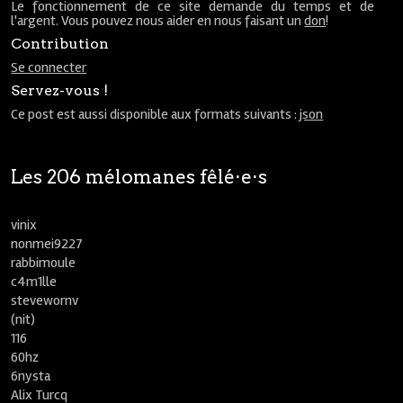
Le fonctionnement de ce site demande du temps et de
l'argent. Vous pouvez nous aider en nous faisant un
don
!
Contribution
Se connecter
Servez-vous !
Ce post est aussi disponible aux formats suivants :
json
Les 206 mélomanes fêlé⋅e⋅s
vinix
nonmei9227
rabbimoule
c4m1lle
stevewornv
(nit)
116
60hz
6nysta
Alix Turcq