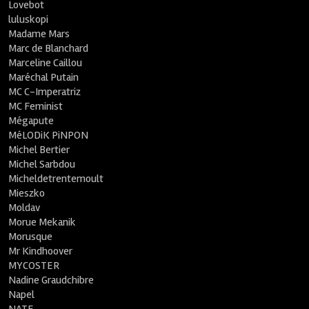
Lovebot
luluskopi
Madame Mars
Marc de Blanchard
Marceline Caillou
Maréchal Putain
MC C-Imperatriz
MC Feminist
Mégapute
MéLODiK PiNPON
Michel Bertier
Michel Sarbdou
Micheldetrentemoult
Mieszko
Moldav
Morue Mekanik
Morusque
Mr Kindhoover
MYCOSTER
Nadine Graudchibre
Napel