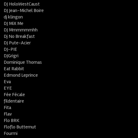
DJ HoloWestCaust
DJ Jean-Michel Boire
dj klingon
DJ MiX Me
DJ Mmmmmmhh
Dj No Breakfast
DJ Pute-Acier
DJ-PIE
DJGrigri
Dominique Thomas
Eat Rabbit
Edmond Leprince
Eva
EYE
Fée Fécale
fildentaire
Fita
Flav
Flo BRK
Floflo Butternut
Fourmi