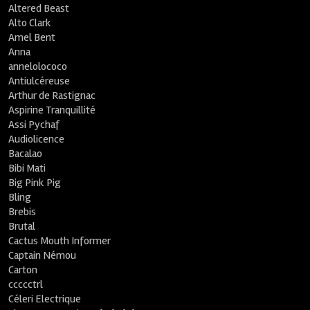
Altered Beast
Alto Clark
Amel Bent
Anna
annelolococo
Antiulcéreuse
Arthur de Rastignac
Aspirine Tranquillité
Assi Pychaf
Audiolicence
Bacalao
Bibi Mati
Big Pink Pig
Bling
Brebis
Brutal
Cactus Mouth Informer
Captain Némou
Carton
ccccctrl
Céleri Electrique