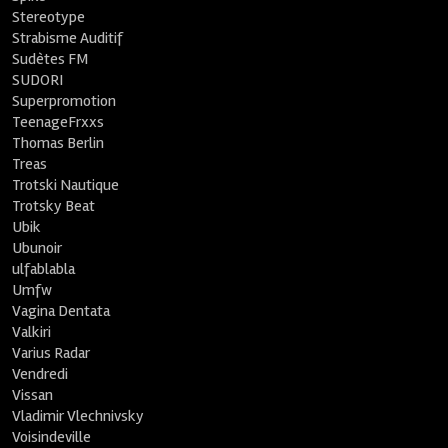
Stereotype
Strabisme Auditif
Sudètes FM
SUDORI
Superpromotion
TeenageFrxxs
Thomas Berlin
Treas
Trotski Nautique
Trotsky Beat
Ubik
Ubunoir
ulfablabla
Umfw
Vagina Dentata
Valkiri
Varius Radar
Vendredi
Vissan
Vladimir Vlechnivsky
Voisindeville