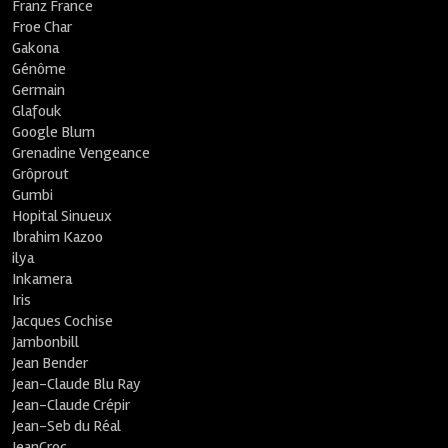
Franz France
Froe Char
Gakona
Génôme
Germain
Glafouk
Google Blum
Grenadine Vengeance
Grôprout
Gumbi
Hopital Sinueux
Ibrahim Kazoo
ilya
Inkamera
Iris
Jacques Cochise
Jambonbill
Jean Bender
Jean-Claude Blu Ray
Jean-Claude Crépir
Jean-Seb du Réal
JeanCroc