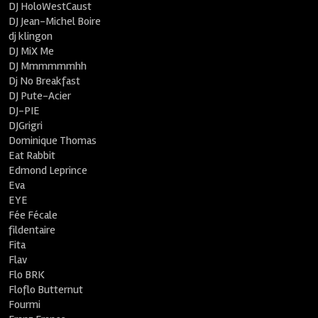
DJ HoloWestCaust
DJ Jean-Michel Boire
dj klingon
DJ MiX Me
DJ Mmmmmmhh
Dj No Breakfast
DJ Pute-Acier
DJ-PIE
DJGrigri
Dominique Thomas
Eat Rabbit
Edmond Leprince
Eva
EYE
Fée Fécale
fildentaire
Fita
Flav
Flo BRK
Floflo Butternut
Fourmi