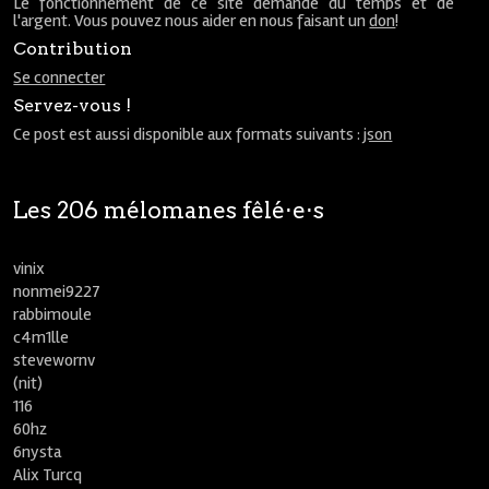
Le fonctionnement de ce site demande du temps et de
l'argent. Vous pouvez nous aider en nous faisant un
don
!
Contribution
Se connecter
Servez-vous !
Ce post est aussi disponible aux formats suivants :
json
Les 206 mélomanes fêlé⋅e⋅s
vinix
nonmei9227
rabbimoule
c4m1lle
stevewornv
(nit)
116
60hz
6nysta
Alix Turcq