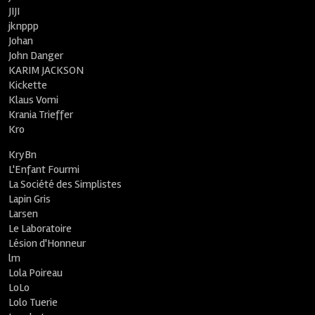
JIJI
jknppp
Johan
John Danger
KARIM JACKSON
Kickette
Klaus Vomi
Krania Trieffer
Kro
KryBn
L'Enfant Fourmi
La Société des Simplistes
Lapin Gris
Larsen
Le Laboratoire
Lésion d'Honneur
lm
Lola Poireau
LoLo
Lolo Tuerie