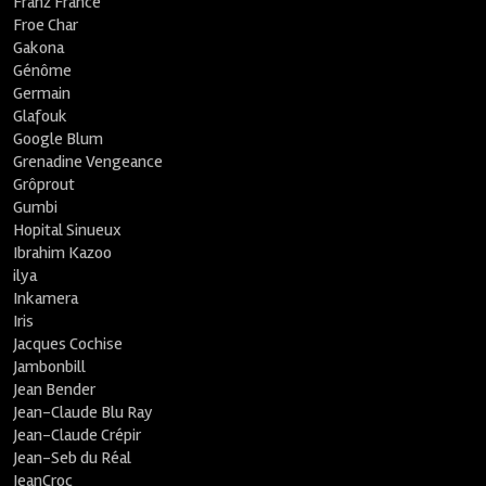
Franz France
Froe Char
Gakona
Génôme
Germain
Glafouk
Google Blum
Grenadine Vengeance
Grôprout
Gumbi
Hopital Sinueux
Ibrahim Kazoo
ilya
Inkamera
Iris
Jacques Cochise
Jambonbill
Jean Bender
Jean-Claude Blu Ray
Jean-Claude Crépir
Jean-Seb du Réal
JeanCroc