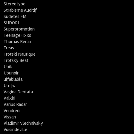
Stereotype
Strabisme Auditif
Sudètes FM
SUDORI
Superpromotion
TeenageFrxxs
Thomas Berlin
Treas
Trotski Nautique
Trotsky Beat
Ubik
Ubunoir
ulfablabla
Umfw
Vagina Dentata
Valkiri
Varius Radar
Vendredi
Vissan
Vladimir Vlechnivsky
Voisindeville