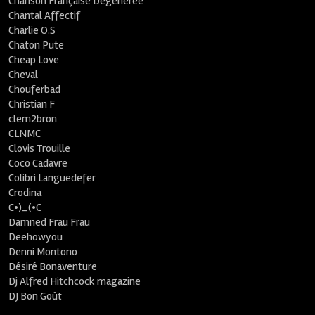
Chanson Française Dégénérée
Chantal Affectif
Charlie O.S
Chaton Pute
Cheap Love
Cheval
Chouferbad
Christian F
clem2bron
CLNMC
Clovis Trouille
Coco Cadavre
Colibri Languedefer
Crodina
C•)_(•C
Damned Frau Frau
Deehowyou
Denni Montono
Désiré Bonaventure
Dj Alfred Hitchcock magazine
DJ Bon Goût