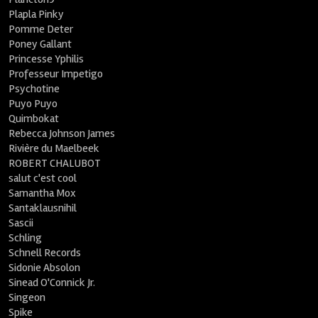
Plapla Pinky
Pomme Deter
Poney Gallant
Princesse Yphilis
Professeur Impetigo
Psychotine
Puyo Puyo
Quimbokat
Rebecca Johnson James
Rivière du Maelbeek
ROBERT CHALUBOT
salut c'est cool
Samantha Mox
Santaklausnihil
Sascii
Schling
Schnell Records
Sidonie Absolon
Sinead O'Connick Jr.
Singeon
Spike