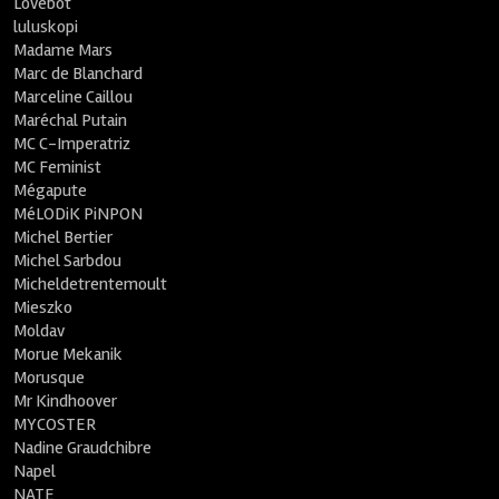
Lovebot
luluskopi
Madame Mars
Marc de Blanchard
Marceline Caillou
Maréchal Putain
MC C-Imperatriz
MC Feminist
Mégapute
MéLODiK PiNPON
Michel Bertier
Michel Sarbdou
Micheldetrentemoult
Mieszko
Moldav
Morue Mekanik
Morusque
Mr Kindhoover
MYCOSTER
Nadine Graudchibre
Napel
NATE