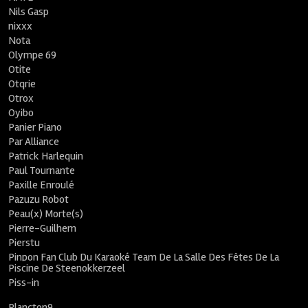
Nils Gasp
nixxx
Nota
Olympe 69
Otite
Otqrie
Otrox
Oyibo
Panier Piano
Par Alliance
Patrick Harlequin
Paul Tournante
Paxille Enroulé
Pazuzu Robot
Peau(x) Morte(s)
Pierre-Guilhem
Pierstu
Pinpon Fan Club Du Karaoké Team De La Salle Des Fêtes De La
Piscine De Steenokkerzeel
Piss-in
Plancton9