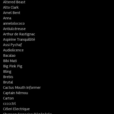
Altered Beast
Alto Clark
Amel Bent
Anna
annelolococo
Antiulcéreuse
Arthur de Rastignac
Aspirine Tranquillité
Assi Pychaf
Audiolicence
Bacalao
Bibi Mati
Big Pink Pig
Bling
Brebis
Brutal
Cactus Mouth Informer
Captain Némou
Carton
ccccctrl
Céleri Electrique