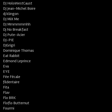
DJ HoloWestCaust
DJ Jean-Michel Boire
dj klingon
DJ MiX Me
DJ Mmmmmmhh
Dj No Breakfast
DJ Pute-Acier
DJ-PIE
DJGrigri
Dominique Thomas
Eat Rabbit
Edmond Leprince
Eva
EYE
Fée Fécale
fildentaire
Fita
Flav
Flo BRK
Floflo Butternut
Fourmi