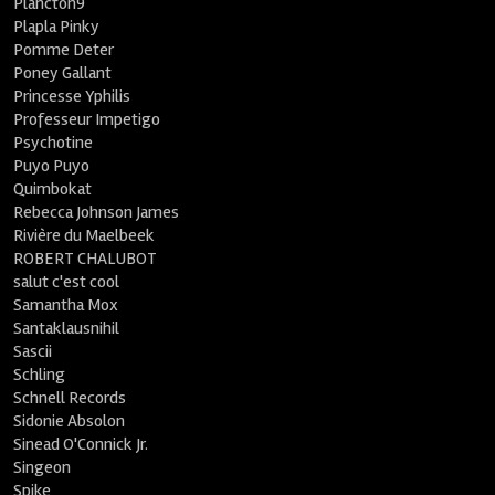
Plancton9
Plapla Pinky
Pomme Deter
Poney Gallant
Princesse Yphilis
Professeur Impetigo
Psychotine
Puyo Puyo
Quimbokat
Rebecca Johnson James
Rivière du Maelbeek
ROBERT CHALUBOT
salut c'est cool
Samantha Mox
Santaklausnihil
Sascii
Schling
Schnell Records
Sidonie Absolon
Sinead O'Connick Jr.
Singeon
Spike