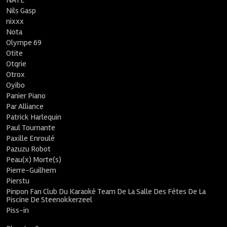
NATE
Nils Gasp
nixxx
Nota
Olympe 69
Otite
Otqrie
Otrox
Oyibo
Panier Piano
Par Alliance
Patrick Harlequin
Paul Tournante
Paxille Enroulé
Pazuzu Robot
Peau(x) Morte(s)
Pierre-Guilhem
Pierstu
Pinpon Fan Club Du Karaoké Team De La Salle Des Fêtes De La
Piscine De Steenokkerzeel
Piss-in