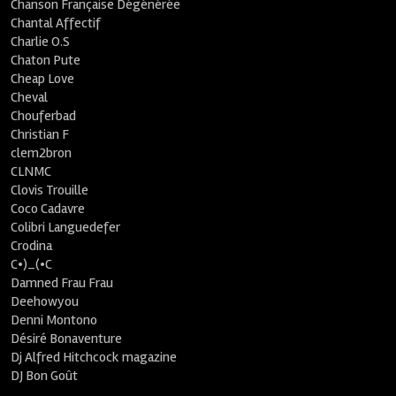
Chanson Française Dégénérée
Chantal Affectif
Charlie O.S
Chaton Pute
Cheap Love
Cheval
Chouferbad
Christian F
clem2bron
CLNMC
Clovis Trouille
Coco Cadavre
Colibri Languedefer
Crodina
C•)_(•C
Damned Frau Frau
Deehowyou
Denni Montono
Désiré Bonaventure
Dj Alfred Hitchcock magazine
DJ Bon Goût