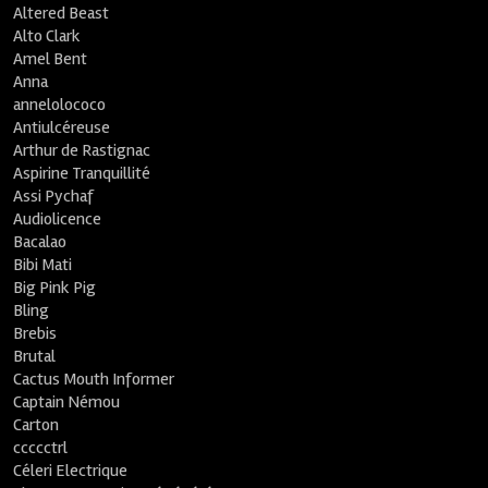
Altered Beast
Alto Clark
Amel Bent
Anna
annelolococo
Antiulcéreuse
Arthur de Rastignac
Aspirine Tranquillité
Assi Pychaf
Audiolicence
Bacalao
Bibi Mati
Big Pink Pig
Bling
Brebis
Brutal
Cactus Mouth Informer
Captain Némou
Carton
ccccctrl
Céleri Electrique