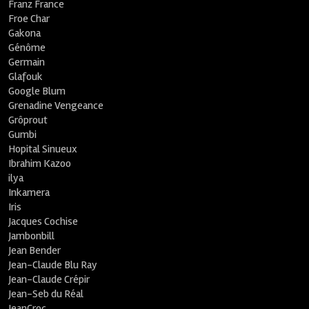
Franz France
Froe Char
Gakona
Génôme
Germain
Glafouk
Google Blum
Grenadine Vengeance
Grôprout
Gumbi
Hopital Sinueux
Ibrahim Kazoo
ilya
Inkamera
Iris
Jacques Cochise
Jambonbill
Jean Bender
Jean-Claude Blu Ray
Jean-Claude Crépir
Jean-Seb du Réal
JeanCroc