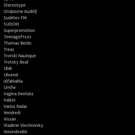
Stereotype
Strabisme Auditif
Sudètes FM
SUDORI
Superpromotion
TeenageFrxxs
Thomas Berlin
Treas
Trotski Nautique
Trotsky Beat
Ubik
Ubunoir
ulfablabla
Umfw
Vagina Dentata
Valkiri
Varius Radar
Vendredi
Vissan
Vladimir Vlechnivsky
Voisindeville