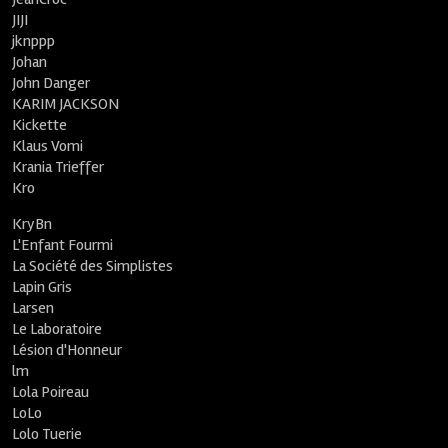
JIJI
jknppp
Johan
John Danger
KARIM JACKSON
Kickette
Klaus Vomi
Krania Trieffer
Kro
KryBn
L'Enfant Fourmi
La Société des Simplistes
Lapin Gris
Larsen
Le Laboratoire
Lésion d'Honneur
lm
Lola Poireau
LoLo
Lolo Tuerie