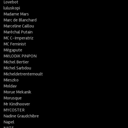
Lovebot
luluskopi
Madame Mars
Marc de Blanchard
Marceline Caillou
Maréchal Putain
MC C-Imperatriz
MC Feminist
Mégapute
MéLODiK PiNPON
Michel Bertier
Michel Sarbdou
Micheldetrentemoult
Mieszko
Moldav
Morue Mekanik
Morusque
Mr Kindhoover
MYCOSTER
Nadine Graudchibre
Napel