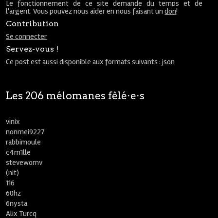
Le fonctionnement de ce site demande du temps et de
l'argent. Vous pouvez nous aider en nous faisant un
don
!
Contribution
Se connecter
Servez-vous !
Ce post est aussi disponible aux formats suivants :
json
Les 206 mélomanes fêlé⋅e⋅s
vinix
nonmei9227
rabbimoule
c4m1lle
stevewornv
(nit)
116
60hz
6nysta
Alix Turcq